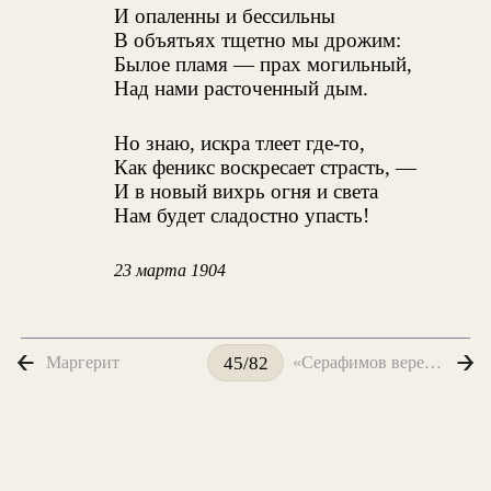
И опаленны и бессильны
В объятьях тщетно мы дрожим:
Былое пламя — прах могильный,
Над нами расточенный дым.
Но знаю, искра тлеет где-то,
Как феникс воскресает страсть, —
И в новый вихрь огня и света
Нам будет сладостно упасть!
23 марта 1904
Маргерит
«Серафимов вереницы...»
45/82