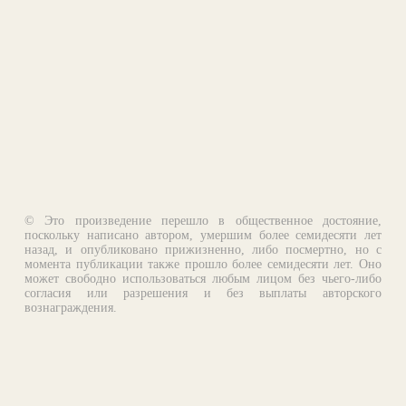
© Это произведение перешло в общественное достояние,
поскольку написано автором, умершим более семидесяти лет
назад, и опубликовано прижизненно, либо посмертно, но с
момента публикации также прошло более семидесяти лет. Оно
может свободно использоваться любым лицом без чьего-либо
согласия или разрешения и без выплаты авторского
вознаграждения.
Email:
otklik@ilibrary.ru
О библиотеке
Реклама на сайте