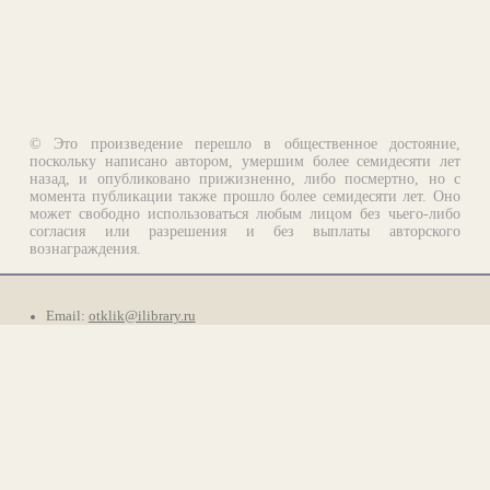
© Это произведение перешло в общественное достояние,
поскольку написано автором, умершим более семидесяти лет
назад, и опубликовано прижизненно, либо посмертно, но с
момента публикации также прошло более семидесяти лет. Оно
может свободно использоваться любым лицом без чьего-либо
согласия или разрешения и без выплаты авторского
вознаграждения.
Email:
otklik@ilibrary.ru
О библиотеке
Реклама на сайте
©1996—2026 Алексей Комаров. Подборка произведений,
оформление, программирование.