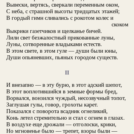
Вывески, вертясь, сверкали переменным оком,
С неба, с страшной высоты тридцатых этажей;
В гордый гимн сливались с рокотом колес и
скоком
Выкрики газетчиков и щелканье бичей.
Лили свет безжалостный прикованные луны,
Луны, сотворенные владыками естеств.
В этом свете, в этом гуле — души были юны,
Души опьяневших, пьяных городом существ.
II
И внезапно — в эту бурю, в этот адский шепот,
В этот воплотившийся в земные формы бред,
Ворвался, вонзился чуждый, несозвучный топот,
Заглушая гулы, говор, грохоты карет.
Показался с поворота всадник огнеликий,
Конь летел стремительно и стал с огнем в глазах.
В воздухе еще дрожали — отголоски, крики,
Но мгновенье было — трепет, взоры были —