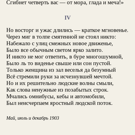
Сгибнет четверть вас — от мора, глада и меча!»
IV
Но восторг и ужас длились — краткое мгновенье.
Через миг в толпе смятенной не стоял никто:
Набежало с улиц смежных новое движенье,
Было все обычным светом ярко залито.
И никто не мог ответить, в буре многошумной,
Было ль то виденье свыше или сон пустой.
Только женщина из зал веселья да безумный
Всё стремили руки за исчезнувшей мечтой.
Но и их решительно людские волны смыли,
Как слова ненужные из позабытых строк.
Мчались омнибусы, кебы и автомобили,
Был неисчерпаем яростный людской поток.
Май, июль и декабрь 1903