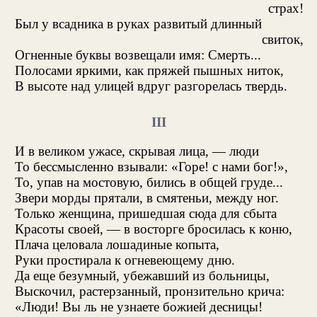
страх!
Был у всадника в руках развитый длинный
свиток,
Огненные буквы возвещали имя: Смерть...
Полосами яркими, как пряжей пышных ниток,
В высоте над улицей вдруг разгорелась твердь.
III
И в великом ужасе, скрывая лица, — люди
То бессмысленно взывали: «Горе! с нами бог!»,
То, упав на мостовую, бились в общей груде...
Звери морды прятали, в смятеньи, между ног.
Только женщина, пришедшая сюда для сбыта
Красоты своей, — в восторге бросилась к коню,
Плача целовала лошадиные копыта,
Руки простирала к огневеющему дню.
Да еще безумный, убежавший из больницы,
Выскочил, растерзанный, пронзительно крича:
«Люди! Вы ль не узнаете божией десницы!