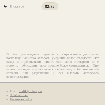
В сквере
82/82
© Это произведение перешло в общественное достояние,
поскольку написано автором, умершим более семидесяти лет
назад, и опубликовано прижизненно, либо посмертно, но с
момента публикации также прошло более семидесяти лет. Оно
может свободно использоваться любым лицом без чьего-либо
согласия или разрешения и без выплаты авторского
вознаграждения.
Email:
otklik@ilibrary.ru
О библиотеке
Реклама на сайте