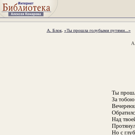
А. Блок
.
«Ты прошла голубыми путями...»
А
Ты прошл
За тобою
Вечереющ
Обратилс
Над твое
Протянул
Но с глу