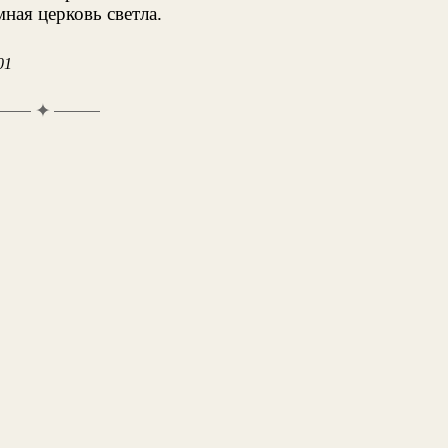
мная церковь светла.
01
✦