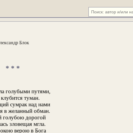
лександр Блок
* * *
а голубыми путями,
 клубится туман.
ий сумрак над нами
я в желанный обман.
й голубою дорогой
ась зловещая мгла.
бокою верою в Бога