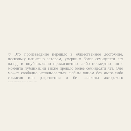
© Это произведение перешло в общественное достояние,
поскольку написано автором, умершим более семидесяти лет
назад, и опубликовано прижизненно, либо посмертно, но с
момента публикации также прошло более семидесяти лет. Оно
может свободно использоваться любым лицом без чьего-либо
согласия или разрешения и без выплаты авторского
вознаграждения.
Email:
otklik@ilibrary.ru
О библиотеке
Реклама на сайте
©1996—2026 Алексей Комаров. Подборка произведений,
оформление, программирование.