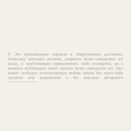
© Это произведение перешло в общественное достояние,
поскольку написано автором, умершим более семидесяти лет
назад, и опубликовано прижизненно, либо посмертно, но с
момента публикации также прошло более семидесяти лет. Оно
может свободно использоваться любым лицом без чьего-либо
согласия или разрешения и без выплаты авторского
вознаграждения.
Email:
otklik@ilibrary.ru
О библиотеке
Реклама на сайте
©1996—2026 Алексей Комаров. Подборка произведений,
оформление, программирование.