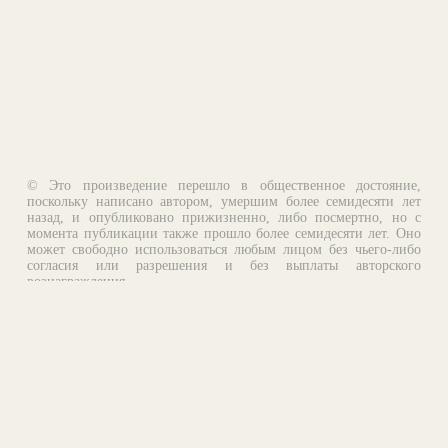
© Это произведение перешло в общественное достояние,
поскольку написано автором, умершим более семидесяти лет
назад, и опубликовано прижизненно, либо посмертно, но с
момента публикации также прошло более семидесяти лет. Оно
может свободно использоваться любым лицом без чьего-либо
согласия или разрешения и без выплаты авторского
вознаграждения.
Email:
otklik@ilibrary.ru
О библиотеке
Реклама на сайте
©1996—2026 Алексей Комаров. Подборка произведений,
оформление, программирование.