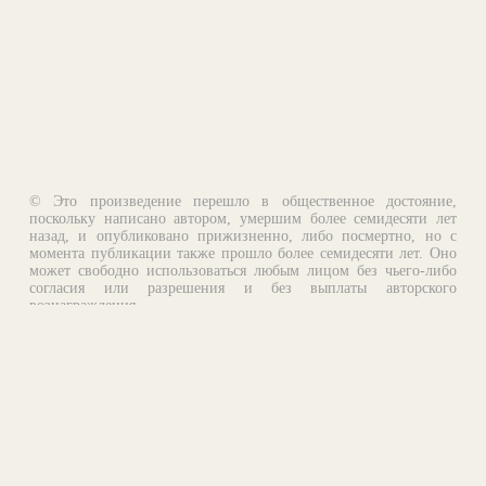
© Это произведение перешло в общественное достояние,
поскольку написано автором, умершим более семидесяти лет
назад, и опубликовано прижизненно, либо посмертно, но с
момента публикации также прошло более семидесяти лет. Оно
может свободно использоваться любым лицом без чьего-либо
согласия или разрешения и без выплаты авторского
вознаграждения.
Email:
otklik@ilibrary.ru
О библиотеке
Реклама на сайте
©1996—2026 Алексей Комаров. Подборка произведений,
оформление, программирование.