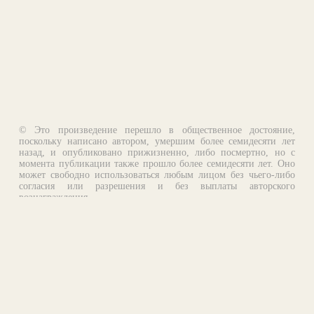
© Это произведение перешло в общественное достояние,
поскольку написано автором, умершим более семидесяти лет
назад, и опубликовано прижизненно, либо посмертно, но с
момента публикации также прошло более семидесяти лет. Оно
может свободно использоваться любым лицом без чьего-либо
согласия или разрешения и без выплаты авторского
вознаграждения.
Email:
otklik@ilibrary.ru
О библиотеке
Реклама на сайте
©1996—2026 Алексей Комаров. Подборка произведений,
оформление, программирование.