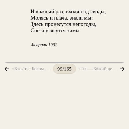
И каждый раз, входя под своды,
Молясь и плача, знали мы:
Здесь пронесутся непогоды,
Снега улягутся зимы.
Февраль 1902
«Кто-то с Богом шепчется...»
«Ты — Божий день. Мои мечты...»
99/165