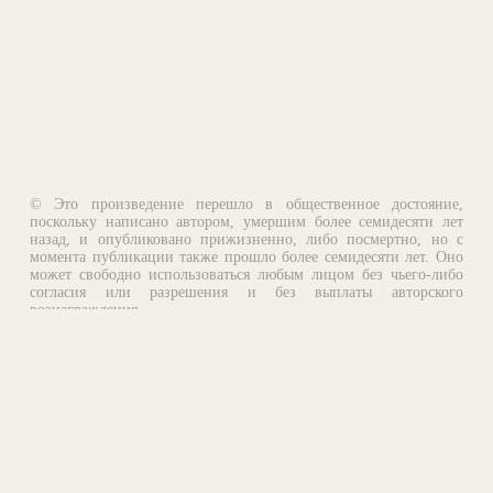
© Это произведение перешло в общественное достояние,
поскольку написано автором, умершим более семидесяти лет
назад, и опубликовано прижизненно, либо посмертно, но с
момента публикации также прошло более семидесяти лет. Оно
может свободно использоваться любым лицом без чьего-либо
согласия или разрешения и без выплаты авторского
вознаграждения.
Email:
otklik@ilibrary.ru
О библиотеке
Реклама на сайте
©1996—2026 Алексей Комаров. Подборка произведений,
оформление, программирование.