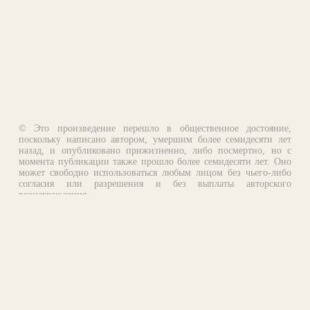
© Это произведение перешло в общественное достояние,
поскольку написано автором, умершим более семидесяти лет
назад, и опубликовано прижизненно, либо посмертно, но с
момента публикации также прошло более семидесяти лет. Оно
может свободно использоваться любым лицом без чьего-либо
согласия или разрешения и без выплаты авторского
вознаграждения.
Email:
otklik@ilibrary.ru
О библиотеке
Реклама на сайте
©1996—2026 Алексей Комаров. Подборка произведений,
оформление, программирование.