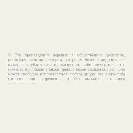
© Это произведение перешло в общественное достояние,
поскольку написано автором, умершим более семидесяти лет
назад, и опубликовано прижизненно, либо посмертно, но с
момента публикации также прошло более семидесяти лет. Оно
может свободно использоваться любым лицом без чьего-либо
согласия или разрешения и без выплаты авторского
вознаграждения.
Email:
otklik@ilibrary.ru
О библиотеке
Реклама на сайте
©1996—2026 Алексей Комаров. Подборка произведений,
оформление, программирование.