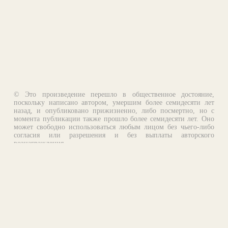
© Это произведение перешло в общественное достояние,
поскольку написано автором, умершим более семидесяти лет
назад, и опубликовано прижизненно, либо посмертно, но с
момента публикации также прошло более семидесяти лет. Оно
может свободно использоваться любым лицом без чьего-либо
согласия или разрешения и без выплаты авторского
вознаграждения.
Email:
otklik@ilibrary.ru
О библиотеке
Реклама на сайте
©1996—2026 Алексей Комаров. Подборка произведений,
оформление, программирование.