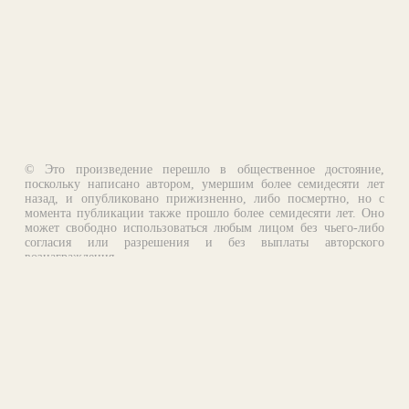
© Это произведение перешло в общественное достояние,
поскольку написано автором, умершим более семидесяти лет
назад, и опубликовано прижизненно, либо посмертно, но с
момента публикации также прошло более семидесяти лет. Оно
может свободно использоваться любым лицом без чьего-либо
согласия или разрешения и без выплаты авторского
вознаграждения.
Email:
otklik@ilibrary.ru
О библиотеке
Реклама на сайте
©1996—2026 Алексей Комаров. Подборка произведений,
оформление, программирование.