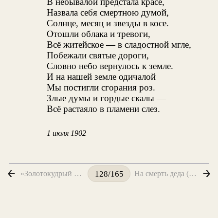
В небывалой предстала красе,
Назвала себя смертною думой,
Солнце, месяц и звезды в косе.
Отошли облака и тревоги,
Всё житейское — в сладостной мгле,
Побежали святые дороги,
Словно небо вернулось к земле.
И на нашей земле одичалой
Мы постигли сгорания роз.
Злые думы и гордые скалы —
Всё растаяло в пламени слез.
1 июля 1902
«Золотокудрый Ангел дня...»
На смерть деда («Мы вместе ждали смерти или сна...»)
128/165