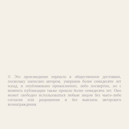
© Это произведение перешло в общественное достояние,
поскольку написано автором, умершим более семидесяти лет
назад, и опубликовано прижизненно, либо посмертно, но с
момента публикации также прошло более семидесяти лет. Оно
может свободно использоваться любым лицом без чьего-либо
согласия или разрешения и без выплаты авторского
вознаграждения.
Email:
otklik@ilibrary.ru
О библиотеке