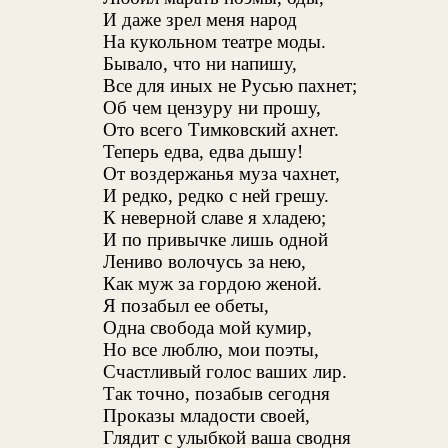
И даже зрел меня народ
На кукольном театре моды.
Бывало, что ни напишу,
Все для иных не Русью пахнет;
Об чем цензуру ни прошу,
Ото всего Тимковский ахнет.
Теперь едва, едва дышу!
От воздержанья муза чахнет,
И редко, редко с ней грешу.
К неверной славе я хладею;
И по привычке лишь одной
Лениво волочусь за нею,
Как муж за гордою женой.
Я позабыл ее обеты,
Одна свобода мой кумир,
Но все люблю, мои поэты,
Счастливый голос ваших лир.
Так точно, позабыв сегодня
Проказы младости своей,
Глядит с улыбкой ваша сводня