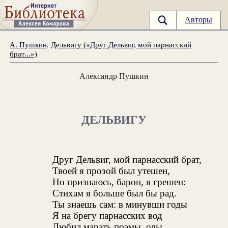
Авторы
А. Пушкин
.
Дельвигу («Друг Дельвиг, мой парнасский
брат...»)
Александр Пушкин
ДЕЛЬВИГУ
Друг Дельвиг, мой парнасский брат,
Твоей я прозой был утешен,
Но признаюсь, барон, я грешен:
Стихам я больше был бы рад.
Ты знаешь сам: в минувши годы
Я на брегу парнасских вод
Любил марать поэмы, оды,