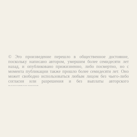
© Это произведение перешло в общественное достояние,
поскольку написано автором, умершим более семидесяти лет
назад, и опубликовано прижизненно, либо посмертно, но с
момента публикации также прошло более семидесяти лет. Оно
может свободно использоваться любым лицом без чьего-либо
согласия или разрешения и без выплаты авторского
вознаграждения.
Email:
otklik@ilibrary.ru
О библиотеке
Реклама на сайте
©1996—2026 Алексей Комаров. Подборка произведений,
оформление, программирование.