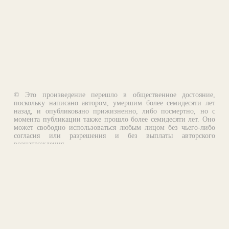
© Это произведение перешло в общественное достояние,
поскольку написано автором, умершим более семидесяти лет
назад, и опубликовано прижизненно, либо посмертно, но с
момента публикации также прошло более семидесяти лет. Оно
может свободно использоваться любым лицом без чьего-либо
согласия или разрешения и без выплаты авторского
вознаграждения.
Email:
otklik@ilibrary.ru
О библиотеке
Реклама на сайте
©1996—2026 Алексей Комаров. Подборка произведений,
оформление, программирование.