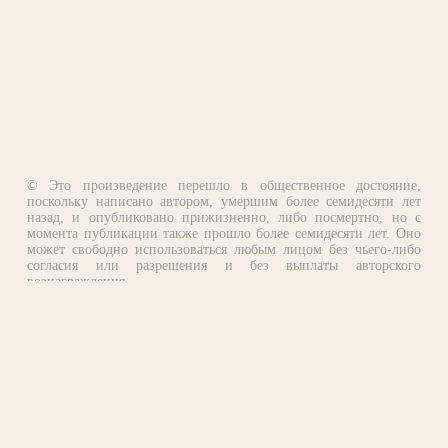
© Это произведение перешло в общественное достояние,
поскольку написано автором, умершим более семидесяти лет
назад, и опубликовано прижизненно, либо посмертно, но с
момента публикации также прошло более семидесяти лет. Оно
может свободно использоваться любым лицом без чьего-либо
согласия или разрешения и без выплаты авторского
вознаграждения.
Email:
otklik@ilibrary.ru
О библиотеке
Реклама на сайте
©1996—2026 Алексей Комаров. Подборка произведений,
оформление, программирование.