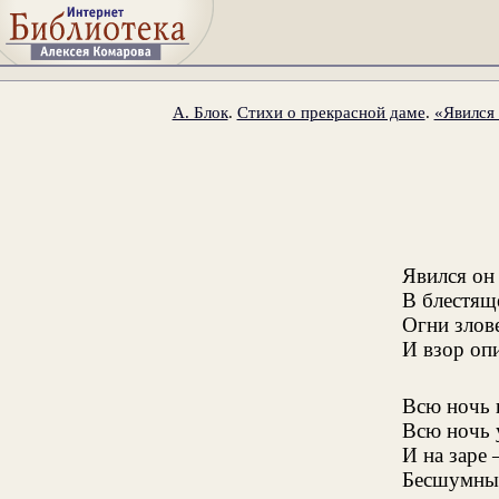
А. Блок
.
Стихи о прекрасной даме
.
«Явился 
Явился он
В блестящ
Огни злов
И взор оп
Всю ночь 
Всю ночь у
И на заре
Бесшумный