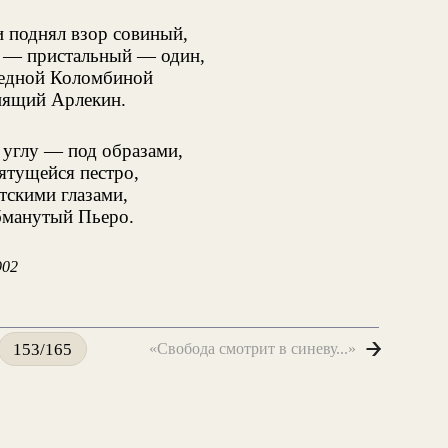
и поднял взор совиный,
 — пристальный — один,
ледной Коломбиной
нящий Арлекин.
 углу — под образами,
ятущейся пестро,
тскими глазами,
манутый Пьеро.
902
«Свобода смотрит в синеву...»
153/165