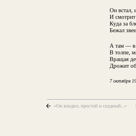
Он встал, 
И смотрит
Куда за б
Бежал зве
А там — в
В толпе, м
Вращая де
Дрожит об
7 октября 1
«Он входил, простой и скудный...»