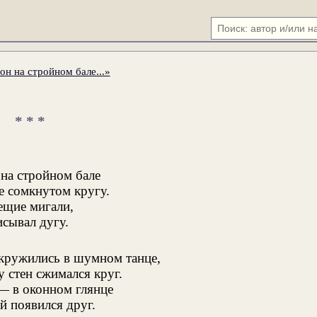
он на стройном бале...»
* * *
 на стройном бале
е сомкнутом кругу.
ещие мигали,
исывал дугу.
кружились в шумном танце,
 стен сжимался круг.
 — в оконном глянце
 появился друг.