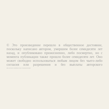
© Это произведение перешло в общественное достояние,
поскольку написано автором, умершим более семидесяти лет
назад, и опубликовано прижизненно, либо посмертно, но с
момента публикации также прошло более семидесяти лет. Оно
может свободно использоваться любым лицом без чьего-либо
согласия или разрешения и без выплаты авторского
вознаграждения.
Email:
otklik@ilibrary.ru
О библиотеке
Реклама на сайте
©1996—2026 Алексей Комаров. Подборка произведений,
оформление, программирование.