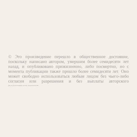
© Это произведение перешло в общественное достояние,
поскольку написано автором, умершим более семидесяти лет
назад, и опубликовано прижизненно, либо посмертно, но с
момента публикации также прошло более семидесяти лет. Оно
может свободно использоваться любым лицом без чьего-либо
согласия или разрешения и без выплаты авторского
вознаграждения.
Email:
otklik@ilibrary.ru
О библиотеке
Реклама на сайте
©1996—2026 Алексей Комаров. Подборка произведений,
оформление, программирование.