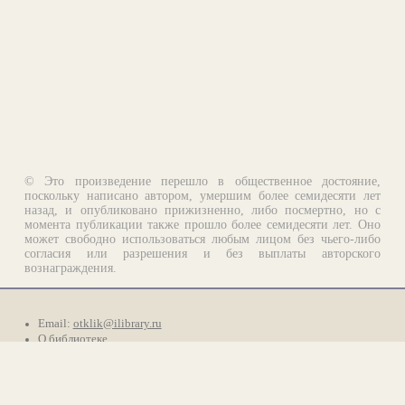
© Это произведение перешло в общественное достояние,
поскольку написано автором, умершим более семидесяти лет
назад, и опубликовано прижизненно, либо посмертно, но с
момента публикации также прошло более семидесяти лет. Оно
может свободно использоваться любым лицом без чьего-либо
согласия или разрешения и без выплаты авторского
вознаграждения.
Email:
otklik@ilibrary.ru
О библиотеке
Реклама на сайте
©1996—2026 Алексей Комаров. Подборка произведений,
оформление, программирование.