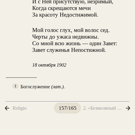
И с Ней присутствую, незримый,
Когда скрещаются мечи
За красоту Недостижимой.
Мой голос глух, мой волос сед.
Черты до ужаса недвижны.
Со мной всю жизнь — один Завет:
Завет служенья Непостижной.
18 октября 1902
Богослужение
(лат.).
1
Religio
2. «Безмолвный призрак в терему...»
157/165