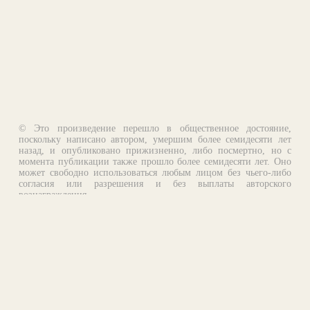
© Это произведение перешло в общественное достояние,
поскольку написано автором, умершим более семидесяти лет
назад, и опубликовано прижизненно, либо посмертно, но с
момента публикации также прошло более семидесяти лет. Оно
может свободно использоваться любым лицом без чьего-либо
согласия или разрешения и без выплаты авторского
вознаграждения.
Email:
otklik@ilibrary.ru
О библиотеке
Реклама на сайте
©1996—2026 Алексей Комаров. Подборка произведений,
оформление, программирование.