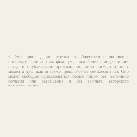
© Это произведение перешло в общественное достояние,
поскольку написано автором, умершим более семидесяти лет
назад, и опубликовано прижизненно, либо посмертно, но с
момента публикации также прошло более семидесяти лет. Оно
может свободно использоваться любым лицом без чьего-либо
согласия или разрешения и без выплаты авторского
вознаграждения.
Email:
otklik@ilibrary.ru
О библиотеке
Реклама на сайте
©1996—2026 Алексей Комаров. Подборка произведений,
оформление, программирование.