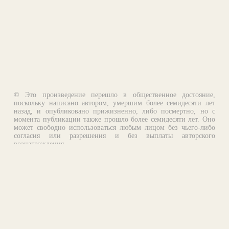
© Это произведение перешло в общественное достояние,
поскольку написано автором, умершим более семидесяти лет
назад, и опубликовано прижизненно, либо посмертно, но с
момента публикации также прошло более семидесяти лет. Оно
может свободно использоваться любым лицом без чьего-либо
согласия или разрешения и без выплаты авторского
вознаграждения.
Email:
otklik@ilibrary.ru
О библиотеке
Реклама на сайте
©1996—2026 Алексей Комаров. Подборка произведений,
оформление, программирование.