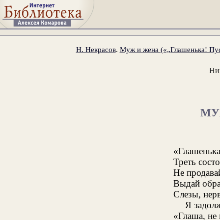
Н. Некрасов
.
Муж и жена («„Глашенька! Пу
Ни
МУ
«Глашеньк
Треть сост
Не продавай
Выдай обрат
Слезы, нер
— Я задолж
«Глаша, не 