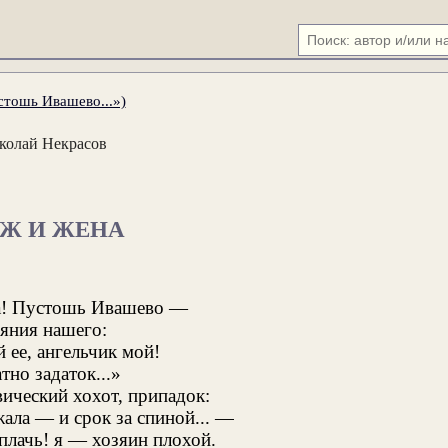
стошь Ивашево...»)
колай Некрасов
Ж И ЖЕНА
а! Пустошь Ивашево —
ояния нашего:
 ее, ангельчик мой!
но задаток...»
вический хохот, припадок:
ала — и срок за спиной... —
плачь! я — хозяин плохой.