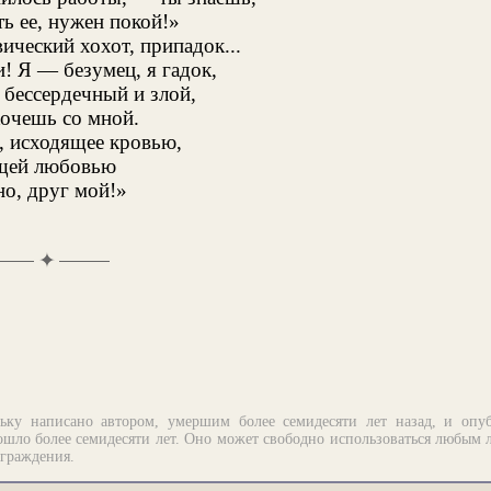
ь ее, нужен покой!»
ический хохот, припадок...
! Я — безумец, я гадок,
 бессердечный и злой,
хочешь со мной.
, исходящее кровью,
щей любовью
о, друг мой!»
✦
ьку написано автором, умершим более семидесяти лет назад, и опу
шло более семидесяти лет. Оно может свободно использоваться любым 
аграждения.