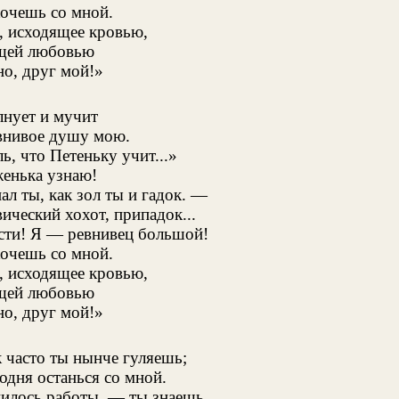
хочешь со мной.
, исходящее кровью,
щей любовью
о, друг мой!»
лнует и мучит
внивое душу мою.
ь, что Петеньку учит...»
енька узнаю!
нал ты, как зол ты и гадок. —
ический хохот, припадок...
сти! Я — ревнивец большой!
хочешь со мной.
, исходящее кровью,
щей любовью
о, друг мой!»
к часто ты нынче гуляешь;
одня останься со мной.
илось работы, — ты знаешь,