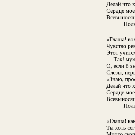
Делай что 
Сердце мое
Всевынося
Полн
«Глаша! во
Чувство ре
Этот учител
— Так! муж
О, если б з
Слезы, нерв
«Знаю, про
Делай что 
Сердце мое
Всевынося
Полн
«Глаша! ка
Ты хоть сег
Много скоп