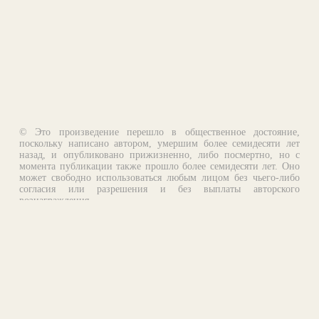
© Это произведение перешло в общественное достояние,
поскольку написано автором, умершим более семидесяти лет
назад, и опубликовано прижизненно, либо посмертно, но с
момента публикации также прошло более семидесяти лет. Оно
может свободно использоваться любым лицом без чьего-либо
согласия или разрешения и без выплаты авторского
вознаграждения.
Email:
otklik@ilibrary.ru
О библиотеке
Реклама на сайте
©1996—2026 Алексей Комаров. Подборка произведений,
оформление, программирование.