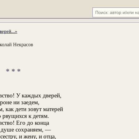
ерей...»
колай Некрасов
* * *
вство! У каждых дверей,
роне ни заедем,
 как дети зовут матерей
о рвущихся к детям.
вство! Его до конца
 душе сохраняем, —
естру, и жену, и отца,