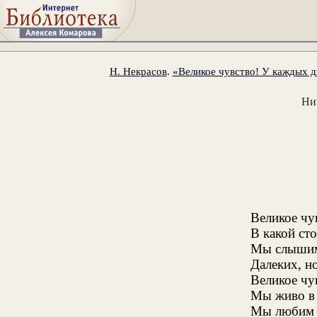
Н. Некрасов
.
«Великое чувство! У каждых дв
Ни
Великое чу
В какой сто
Мы слышим,
Далеких, н
Великое чу
Мы живо в
Мы любим с