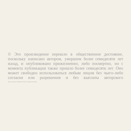
© Это произведение перешло в общественное достояние,
поскольку написано автором, умершим более семидесяти лет
назад, и опубликовано прижизненно, либо посмертно, но с
момента публикации также прошло более семидесяти лет. Оно
может свободно использоваться любым лицом без чьего-либо
согласия или разрешения и без выплаты авторского
вознаграждения.
Email:
otklik@ilibrary.ru
О библиотеке
Реклама на сайте
©1996—2026 Алексей Комаров. Подборка произведений,
оформление, программирование.