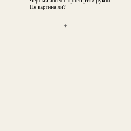
Черный ангел с простертой рукой.
Не картина ли?
✦