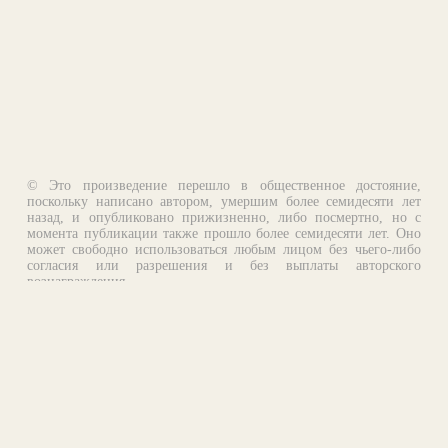
© Это произведение перешло в общественное достояние,
поскольку написано автором, умершим более семидесяти лет
назад, и опубликовано прижизненно, либо посмертно, но с
момента публикации также прошло более семидесяти лет. Оно
может свободно использоваться любым лицом без чьего-либо
согласия или разрешения и без выплаты авторского
вознаграждения.
Email:
otklik@ilibrary.ru
О библиотеке
Реклама на сайте
©1996—2026 Алексей Комаров. Подборка произведений,
оформление, программирование.