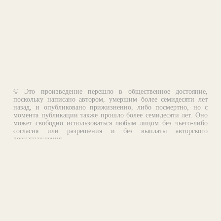
© Это произведение перешло в общественное достояние,
поскольку написано автором, умершим более семидесяти лет
назад, и опубликовано прижизненно, либо посмертно, но с
момента публикации также прошло более семидесяти лет. Оно
может свободно использоваться любым лицом без чьего-либо
согласия или разрешения и без выплаты авторского
вознаграждения.
Email:
otklik@ilibrary.ru
О библиотеке
Реклама на сайте
©1996—2026 Алексей Комаров. Подборка произведений,
оформление, программирование.