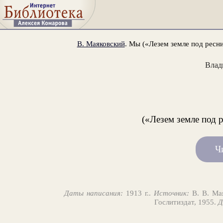
В. Маяковский
. Мы («Лезем земле под ресн
Влад
(«Лезем земле под 
Ч
Даты написания:
1913 г..
Источник:
В. В. Мая
Гослитиздат, 1955.
Д