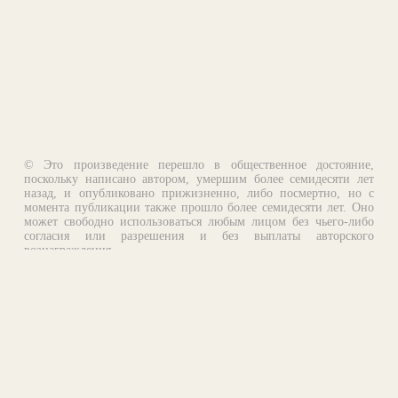
© Это произведение перешло в общественное достояние,
поскольку написано автором, умершим более семидесяти лет
назад, и опубликовано прижизненно, либо посмертно, но с
момента публикации также прошло более семидесяти лет. Оно
может свободно использоваться любым лицом без чьего-либо
согласия или разрешения и без выплаты авторского
вознаграждения.
Email:
otklik@ilibrary.ru
О библиотеке
Реклама на сайте
©1996—2026 Алексей Комаров. Подборка произведений,
оформление, программирование.