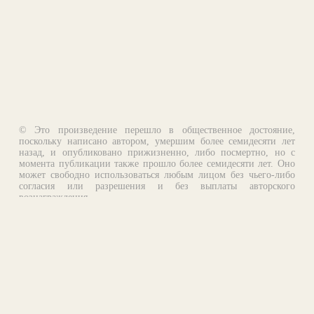
© Это произведение перешло в общественное достояние,
поскольку написано автором, умершим более семидесяти лет
назад, и опубликовано прижизненно, либо посмертно, но с
момента публикации также прошло более семидесяти лет. Оно
может свободно использоваться любым лицом без чьего-либо
согласия или разрешения и без выплаты авторского
вознаграждения.
Email:
otklik@ilibrary.ru
О библиотеке
Реклама на сайте
©1996—2026 Алексей Комаров. Подборка произведений,
оформление, программирование.