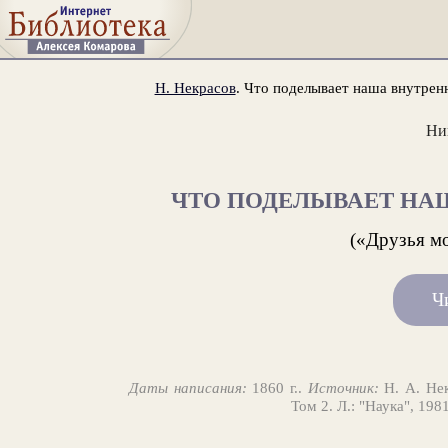
Н. Некрасов
. Что поделывает наша внутренн
Ни
ЧТО ПОДЕЛЫВАЕТ НА
(«Друзья мо
Ч
Даты написания:
1860 г..
Источник:
Н. А. Нек
Том 2. Л.: "Наука", 198