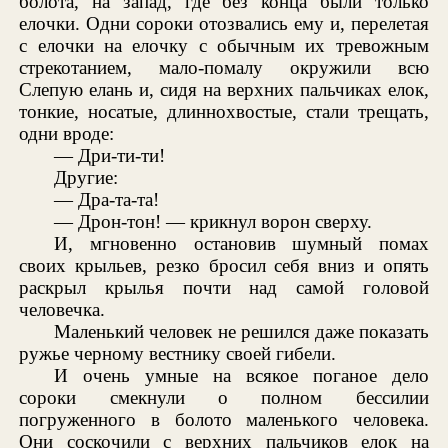
болота, на запад, где без конца были только
елочки. Одни сороки отозвались ему и, перелетая
с елочки на елочку с обычным их тревожным
стрекотанием, мало-помалу окружили всю
Слепую елань и, сидя на верхних пальчиках елок,
тонкие, носатые, длиннохвостые, стали трещать,
одни вроде:
— Дри-ти-ти!
Другие:
— Дра-та-та!
— Дрон-тон! — крикнул ворон сверху.
И, мгновенно остановив шумный помах
своих крыльев, резко бросил себя вниз и опять
раскрыл крылья почти над самой головой
человечка.
Маленький человек не решился даже показать
ружье черному вестнику своей гибели.
И очень умные на всякое поганое дело
сороки смекнули о полном бессилии
погруженного в болото маленького человека.
Они соскочили с верхних пальчиков елок на