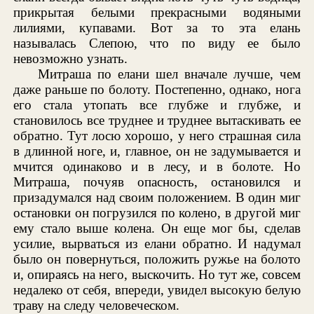
прикрытая белыми прекрасными водяными
лилиями, купавами. Вот за то эта елань
называлась Слепою, что по виду ее было
невозможно узнать.
Митраша по елани шел вначале лучше, чем
даже раньше по болоту. Постепенно, однако, нога
его стала утопать все глубже и глубже, и
становилось все труднее и труднее вытаскивать ее
обратно. Тут лосю хорошо, у него страшная сила
в длинной ноге, и, главное, он не задумывается и
мчится одинаково и в лесу, и в болоте. Но
Митраша, почуяв опасность, остановился и
призадумался над своим положением. В один миг
остановки он погрузился по колено, в другой миг
ему стало выше колена. Он еще мог бы, сделав
усилие, вырваться из елани обратно. И надумал
было он повернуться, положить ружье на болото
и, опираясь на него, выскочить. Но тут же, совсем
недалеко от себя, впереди, увидел высокую белую
траву на следу человеческом.