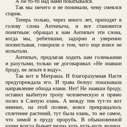
А он то-то над нами покатывался.
Так мы ничего и не понимали, чему смеялся
старик.
Теперь только, через много лет, приходят в
голову слова Антипыча, и все становится
понятным: обращал к нам Антипыч эти слова,
когда мы, ребятишки, задорно и уверенно
посвистывая, говорили о том, чего еще вовсе не
испытали.
Антипыч, предлагая ходить нам голенькими
и разутыми, только не договаривал: «Не знавши
броду, не лезьте в воду».
Так вот и Митраша. И благоразумная Настя
предупреждала его. И трава белоус показывала
направление обхода елани. Нет! Не знавши броду,
оставил выбитую тропу человеческую и прямо
полез в Слепую елань. А между тем тут-то вот
именно, на этой поляне, вовсе прекращалось
сплетение растений, тут была елань, то же самое,
что зимой в пруду прорубь. В обыкновенной
елани всегда бывает видна хоть чуть-чуть водица,