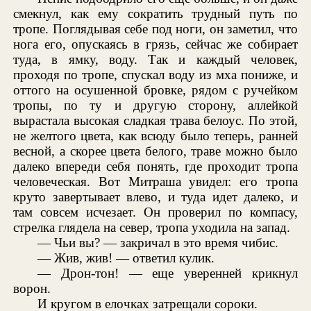
смекнул, как ему сократить трудный путь по
тропе. Поглядывая себе под ноги, он заметил, что
нога его, опускаясь в грязь, сейчас же собирает
туда, в ямку, воду. Так и каждый человек,
проходя по тропе, спускал воду из мха пониже, и
оттого на осушенной бровке, рядом с ручейком
тропы, по ту и другую сторону, аллейкой
вырастала высокая сладкая трава белоус. По этой,
не желтого цвета, как всюду было теперь, ранней
весной, а скорее цвета белого, траве можно было
далеко впереди себя понять, где проходит тропа
человеческая. Вот Митраша увидел: его тропа
круто завертывает влево, и туда идет далеко, и
там совсем исчезает. Он проверил по компасу,
стрелка глядела на север, тропа уходила на запад.
— Чьи вы? — закричал в это время чибис.
— Жив, жив! — ответил кулик.
— Дрон-тон! — еще уверенней крикнул
ворон.
И кругом в елочках затрещали сороки.