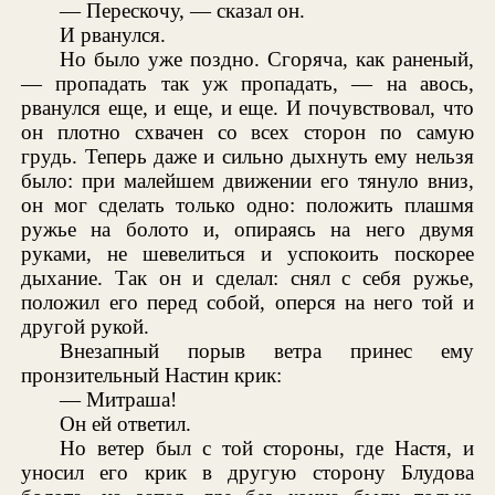
— Перескочу, — сказал он.
И рванулся.
Но было уже поздно. Сгоряча, как раненый,
— пропадать так уж пропадать, — на авось,
рванулся еще, и еще, и еще. И почувствовал, что
он плотно схвачен со всех сторон по самую
грудь. Теперь даже и сильно дыхнуть ему нельзя
было: при малейшем движении его тянуло вниз,
он мог сделать только одно: положить плашмя
ружье на болото и, опираясь на него двумя
руками, не шевелиться и успокоить поскорее
дыхание. Так он и сделал: снял с себя ружье,
положил его перед собой, оперся на него той и
другой рукой.
Внезапный порыв ветра принес ему
пронзительный Настин крик:
— Митраша!
Он ей ответил.
Но ветер был с той стороны, где Настя, и
уносил его крик в другую сторону Блудова