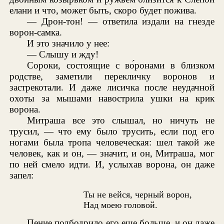
елани и что, может быть, скоро будет пожива.
— Дрон-тон! — ответила издали на гнезде
ворон-самка.
И это значило у нее:
— Слышу и жду!
Сороки, состоящие с во́ронами в близком
родстве, заметили перекличку воронов и
застрекотали. И даже лисичка после неудачной
охоты за мышами навострила ушки на крик
ворона.
Митраша все это слышал, но ничуть не
трусил, — что ему было трусить, если под его
ногами была тропа человеческая: шел такой же
человек, как и он, — значит, и он, Митраша, мог
по ней смело идти. И, услыхав ворона, он даже
запел:
Ты не вейся, черный ворон,
Над моею головой.
Пение подбодрило его еще больше, и он даже