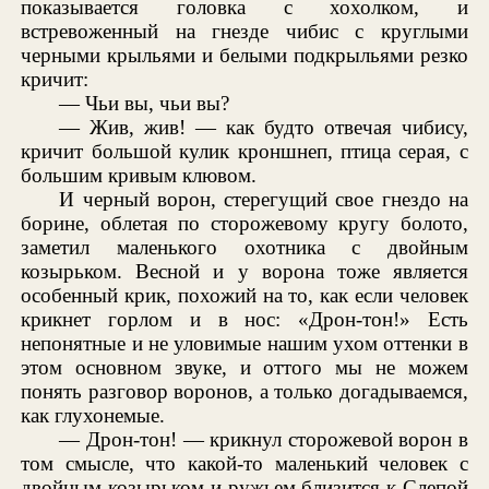
показывается головка с хохолком, и
встревоженный на гнезде чибис с круглыми
черными крыльями и белыми подкрыльями резко
кричит:
— Чьи вы, чьи вы?
— Жив, жив! — как будто отвечая чибису,
кричит большой кулик кроншнеп, птица серая, с
большим кривым клювом.
И черный ворон, стерегущий свое гнездо на
борине, облетая по сторожевому кругу болото,
заметил маленького охотника с двойным
козырьком. Весной и у ворона тоже является
особенный крик, похожий на то, как если человек
крикнет горлом и в нос: «Дрон-тон!» Есть
непонятные и не уловимые нашим ухом оттенки в
этом основном звуке, и оттого мы не можем
понять разговор воронов, а только догадываемся,
как глухонемые.
— Дрон-тон! — крикнул сторожевой ворон в
том смысле, что какой-то маленький человек с
двойным козырьком и ружьем близится к Слепой