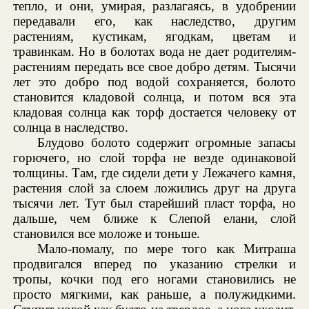
тепло, и они, умирая, разлагаясь, в удобрении
передавали его, как наследство, другим
растениям, кустикам, ягодкам, цветам и
травинкам. Но в болотах вода не дает родителям-
растениям передать все свое добро детям. Тысячи
лет это добро под водой сохраняется, болото
становится кладовой солнца, и потом вся эта
кладовая солнца как торф достается человеку от
солнца в наследство.
Блудово болото содержит огромные запасы
горючего, но слой торфа не везде одинаковой
толщины. Там, где сидели дети у Лежачего камня,
растения слой за слоем ложились друг на друга
тысячи лет. Тут был старейший пласт торфа, но
дальше, чем ближе к Слепой елани, слой
становился все моложе и тоньше.
Мало-помалу, по мере того как Митраша
продвигался вперед по указанию стрелки и
тропы, кочки под его ногами становились не
просто мягкими, как раньше, а полужидкими.