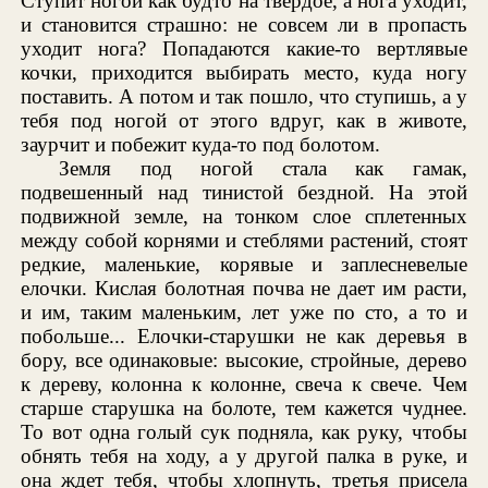
Ступит ногой как будто на твердое, а нога уходит,
и становится страшно: не совсем ли в пропасть
уходит нога? Попадаются какие-то вертлявые
кочки, приходится выбирать место, куда ногу
поставить. А потом и так пошло, что ступишь, а у
тебя под ногой от этого вдруг, как в животе,
заурчит и побежит куда-то под болотом.
Земля под ногой стала как гамак,
подвешенный над тинистой бездной. На этой
подвижной земле, на тонком слое сплетенных
между собой корнями и стеблями растений, стоят
редкие, маленькие, корявые и заплесневелые
елочки. Кислая болотная почва не дает им расти,
и им, таким маленьким, лет уже по сто, а то и
побольше... Елочки-старушки не как деревья в
бору, все одинаковые: высокие, стройные, дерево
к дереву, колонна к колонне, свеча к свече. Чем
старше старушка на болоте, тем кажется чуднее.
То вот одна голый сук подняла, как руку, чтобы
обнять тебя на ходу, а у другой палка в руке, и
она ждет тебя, чтобы хлопнуть, третья присела