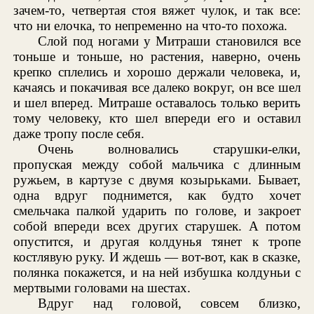
зачем-то, четвертая стоя вяжет чулок, и так все:
что ни елочка, то непременно на что-то похожа.
Слой под ногами у Митраши становился все
тоньше и тоньше, но растения, наверно, очень
крепко сплелись и хорошо держали человека, и,
качаясь и покачивая все далеко вокруг, он все шел
и шел вперед. Митраше оставалось только верить
тому человеку, кто шел впереди его и оставил
даже тропу после себя.
Очень волновались старушки-елки,
пропуская между собой мальчика с длинным
ружьем, в картузе с двумя козырьками. Бывает,
одна вдруг поднимется, как будто хочет
смельчака палкой ударить по голове, и закроет
собой впереди всех других старушек. А потом
опустится, и другая колдунья тянет к тропе
костлявую руку. И ждешь — вот-вот, как в сказке,
полянка покажется, и на ней избушка колдуньи с
мертвыми головами на шестах.
Вдруг над головой, совсем близко,