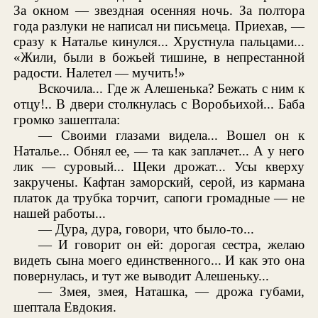
За окном — звездная осенняя ночь. За полтора
года разлуки не написал ни письмеца. Приехав, —
сразу к Наталье кинулся... Хрустнула пальцами...
«Жили, были в божьей тишине, в непрестанной
радости. Налетел — мучить!»
Вскочила... Где ж Алешенька? Бежать с ним к
отцу!.. В двери столкнулась с Воробьихой... Баба
громко зашептала:
— Своими глазами видела... Вошел он к
Наталье... Обнял ее, — та как заплачет... А у него
лик — суровый... Щеки дрожат... Усы кверху
закручены. Кафтан заморский, серой, из кармана
платок да трубка торчит, сапоги громадные — не
нашей работы...
— Дура, дура, говори, что было-то...
— И говорит он ей: дорогая сестра, желаю
видеть сына моего единственного... И как это она
повернулась, и тут же выводит Алешеньку...
— Змея, змея, Наташка, — дрожа губами,
шептала Евдокия.