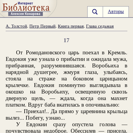
Авторы
А. Толстой
.
Петр Первый
.
Книга первая
.
Глава седьмая
17
От Ромодановского царь поехал в Кремль.
Евдокия уже узнала о прибытии и ожидала мужа,
прибранная, разрумянившаяся. Воробьиха в
нарядной душегрее, жмуря глаза, улыбаясь,
стояла на страже на боковом царицыном
крылечке. Евдокия поминутно выглядывала в
окошко на Воробьиху, освещенную сквозь
дверную щель, — ждала, когда она махнет
платком. Вдруг баба вкатилась в опочивальню:
— Приехал!.. Да прямо у царевнина крыльца
вылез... Побегу, узнаю...
У Евдокии сразу опустела голова —
почувствовала недоброе. Обессилев — присела.