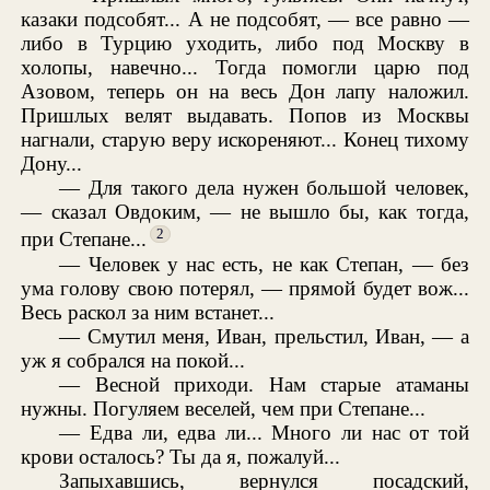
казаки подсобят... А не подсобят, — все равно —
либо в Турцию уходить, либо под Москву в
холопы, навечно... Тогда помогли царю под
Азовом, теперь он на весь Дон лапу наложил.
Пришлых велят выдавать. Попов из Москвы
нагнали, старую веру искореняют... Конец тихому
Дону...
— Для такого дела нужен большой человек,
— сказал Овдоким, — не вышло бы, как тогда,
2
при Степане...
— Человек у нас есть, не как Степан, — без
ума голову свою потерял, — прямой будет вож...
Весь раскол за ним встанет...
— Смутил меня, Иван, прельстил, Иван, — а
уж я собрался на покой...
— Весной приходи. Нам старые атаманы
нужны. Погуляем веселей, чем при Степане...
— Едва ли, едва ли... Много ли нас от той
крови осталось? Ты да я, пожалуй...
Запыхавшись, вернулся посадский,