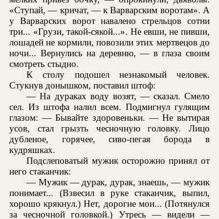
«Ступай, — кричат, — к Варварским воротам». А
у Варварских ворот навалено стрельцов сотни
три... «Грузи, такой-сякой...». Не евши, не пивши,
лошадей не кормили, повозили этих мертвецов до
ночи... Вернулись на деревню, — в глаза своим
смотреть стыдно.
К столу подошел незнакомый человек.
Стукнув донышком, поставил штоф:
— На дураках воду возят, — сказал. Смело
сел. Из штофа налил всем. Подмигнул гулящим
глазом: — Бывайте здоровеньки. — Не вытирая
усов, стал грызть чесночную головку. Лицо
дубленое, горячее, сиво-пегая борода в
кудряшках.
Подслеповатый мужик осторожно принял от
него стаканчик:
— Мужик — дурак, дурак, знаешь, — мужик
понимает... (Взвесил в руке стаканчик, выпил,
хорошо крякнул.) Нет, дорогие мои... (Потянулся
за чесночной головкой.) Утресь — видели —