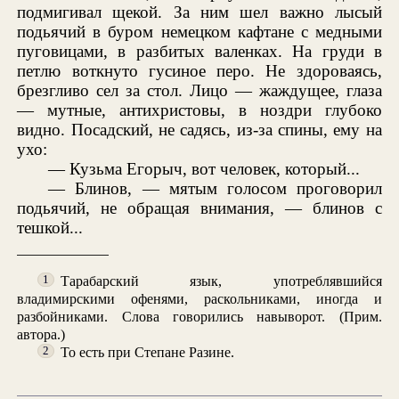
подмигивал щекой. За ним шел важно лысый
подьячий в буром немецком кафтане с медными
пуговицами, в разбитых валенках. На груди в
петлю воткнуто гусиное перо. Не здороваясь,
брезгливо сел за стол. Лицо — жаждущее, глаза
— мутные, антихристовы, в ноздри глубоко
видно. Посадский, не садясь, из-за спины, ему на
ухо:
— Кузьма Егорыч, вот человек, который...
— Блинов, — мятым голосом проговорил
подьячий, не обращая внимания, — блинов с
тешкой...
Тарабарский язык, употреблявшийся
1
владимирскими офенями, раскольниками, иногда и
разбойниками. Слова говорились навыворот. (Прим.
автора.)
То есть при Степане Разине.
2