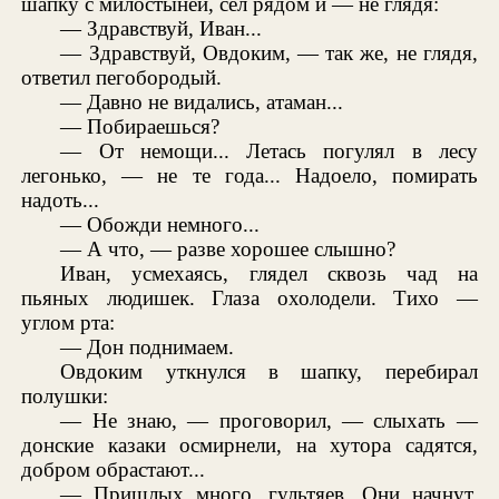
шапку с милостыней, сел рядом и — не глядя:
— Здравствуй, Иван...
— Здравствуй, Овдоким, — так же, не глядя,
ответил пегобородый.
— Давно не видались, атаман...
— Побираешься?
— От немощи... Летась погулял в лесу
легонько, — не те года... Надоело, помирать
надоть...
— Обожди немного...
— А что, — разве хорошее слышно?
Иван, усмехаясь, глядел сквозь чад на
пьяных людишек. Глаза охолодели. Тихо —
углом рта:
— Дон поднимаем.
Овдоким уткнулся в шапку, перебирал
полушки:
— Не знаю, — проговорил, — слыхать —
донские казаки осмирнели, на хутора садятся,
добром обрастают...
— Пришлых много, гультяев. Они начнут,