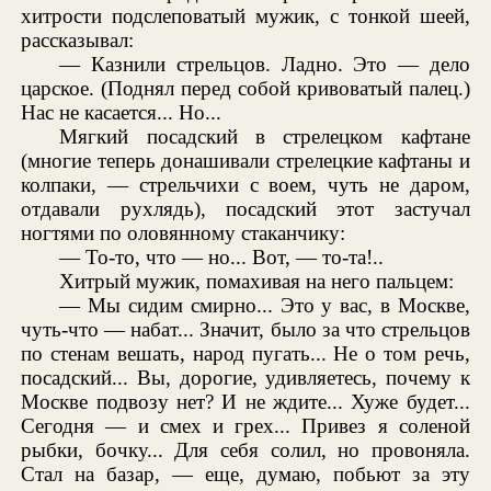
хитрости подслеповатый мужик, с тонкой шеей,
рассказывал:
— Казнили стрельцов. Ладно. Это — дело
царское. (Поднял перед собой кривоватый палец.)
Нас не касается... Но...
Мягкий посадский в стрелецком кафтане
(многие теперь донашивали стрелецкие кафтаны и
колпаки, — стрельчихи с воем, чуть не даром,
отдавали рухлядь), посадский этот застучал
ногтями по оловянному стаканчику:
— То-то, что — но... Вот, — то-та!..
Хитрый мужик, помахивая на него пальцем:
— Мы сидим смирно... Это у вас, в Москве,
чуть-что — набат... Значит, было за что стрельцов
по стенам вешать, народ пугать... Не о том речь,
посадский... Вы, дорогие, удивляетесь, почему к
Москве подвозу нет? И не ждите... Хуже будет...
Сегодня — и смех и грех... Привез я соленой
рыбки, бочку... Для себя солил, но провоняла.
Стал на базар, — еще, думаю, побьют за эту