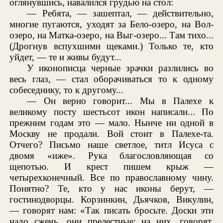
оглянувшись, навалился грудью на стол:
— Ребята, — зашептал, — действительно,
многие пугаются, уходят за Бело-озеро, на Вол-
озеро, на Матка-озеро, на Выг-озеро... Там тихо...
(Дрогнув вспухшими щеками.) Только те, кто
уйдет, — те и живы будут...
У иконописца черные зрачки разлились во
весь глаз, — стал оборачиваться то к одному
собеседнику, то к другому...
— Он верно говорит... Мы в Палехе к
великому посту шестьсот икон написали... По
прежним годам это — мало. Нынче ни одной в
Москву не продали. Вой стоит в Палехе-та.
Отчего? Письмо наше светлое, титл Исуса с
двомя «иже». Рука благословляющая со
щепотью. И крест пишем крыж —
четырехконечный. Все по православному чину.
Понятно? Те, кто у нас иконы берут, —
гостинодворцы. Корзинкин, Дьячков, Викулин,
— говорят нам: «Так писать бросьте. Доски эти
надо сжечь, они прелестные: на них, говорят,