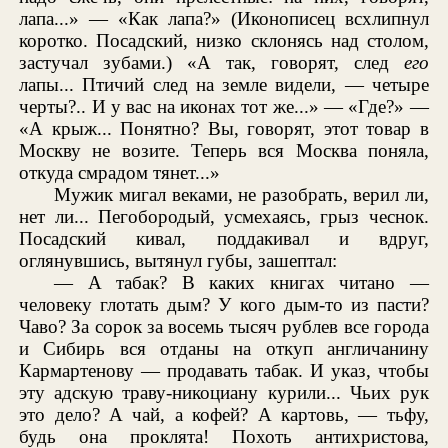
лапа...» — «Как лапа?» (Иконописец всхлипнул
коротко. Посадский, низко склонясь над столом,
застучал зубами.) «А так, говорят, след
его
лапы... Птичий след на земле видели, — четыре
черты?.. И у вас на иконах тот же...» — «Где?» —
«А крыж... Понятно? Вы, говорят, этот товар в
Москву не возите. Теперь вся Москва поняла,
откуда смрадом тянет...»
Мужик мигал веками, не разобрать, верил ли,
нет ли... Пегобородый, усмехаясь, грыз чеснок.
Посадский кивал, поддакивал и вдруг,
оглянувшись, вытянул губы, зашептал:
— А табак? В каких книгах читано —
человеку глотать дым? У кого дым-то из пасти?
Чаво? За сорок за восемь тысяч рублев все города
и Сибирь вся отданы на откуп англичанину
Кармартенову — продавать табак. И указ, чтобы
эту адскую траву-никоциану курили... Чьих рук
это дело? А чай, а кофей? А картовь, — тьфу,
будь она проклята! Похоть антихристова,