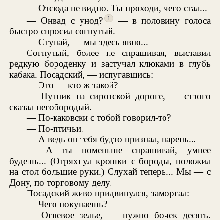
— Отсюда не видно. Ты проходи, чего стал...
1
— Онвад с унод?
— в половину голоса
быстро спросил согнутый.
— Ступай, — мы здесь явно...
Согнутый, более не спрашивая, выставил
редкую бороденку и застучал клюками в глубь
кабака. Посадский, — испугавшись:
— Это — кто ж такой?
— Путник на сиротской дороге, — строго
сказал пегобородый.
— По-каковски с тобой говорил-то?
— По-птичьи.
— А ведь он тебя будто признал, парень...
— А ты поменьше спрашивай, умнее
будешь... (Отряхнул крошки с бороды, положил
на стол большие руки.) Слухай теперь... Мы — с
Дону, по торговому делу.
Посадский живо придвинулся, заморгал:
— Чего покупаешь?
— Огневое зелье, — нужно бочек десять.