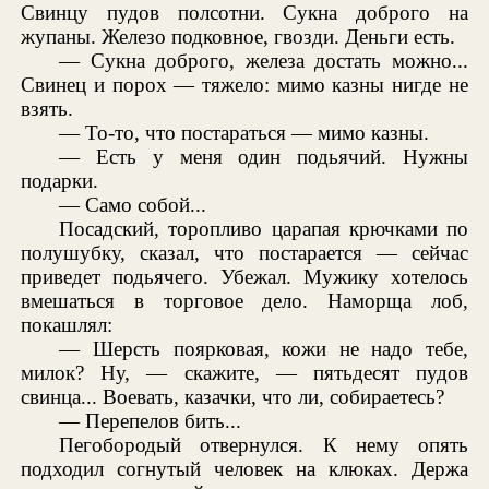
Свинцу пудов полсотни. Сукна доброго на
жупаны. Железо подковное, гвозди. Деньги есть.
— Сукна доброго, железа достать можно...
Свинец и порох — тяжело: мимо казны нигде не
взять.
— То-то, что постараться — мимо казны.
— Есть у меня один подьячий. Нужны
подарки.
— Само собой...
Посадский, торопливо царапая крючками по
полушубку, сказал, что постарается — сейчас
приведет подьячего. Убежал. Мужику хотелось
вмешаться в торговое дело. Наморща лоб,
покашлял:
— Шерсть поярковая, кожи не надо тебе,
милок? Ну, — скажите, — пятьдесят пудов
свинца... Воевать, казачки, что ли, собираетесь?
— Перепелов бить...
Пегобородый отвернулся. К нему опять
подходил согнутый человек на клюках. Держа