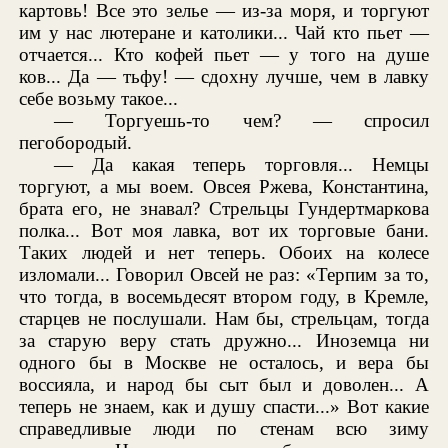
картовь! Все это зелье — из-за моря, и торгуют
им у нас лютеране и католики... Чай кто пьет —
отчается... Кто кофей пьет — у того на душе
ков... Да — тьфу! — сдохну лучше, чем в лавку
себе возьму такое...
— Торгуешь-то чем? — спросил
пегобородый.
— Да какая теперь торговля... Немцы
торгуют, а мы воем. Овсея Ржева, Константина,
брата его, не знавал? Стрельцы Гундертмаркова
полка... Вот моя лавка, вот их торговые бани.
Таких людей и нет теперь. Обоих на колесе
изломали... Говорил Овсей не раз: «Терпим за то,
что тогда, в восемьдесят втором году, в Кремле,
старцев не послушали. Нам бы, стрельцам, тогда
за старую веру стать дружно... Иноземца ни
одного бы в Москве не осталось, и вера бы
воссияла, и народ бы сыт был и доволен... А
теперь не знаем, как и душу спасти...» Вот какие
справедливые люди по стенам всю зиму