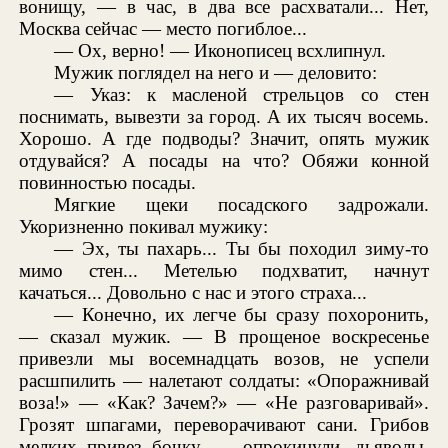
вонищу, — в час, в два все расхватали... Нет,
Москва сейчас — место погиблое...
— Ох, верно! — Иконописец всхлипнул.
Мужик поглядел на него и — деловито:
— Указ: к масленой стрельцов со стен
поснимать, вывезти за город. А их тысяч восемь.
Хорошо. А где подводы? Значит, опять мужик
отдувайся? А посады на что? Обяжи конной
повинностью посады.
Мягкие щеки посадского задрожали.
Укоризненно покивал мужику:
— Эх, ты пахарь... Ты бы походил зиму-то
мимо стен... Метелью подхватит, начнут
качаться... Довольно с нас и этого страха...
— Конечно, их легче бы сразу похоронить,
— сказал мужик. — В прощеное воскресенье
привезли мы восемнадцать возов, не успели
расшпилить — налетают солдаты: «Опоражнивай
воза!» — «Как? Зачем?» — «Не разговаривай».
Грозят шпагами, переворачивают сани. Грибов
мелких привез бочку, — опрокинули, дьяволы.