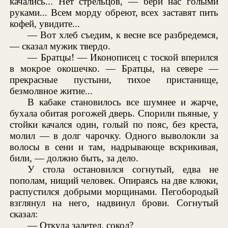
качались... Нет стрельцов, — бери нас голыми
руками... Всем морду обреют, всех заставят пить
кофей, увидите...
— Вот хлеб съедим, к весне все разбредемся,
— сказал мужик твердо.
— Братцы! — Иконописец с тоской вперился
в мокрое окошечко. — Братцы, на севере —
прекрасные пустыни, тихое пристанище,
безмолвное житие...
В кабаке становилось все шумнее и жарче,
бухала обитая рогожей дверь. Спорили пьяные, у
стойки качался один, голый по пояс, без креста,
молил — в долг чарочку. Одного выволокли за
волосы в сени и там, надрывающе вскрикивая,
били, — должно быть, за дело.
У стола остановился согнутый, едва не
пополам, нищий человек. Опираясь на две клюки,
распустился добрыми морщинами. Пегобородый
взглянул на него, надвинул брови. Согнутый
сказал:
— Откуда залетел, сокол?