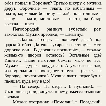
обоз пошел в Воронеж? Третью шкуру с мужика
дерут. Оброчные — плати, по кабальным —
плати, кормовые боярину — дай, повытошные в
казну — плати, мостовые — плати, на базар
выехал — плати...
Пегобородый разинул зубастый рот,
захохотал. Мужик пресекся, — шмыгнул:
— Ладно... Теперь — лошадей давай под
царский обоз. Да еще сухари с нас тянут... Нет,
дорогие мои... В деревнях посчитайте, — сколько
жилых-то дворов осталось? Остальные где?
Ищите... Ныне наготове бежать мало не все.
Мужик — дурак, покуда сыт. А уж если вы так,
из-под задницы последнее тянуть... (взялся за
бородку, поклонился.) Мужик лапти переобул и
па-ашел, куда ему надо!
— На север... На озера... В пустыни!.. —
Иконописец придвинулся к нему, вжегся темными
глазами.
Мужик отстранил: «Помолчи!..» Посадский,