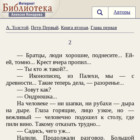
Авторы
А. Толстой
.
Петр Первый
.
Книга вторая
.
Глава первая
2
— Братцы, люди хорошие, поднесите... Ей-
ей, томно... Крест вчера пропил...
— Ты кто ж такой?..
— Иконописец, из Палехи, мы — с
древности... Такие теперь дела, — разоренье...
— Зовут как?
— Ондрюшка...
На человеке — ни шапки, ни рубахи — дыра
на дыре. Глаза горящие, лицо узкое, но —
вежливый — человечно подошел к столу, где
пили вино. Такому отказать трудно...
— Садись, чего уж...
Налили. Продолжали разговор. Большой