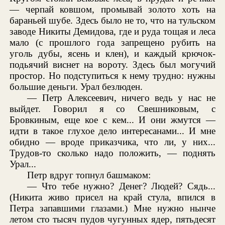
— черпай ковшом, промывай золото хоть на
бараньей шубе. Здесь было не то, что на тульском
заводе Никиты Демидова, где и руда тощая и леса
мало (с прошлого года запрещено рубить на
уголь дубы, ясень и клен), и каждый крючок-
подьячий виснет на вороту. Здесь был могучий
простор. Но подступиться к нему трудно: нужны
большие деньги. Урал безлюден.
— Петр Алексеевич, ничего ведь у нас не
выйдет. Говорил я со Свешниковым, с
Бровкиным, еще кое с кем... И они жмутся —
идти в такое глухое дело интересанами... И мне
обидно — вроде приказчика, что ли, у них...
Трудов-то сколько надо положить, — поднять
Урал...
Петр вдруг топнул башмаком:
— Что тебе нужно? Денег? Людей? Сядь...
(Никита живо присел на край стула, впился в
Петра запавшими глазами.) Мне нужно нынче
летом сто тысяч пудов чугунных ядер, пятьдесят