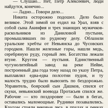
— Слушаю... Нет, Петр Алексеевич, люди
найдутся, конечно...
— Ладно... Говори дело...
Никита осторожно подошел. Дело было
великое. Этой зимой он ездил на Урал, взяв с
собой сына Акинфия и трех знающих мужичков-
раскольников из Даниловой пустыни,
промышлявших по рудному делу. Облазили
уральские хребты от Невьянска до Чусовских
городков. Нашли железные горы, нашли медь,
серебряную руду, горный лен. Богатства лежали
втуне. Кругом — пустыня. Единственный
чугунолитейный завод на реке Нейве,
построенный два года тому назад по указу Петра,
выплавлял едва-едва полсотни пудов, и ту
малость трудно было вывозить по бездорожью.
Управитель, боярский сын Дашков, спился от
скуки, невьянский воевода Протасьев спился же.
Рабочие — кто поздоровее — были в бегах,
оставались маломощные. Рудники позавалились.
Кругом стояли вековые леса, в прудах и речках