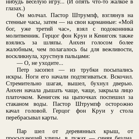
нибудь веселую игру... (И опять что-то жалкое в
глазах.)
Он молчал. Пастор Штрумпф, взглянув на
стенные часы, затем — на свои карманные: «Мой
бог, уже третий час», взял с подоконника
молитвенник. Герцог фон Круи и Кенигсек также
взялись за шляпы. Анхен голосом более
жалобным, чем полагалось бы для вежливости,
воскликнула, хрустнув пальцами:
— О, не уходите...
Петр засопел — из трубки посыпались
искры. Ноги его начали подтягиваться. Вскочил.
Стремительно шагая, вышел, бухнул дверью.
Анхен начала дышать чаще, чаще, закрыла лицо
платочком. Кенигсек на цыпочках поспешил за
стаканом воды. Пастор Штрумпф осторожно
качал головой. Герцог фон Круи у стола
перебрасывал карты.
Пар шел от деревянных крыш, от
просыхающей улицы, в лужах — синяя бездна.