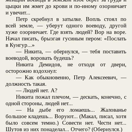
цыцки им жмет до крови и по-иному озорничает
и увечит...
Петр скребнул в затылке. Вопль стоял по
всей земле, — уберут одного воеводу, другой
хуже озорничает. Где взять людей? Вор на воре.
Начал писать, брызгая гусиным пером: «Послать
в Кунгур...»
— Никита, — обернулся, — тебя поставить
воеводой, воровать будешь?
Никита Демидов, не отходя от двери,
осторожно вздохнул:
— Как обыкновенно, Петр Алексеевич, —
должность такая.
— Людей нет. А?
Никита пожал плечом, — дескать, конечно, с
одной стороны, людей нет...
— На дыбе его ломаешь... Жалованье
большое кладешь... Воруют... (Макал, писал, хотя
было совсем темно.) Совести нет. Чести нет...
Шутов из них понаделал... Отчего? (Обернулся.)