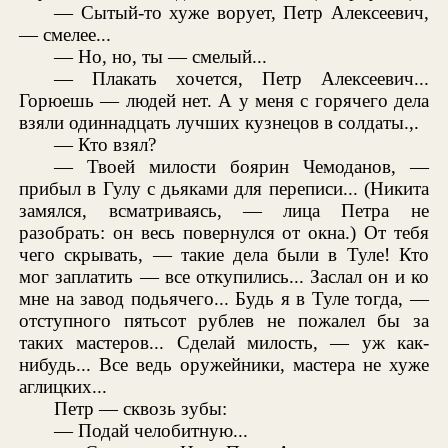
— Сытый-то хуже ворует, Петр Алексеевич,
— смелее...
— Но, но, ты — смелый...
— Плакать хочется, Петр Алексеевич...
Горюешь — людей нет. А у меня с горячего дела
взяли одиннадцать лучших кузнецов в солдаты.,.
— Кто взял?
— Твоей милости боярин Чемоданов, —
прибыл в Гулу с дьяками для переписи... (Никита
замялся, всматриваясь, — лица Петра не
разобрать: он весь повернулся от окна.) От тебя
чего скрывать, — такие дела были в Туле! Кто
мог заплатить — все откупились... Заслал он и ко
мне на завод подьячего... Будь я в Туле тогда, —
отступного пятьсот рублев не пожалел бы за
таких мастеров... Сделай милость, — уж как-
нибудь... Все ведь оружейники, мастера не хуже
аглицких...
Петр — сквозь зубы:
— Подай челобитную...