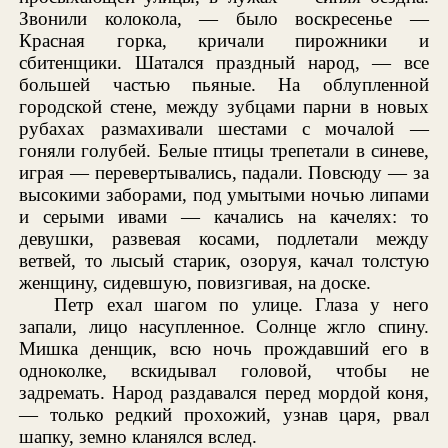
Звонили колокола, — было воскресенье —
Красная горка, кричали пирожники и
сбитенщики. Шатался праздный народ, — все
большей частью пьяные. На облупленной
городской стене, между зубцами парни в новых
рубахах размахивали шестами с мочалой —
гоняли голубей. Белые птицы трепетали в синеве,
играя — перевертывались, падали. Повсюду — за
высокими заборами, под умытыми ночью липами
и серыми ивами — качались на качелях: то
девушки, развевая косами, подлетали между
ветвей, то лысый старик, озоруя, качал толстую
женщину, сидевшую, повизгивая, на доске.
Петр ехал шагом по улице. Глаза у него
запали, лицо насупленное. Солнце жгло спину.
Мишка денщик, всю ночь прождавший его в
одноколке, вскидывал головой, чтобы не
задремать. Народ раздавался перед мордой коня,
— только редкий прохожий, узнав царя, рвал
шапку, земно кланялся вслед.