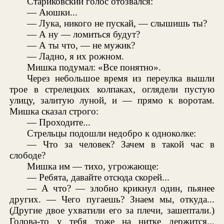
Стариковский голос отозвался:
— Аюшки...
— Лука, никого не пускай, — слышишь ты?
— А ну — ломиться будут?
— А ты что, — не мужик?
— Ладно, я их рожном.
Мишка подумал: «Все понятно».
Через небольшое время из переулка вышли
трое в стрелецких колпаках, оглядели пустую
улицу, залитую луной, и — прямо к воротам.
Мишка сказал строго:
— Проходите...
Стрельцы подошли недобро к одноколке:
— Что за человек? Зачем в такой час в
слободе?
Мишка им — тихо, угрожающе:
— Ребята, давайте отсюда скорей...
— А что? — злобно крикнул один, пьянее
других. — Чего пугаешь? Знаем мы, откуда...
(Другие двое ухватили его за плечи, зашептали.)
Голова-то у тебя тоже на нитке держится...