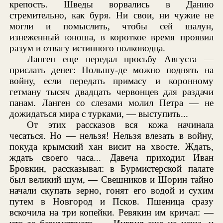
крепость. Шведы ворвались в Данию
стремительно, как буря. Ни свои, ни чужие не
могли и помыслить, чтобы сей шалун,
изнеженный юноша, в короткое время проявил
разум и отвагу истинного полководца.
Ланген еще передал просьбу Августа —
прислать денег: Польшу-де можно поднять на
войну, если передать примасу и коронному
гетману тысяч двадцать червонцев для раздачи
панам. Ланген со слезами молил Петра — не
дожидаться мира с турками, — выступить...
От этих рассказов вся кожа начинала
чесаться. Но — нельзя! Нельзя влезать в войну,
покуда крымский хан висит на хвосте. Ждать,
ждать своего часа... Давеча приходил Иван
Бровкин, рассказывал: в Бурмистерской палате
был великий шум, — Свешников и Шорин тайно
начали скупать зерно, гонят его водой и сухим
путем в Новгород и Псков. Пшеница сразу
вскочила на три копейки. Ревякин им кричал: —