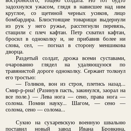
востроносого, тощею солдата. Но тот будто
задохнулся ужасом, глядя в нависшее над ним
круглое, со щетиной черных усиков, лицо
бомбардира. Близстоящие товарищи выдернули
из рук у него ружье, расстегнули перевязь,
стащили с плеч кафтан. Петр схватил кафтан,
бросил в одноколку и, не прибавив более ни
слова, сел, — погнал в сторону меншикова
дворца.
Раздетый солдат, дрожа всеми суставами,
очарованно глядел на удаляющуюся по
травянистой дороге одноколку. Сержант толкнул
его тростью:
— Голиков, вон из строя, плетись назад...
Смир-р-рна! (Разинув пасть, закинулся, заорал на
все поле.) — Лева нога — сено, права нога —
солома. Помни науку... Шагом, — сено —
солома, сено — солома...
Сукно на сухаревскую военную швальню
поставил новый завод Ивана Бровкина,