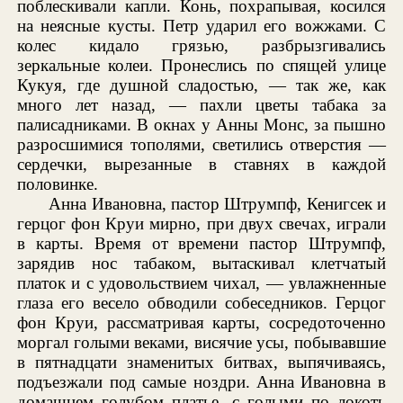
поблескивали капли. Конь, похрапывая, косился
на неясные кусты. Петр ударил его вожжами. С
колес кидало грязью, разбрызгивались
зеркальные колеи. Пронеслись по спящей улице
Кукуя, где душной сладостью, — так же, как
много лет назад, — пахли цветы табака за
палисадниками. В окнах у Анны Монс, за пышно
разросшимися тополями, светились отверстия —
сердечки, вырезанные в ставнях в каждой
половинке.
Анна Ивановна, пастор Штрумпф, Кенигсек и
герцог фон Круи мирно, при двух свечах, играли
в карты. Время от времени пастор Штрумпф,
зарядив нос табаком, вытаскивал клетчатый
платок и с удовольствием чихал, — увлажненные
глаза его весело обводили собеседников. Герцог
фон Круи, рассматривая карты, сосредоточенно
моргал голыми веками, висячие усы, побывавшие
в пятнадцати знаменитых битвах, выпячиваясь,
подъезжали под самые ноздри. Анна Ивановна в
домашнем голубом платье, с голыми по локоть