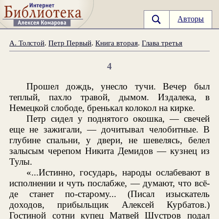
Авторы
А. Толстой
.
Петр Первый
.
Книга вторая
.
Глава третья
4
Прошел дождь, унесло тучи. Вечер был
теплый, пахло травой, дымом. Издалека, в
Немецкой слободе, бренькал колокол на кирке.
Петр сидел у поднятого окошка, — свечей
еще не зажигали, — дочитывал челобитные. В
глубине спальни, у двери, не шевелясь, белел
залысым черепом Никита Демидов — кузнец из
Тулы.
«...Истинно, государь, народы ослабевают в
исполнении и чуть послабже, — думают, что всё-
де станет по-старому... (Писал изыскатель
доходов, прибыльщик Алексей Курбатов.)
Гостиной сотни купец Матвей Шустров подал