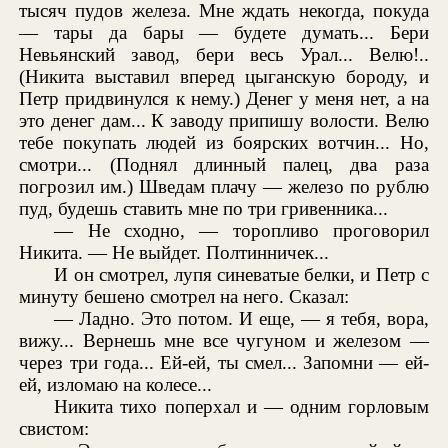
тысяч пудов железа. Мне ждать некогда, покуда
— тары да бары — будете думать... Бери
Невьянский завод, бери весь Урал... Велю!..
(Никита выставил вперед цыганскую бороду, и
Петр придвинулся к нему.) Денег у меня нет, а на
это денег дам... К заводу припишу волости. Велю
тебе покупать людей из боярских вотчин... Но,
смотри... (Поднял длинный палец, два раза
погрозил им.) Шведам плачу — железо по рублю
пуд, будешь ставить мне по три гривенника...
— Не сходно, — торопливо проговорил
Никита. — Не выйдет. Полтинничек...
И он смотрел, лупя синеватые белки, и Петр с
минуту бешено смотрел на него. Сказал:
— Ладно. Это потом. И еще, — я тебя, вора,
вижу... Вернешь мне все чугуном и железом —
через три года... Ей-ей, ты смел... Запомни — ей-
ей, изломаю на колесе...
Никита тихо поперхал и — одним горловым
свистом: