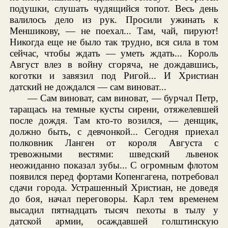
подушки, слушать чудящийся топот. Весь день
валилось дело из рук. Просили ужинать к
Меншикову, — не поехал... Там, чай, пируют!
Никогда еще не было так трудно, вся сила в том
сейчас, чтобы ждать — уметь ждать... Король
Август влез в войну сгоряча, не дождавшись,
коготки и завязил под Ригой... И Христиан
датский не дождался — сам виноват...
— Сам виноват, сам виноват, — бурчал Петр,
таращась на темные кусты сирени, отяжелевшей
после дождя. Там кто-то возился, — денщик,
должно быть, с девчонкой... Сегодня приехал
полковник Ланген от короля Августа с
тревожными вестями: шведский львенок
неожиданно показал зубы... С огромным флотом
появился перед фортами Копенгагена, потребовал
сдачи города. Устрашенный Христиан, не доведя
до боя, начал переговоры. Карл тем временем
высадил пятнадцать тысяч пехоты в тылу у
датской армии, осаждавшей голштинскую