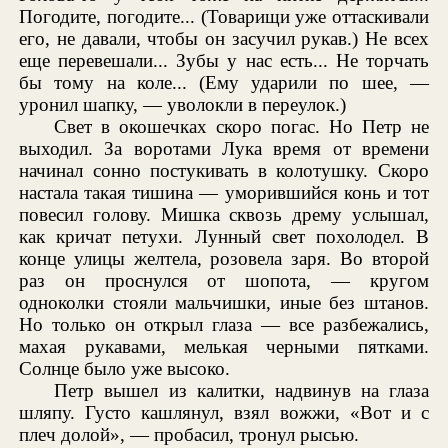
Погодите, погодите... (Товарищи уже оттаскивали
его, не давали, чтобы он засучил рукав.) Не всех
еще перевешали... Зубы у нас есть... Не торчать
бы тому на коле... (Ему ударили по шее, —
уронил шапку, — уволокли в переулок.)
Свет в окошечках скоро погас. Но Петр не
выходил. За воротами Лука время от времени
начинал сонно постукивать в колотушку. Скоро
настала такая тишина — уморившийся конь и тот
повесил голову. Мишка сквозь дрему услышал,
как кричат петухи. Лунный свет похолодел. В
конце улицы желтела, розовела заря. Во второй
раз он проснулся от шопота, — кругом
одноколки стояли мальчишки, иные без штанов.
Но только он открыл глаза — все разбежались,
махая рукавами, мелькая черными пятками.
Солнце было уже высоко.
Петр вышел из калитки, надвинув на глаза
шляпу. Густо кашлянул, взял вожжи, «Вот и с
плеч долой», — пробасил, тронул рысью.