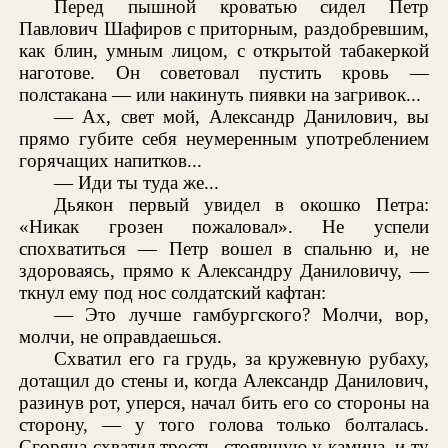
Перед пышной кроватью сидел Петр
Павлович Шафиров с приторным, раздобревшим,
как блин, умным лицом, с открытой табакеркой
наготове. Он советовал пустить кровь —
полстакана — или накинуть пиявки на загривок...
— Ах, свет мой, Александр Данилович, вы
прямо губите себя неумеренным употреблением
горячащих напитков...
— Иди ты туда же...
Дьякон первый увидел в окошко Петра:
«Никак грозен пожаловал». Не успели
спохватиться — Петр вошел в спальню и, не
здороваясь, прямо к Александру Даниловичу, —
ткнул ему под нос солдатский кафтан:
— Это лучше гамбургского? Молчи, вор,
молчи, не оправдаешься.
Схватил его га грудь, за кружевную рубаху,
дотащил до стены и, когда Александр Данилович,
разинув рот, уперся, начал бить его со стороны на
сторону, — у того голова только болталась.
Сгоряча схватил трость, стоявшую у камина, и ту