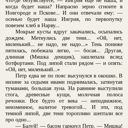
что-де безумствуете, — Ингрия еще не наша, и
когда будет наша? Напрасно зерно сгноите в
Новгороде и Пскове... И они отвечали ему: —
осенью будет наша Ингрия, по первопутку
повезем хлеб в Нарву...
Мокрые кусты вдруг закачались, осыпались
дождем. Метнулись две тени... «Ой, нет,
миленький... не надо, не надо...» Тень пониже
пятилась, побежала легко, — босая... Другая,
длинная (Мишка денщик), зашлепала вслед
ботфортами. Под липой стали рядом — и опять:
«Ой, нет, миленький...»
Петр едва не по пояс высунулся в окошко. В
низине за седыми ивами поднималась, затянутая
туманами, большая луна. На равнине выступили
стога, древесные кущи, молочная полоса
речонки. Все будто от века — неподвижное,
неизменное, налитое тревогой... И эти, под
темной липой, две тени торопливо шептали все
про одно...
— Балуй! — басом гаркнул Петр. — Мишка!