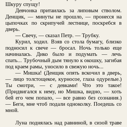
Шкуру спущу!
Девчонка притаилась за липовым стволом.
Денщик, — минуты не прошло, — пронесся на
цыпочках по скрипучей лестнице, поскребся в
дверь.
— Свечу, — сказал Петр. — Трубку.
Курил, ходил. Взяв со стола бумагу, близко
подносил к свече — бросал. Ночь только еще
начиналась. Дико было и подумать — лечь
спать... Трубочный дым тянуло к окошку, загибая
под краем рамы, уносило в свежую ночь...
— Мишка! (Денщик опять вскочил в дверь,
— лицо толстощекое, курносое, глаза одурелые.)
Ты смотри, — с девками! Что это такое!
(Придвигался к нему, но Мишка, видно, — хоть
бей его чем попало, — все равно без сознания.)
— Беги, мне чтоб подали одноколку. Поедешь со
мной.
Луна поднялась над равниной, в сизой траве