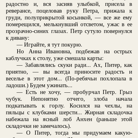
радостно и, вся засияв улыбкой, присела в
реверансе, поцеловав руку Петра, прижала к
груди, полуприкрытой косынкой, — все же ему
померещился, мелькнувший отсветом, ужас в ее
прозрачно-синих глазах. Петр сутуло повернулся
к дивану:
— Играйте, я тут покурю.
Но Анна Ивановна, подбежав на острых
каблучках к столу, уже смешала карты:
— Забавлялись скуки ради... Ах, Питер, как
приятно, — вы всегда приносите радость и
веселье в этот дом... (По-ребячьи похлопала в
ладоши.) Будем ужинать...
— Есть не хочу, — пробурчал Петр. Грыз
чубук. Непонятно отчего, злоба начала
подкатывать к горлу. Косился на чехлы, на
пяльцы с клубками шерсти... Жирная складочка
набежала на ясный лоб Анхен (раньше этой
складочки не замечалось).
— О Питер, тогда мы придумаем какую-