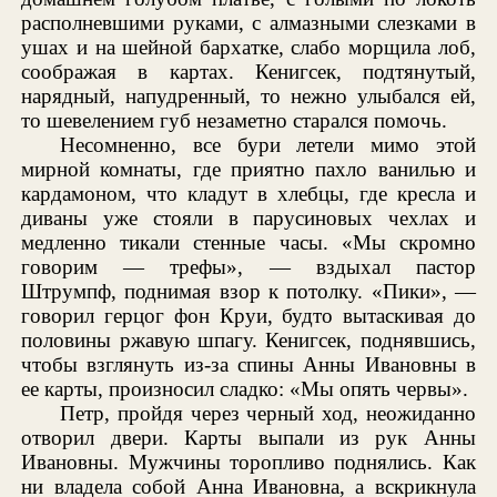
располневшими руками, с алмазными слезками в
ушах и на шейной бархатке, слабо морщила лоб,
соображая в картах. Кенигсек, подтянутый,
нарядный, напудренный, то нежно улыбался ей,
то шевелением губ незаметно старался помочь.
Несомненно, все бури летели мимо этой
мирной комнаты, где приятно пахло ванилью и
кардамоном, что кладут в хлебцы, где кресла и
диваны уже стояли в парусиновых чехлах и
медленно тикали стенные часы. «Мы скромно
говорим — трефы», — вздыхал пастор
Штрумпф, поднимая взор к потолку. «Пики», —
говорил герцог фон Круи, будто вытаскивая до
половины ржавую шпагу. Кенигсек, поднявшись,
чтобы взглянуть из-за спины Анны Ивановны в
ее карты, произносил сладко: «Мы опять червы».
Петр, пройдя через черный ход, неожиданно
отворил двери. Карты выпали из рук Анны
Ивановны. Мужчины торопливо поднялись. Как
ни владела собой Анна Ивановна, а вскрикнула