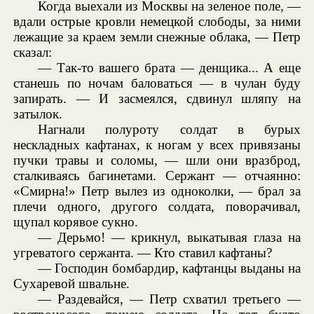
Когда выехали из Москвы на зеленое поле, —
вдали острые кровли немецкой слободы, за ними
лежащие за краем земли снежные облака, — Петр
сказал:
— Так-то вашего брата — денщика... А еще
станешь по ночам баловаться — в чулан буду
запирать. — И засмеялся, сдвинул шляпу на
затылок.
Нагнали полуроту солдат в бурых
нескладных кафтанах, к ногам у всех привязаны
пучки травы и соломы, — шли они вразброд,
сталкиваясь багинетами. Сержант — отчаянно:
«Смирна!» Петр вылез из одноколки, — брал за
плечи одного, другого солдата, поворачивал,
щупал корявое сукно.
— Дерьмо! — крикнул, выкатывая глаза на
угреватого сержанта. — Кто ставил кафтаны?
— Господин бомбардир, кафтанцы выданы на
Сухаревой швальне.
— Раздевайся, — Петр схватил третьего —