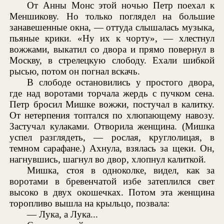
От Анны Монс этой ночью Петр поехал к
Меншикову. Но только поглядел на большие
занавешенные окна, — оттуда слышалась музыка,
пьяные крики. «Ну их к чорту», — хлестнул
вожжами, выкатил со двора и прямо повернул в
Москву, в стрелецкую слободу. Ехали шибкой
рысью, потом он погнал вскачь.
В слободе остановились у простого двора,
где над воротами торчала жердь с пучком сена.
Петр бросил Мишке вожжи, постучал в калитку.
От нетерпения топтался по хлюпающему навозу.
Застучал кулаками. Отворила женщина. (Мишка
успел разглядеть, — рослая, круглолицая, в
темном сарафане.) Ахнула, взялась за щеки. Он,
нагнувшись, шагнул во двор, хлопнул калиткой.
Мишка, стоя в одноколке, видел, как за
воротами в бревенчатой избе затеплился свет
высоко в двух окошечках. Потом эта женщина
торопливо вышла на крыльцо, позвала:
— Лука, а Лука...