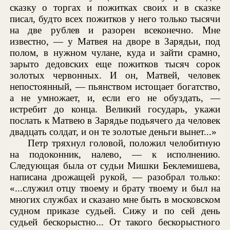
сказку о торгах и пожитках своих и в сказке
писал, будто всех пожитков у него только тысячи
на две рублев и разорен всеконечно. Мне
известно, — у Матвея на дворе в Зарядьи, под
полом, в нужном чулане, куда и зайти срамно,
зарыто дедовских еще пожитков тысяч сорок
золотых червонных. И он, Матвей, человек
непостоянный, — пьянством истощает богатство,
а не умножает, и, если его не обуздать, —
истребит до конца. Великий государь, укажи
послать к Матвею в Зарядье подьячего да человек
двадцать солдат, и он те золотые деньги вынет...»
Петр тряхнул головой, положил челобитную
на подоконник, налево, — к исполнению.
Следующая была от судьи Мишки Беклемишева,
написана дрожащей рукой, — разобрал только:
«...служил отцу твоему и брату твоему и был на
многих службах и сказано мне быть в московском
судном приказе судьей. Сижу и по сей день
судьей бескорыстно... От такого бескорыстного