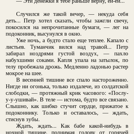
— Эти денежки я тебе раньше верну, ей-ей...
Случился же такой вечер, — некуда себя
деть... Петр хотел сказать, чтобы зажгли свечу,
покосился на непрочитанные бумаги, — лег на
подоконник, высунулся в окно.
Уже ночь, а будто стало еще теплее. Капало с
листьев. Туманчик вился над травой... Петр
забирал ноздрями густой воздух, — пахло
набухшими соками. Капля упала на затылок, по
телу пробежала дрожь. Медленно ладонью растер
мокрое на шее.
В весенней тишине все спало настороженно.
Нигде ни огонька, только издалече, из солдатской
слободки, — протяжный крик часового: «Послу-
у-у-ушивай». В теле — истома, будто все связано.
Слышно, как шибко стучит сердце, прижатое к
подоконнику. Только и оставалось, — ждать,
стиснув зубы.
Ждать, ждать... Как бабе какой-нибудь в
ночной тишине, поднимая голову от горячей