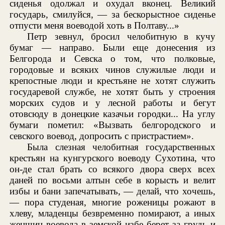
сиденья одолжал и охудал вконец. Великий
государь, смилуйся, — за бескорыстное сиденье
отпусти меня воеводой хоть в Полтаву...»
Петр зевнул, бросил челобитную в кучу
бумаг — направо. Были еще донесения из
Белгорода и Севска о том, что полковые,
городовые и всяких чинов служилые люди и
крепостные люди и крестьяне не хотят служить
государевой службе, не хотят быть у строения
морских судов и у лесной работы и бегут
отовсюду в донецкие казачьи городки... На углу
бумаги пометил: «Вызвать белгородского и
севского воевод, допросить с пристрастием».
Была слезная челобитная государственных
крестьян на кунгурского воеводу Сухотина, что
он-де стал брать со всякого двора сверх всех
даней по восьми алтын себе в корысть и велит
избы и бани запечатывать, — делай, что хочешь,
— пора студеная, многие роженицы рожают в
хлеву, младенцы безвременно помирают, а иных
женщин воевода в земской избе берет за грудь и