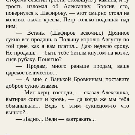
трость изломал об Алексашку. Бросив его,
повернулся к Шафирову, — этот смирно стоял на
коленях около кресла, Петр только подышал над
ним.
— Встань. (Шафиров вскочил.) Дрянное
сукно все продашь в Польшу королю Августу по
той цене, как я вам платил... Даю неделю сроку.
Не продашь — быть тебе битым кнутом на козле,
сняв рубаху. Понятно?
— Продам, много раньше продам, ваше
царское величество...
— А мне с Ванькой Бровкиным поставите
доброе сукно взамен.
— Мин херц, господи, — сказал Алексашка,
вытирая сопли и кровь, — да когда же мы тебя
обманывали... Ведь с этим сукнецом-то что
вышло?..
— Ладно... Вели — завтракать...