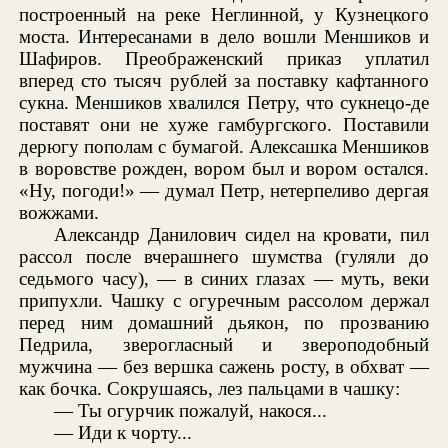
построенный на реке Неглинной, у Кузнецкого
моста. Интересанами в дело вошли Меншиков и
Шафиров. Преображенский приказ уплатил
вперед сто тысяч рублей за поставку кафтанного
сукна. Меншиков хвалился Петру, что сукнецо-де
поставят они не хуже гамбургского. Поставили
дерюгу пополам с бумагой. Алексашка Меншиков
в воровстве рожден, вором был и вором остался.
«Ну, погоди!» — думал Петр, нетерпеливо дергая
вожжами.
Александр Данилович сидел на кровати, пил
рассол после вчерашнего шумства (гуляли до
седьмого часу), — в синих глазах — муть, веки
припухли. Чашку с огуречным рассолом держал
перед ним домашний дьякон, по прозванию
Педрила, зверогласный и звероподобный
мужчина — без вершка сажень росту, в обхват —
как бочка. Сокрушаясь, лез пальцами в чашку:
— Ты огурчик пожалуй, накося...
— Иди к чорту...