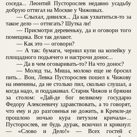
соседа... Леонтий Пусторослев недавно усадьбу
добрую оттягал на Москве у Чижовых.
— Слыхал, дивился... Да как ухватиться-то за
такое дело — оттягать? Шутка ли!
— Присмотри деревеньку, да и оговори того
помещика. Все так делают.
— Как это — оговори?
— А так: бумаги, чернил купи на копейку у
площадного подьячего и настрочи донос...
— Да в чем оговаривать-то? На что донос?
— Молод ты, Миша, молоко еще не бросил
пить... Вон, Левка Пусторослев пошел к Чижову
на именины, да не столько пил, сколько слушал, а
когда надо, и поддакивал. Старик Чижов и брякни
за столом: «Дай-де бог великому государю
Федору Алексеевичу здравствовать, а то говорят,
что ему и до разговенья не дожить, в Кремле-де
прошлою ночью кура петухом кричала»...
Пусторослев, не будь дурак, вскочил и крикнул:
— «Слово и Дело!» — Всех гостей с