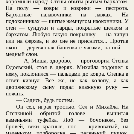
хоромный наряд! Стены обиты рытым бархатом.
На полу — ковры и коврики — пестрота.
Бархатные налавочники на лавках. На
подоконниках — шитые жемчугом наоконники. У
стен — сундуки и ларцы, покрытые шелком и
бархатом. Любую такую покрышку — на зипун
или на ферязь, и во сне не приснится... Против
окон — деревянная башенка с часами, на ней —
медный слон.
— А, Миша, здоро́во, — проговорил Степка
Одоевский, стоя в дверях. Михайла подошел к
нему, поклонился — пальцами до ковра. Степка в
ответ кивнул. Все же, не как холопу, а как
дворянскому сыну подал влажную руку —
пожать.
— Садись, будь гостем.
Он сел, играя тростью. Сел и Михайла. На
Степкиной обритой голове — вышитая
каменьями туфейка. Лоб — бочонком, без
бровей, веки красные, нос — кривоватый, на
маленьком подбородке — реденький пушок.