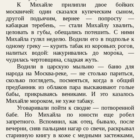
К Михайле прилипли двое бойких
москвичей: один сказался купеческим сыном,
другой подьячим, вернее — попросту —
кабацкая теребень, — стали Михайлу хвалить,
целовать в губы, обещались потешить. С ними
Михайла гулял неделю. Водили его в подполье к
одному греку — курить табак из коровьих рогов,
налитых водой: накуривались до моро̀ка, —
чудилась чертовщина, сладкая жуть.
Водили в царскую мыльню — баню для
народа на Москва-реке, — не столько париться,
сколько поглядеть, посмеяться, когда в общий
предбанник из облаков пара выскакивают голые
бабы, прикрываясь вениками. И это казалось
Михайле мороком, не хуже табаку.
Уговаривали пойти к сводне — потворенной
бабе. Но Михайла по юности еще робел
запретного. Вспомнил, как отец, бывало, после
вечерни, сняв пальцами нагар со свечи, раскрывал
старинную книгу в коже с медными застежками,