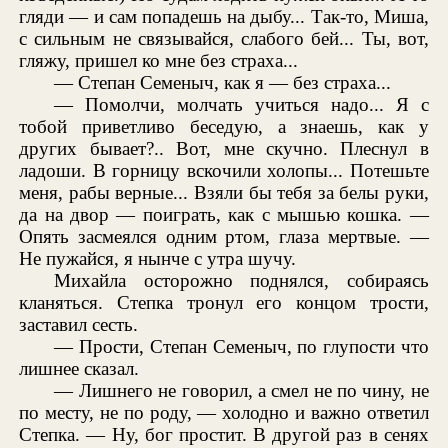
гляди — и сам попадешь на дыбу... Так-то, Миша,
с сильным не связывайся, слабого бей... Ты, вот,
гляжу, пришел ко мне без страха...
— Степан Семеныч, как я — без страха...
— Помолчи, молчать учиться надо... Я с
тобой приветливо беседую, а знаешь, как у
других бывает?.. Вот, мне скучно. Плеснул в
ладоши. В горницу вскочили холопы... Потешьте
меня, рабы верные... Взяли бы тебя за белы руки,
да на двор — поиграть, как с мышью кошка. —
Опять засмеялся одним ртом, глаза мертвые. —
Не пужайся, я нынче с утра шучу.
Михайла осторожно поднялся, собираясь
кланяться. Степка тронул его концом трости,
заставил сесть.
— Прости, Степан Семеныч, по глупости что
лишнее сказал.
— Лишнего не говорил, а смел не по чину, не
по месту, не по роду, — холодно и важно ответил
Степка. — Ну, бог простит. В другой раз в сенях