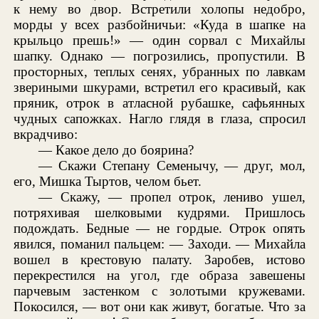
к нему во двор. Встретили холопы недобро,
морды у всех разбойничьи: «Куда в шапке на
крыльцо прешь!» — один сорвал с Михайлы
шапку. Однако — погрозились, пропустили. В
просторных, теплых сенях, убранных по лавкам
звериными шкурами, встретил его красивый, как
пряник, отрок в атласной рубашке, сафьянных
чудных сапожках. Нагло глядя в глаза, спросил
вкрадчиво:
— Какое дело до боярина?
— Скажи Степану Семенычу, — друг, мол,
его, Мишка Тыртов, челом бьет.
— Скажу, — пропел отрок, лениво ушел,
потряхивая шелковыми кудрями. Пришлось
подождать. Бедные — не гордые. Отрок опять
явился, поманил пальцем: — Заходи. — Михайла
вошел в крестовую палату. Заробев, истово
перекрестился на угол, где образа завешены
парчевым застенком с золотыми кружевами.
Покосился, — вот они как живут, богатые. Что за