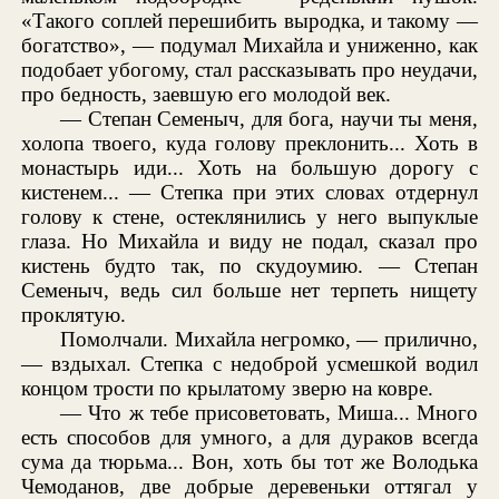
«Такого соплей перешибить выродка, и такому —
богатство», — подумал Михайла и униженно, как
подобает убогому, стал рассказывать про неудачи,
про бедность, заевшую его молодой век.
— Степан Семеныч, для бога, научи ты меня,
холопа твоего, куда голову преклонить... Хоть в
монастырь иди... Хоть на большую дорогу с
кистенем... — Степка при этих словах отдернул
голову к стене, остеклянились у него выпуклые
глаза. Но Михайла и виду не подал, сказал про
кистень будто так, по скудоумию. — Степан
Семеныч, ведь сил больше нет терпеть нищету
проклятую.
Помолчали. Михайла негромко, — прилично,
— вздыхал. Степка с недоброй усмешкой водил
концом трости по крылатому зверю на ковре.
— Что ж тебе присоветовать, Миша... Много
есть способов для умного, а для дураков всегда
сума да тюрьма... Вон, хоть бы тот же Володька
Чемоданов, две добрые деревеньки оттягал у