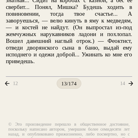
знатная... Сидит на коробах с казной, а бес ее
свербит... Понял, Мишка? Будешь ходить в
повиновении, тогда твое счастье... А
заворуешься, — велю кинуть в яму к медведям,
— и костей не найдут. (Он выпростал из-под
жемчужных нарукавников ладони и похлопал.
Вошел давешний наглый отрок.) — Феоктист,
отведи дворянского сына в баню, выдай ему
исподнего и одежи доброй... Ужинать ко мне его
приведешь.
12
14
13/174
© Это произведение перешло в общественное достояние,
поскольку написано автором, умершим более семидесяти лет
назад, и опубликовано прижизненно, либо посмертно, но с