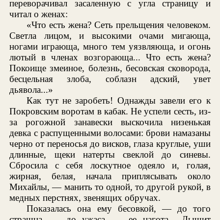
переворачивал засаленную с угла страницу и
читал о женах:
«Что есть жена? Сеть прельщения человеком.
Светла лицом, и высокими очами мигающа,
ногами играюща, много тем уязвляюща, и огонь
лютый в членах возгорающа... Что есть жена?
Покоище змеиное, болезнь, бесовская сковорода,
бесцельная злоба, соблазн адский, увет
дьявола...»
Как тут не заробеть! Однажды завели его к
Покровским воротам в кабак. Не успели сесть, из-
за рогожной занавески выскочила низенькая
девка с распущенными волосами: брови намазаны
черно от переносья до висков, глаза круглые, уши
длинные, щеки натерты свеклой до синевы.
Сбросила с себя лоскутное одеяло и, голая,
жирная, белая, начала приплясывать около
Михайлы, — манить то одной, то другой рукой, в
медных перстнях, звенящих обручах.
Показалась она ему бесовкой, — до того
страшна, — до ужаса, — ее нагота... Дышит