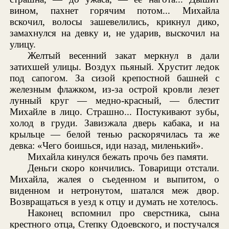
вином, пахнет горячим потом... Михайла
вскочил, волосы зашевелились, крикнул дико,
замахнулся на девку и, не ударив, выскочил на
улицу.
Желтый весенний закат меркнул в дали
затихшей улицы. Воздух пьяный. Хрустит ледок
под сапогом. За сизой крепостной башней с
железным флажком, из-за острой кровли лезет
лунный круг — медно-красный, — блестит
Михайле в лицо. Страшно... Постукивают зубы,
холод в груди. Завизжала дверь кабака, и на
крыльце — белой тенью раскорячилась та же
девка: «Чего боишься, иди назад, миленький».
Михайла кинулся бежать прочь без памяти.
Деньги скоро кончились. Товарищи отстали.
Михайла, жалея о съеденном и выпитом, о
виденном и нетронутом, шатался меж двор.
Возвращаться в уезд к отцу и думать не хотелось.
Наконец вспомнил про сверстника, сына
крестного отца, Степку Одоевского, и постучался