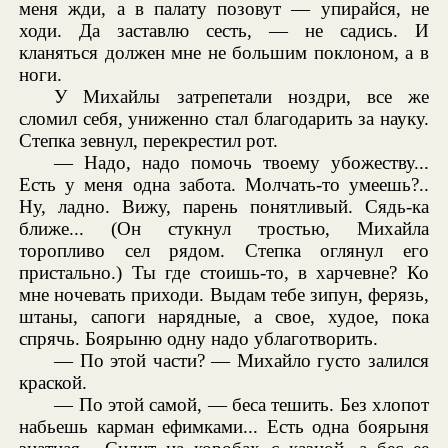
меня жди, а в палату позовут — упирайся, не
ходи. Да заставлю сесть, — не садись. И
кланяться должен мне не большим поклоном, а в
ноги.
У Михайлы затрепетали ноздри, все же
сломил себя, униженно стал благодарить за науку.
Степка зевнул, перекрестил рот.
— Надо, надо помочь твоему убожеству...
Есть у меня одна забота. Молчать-то умеешь?..
Ну, ладно. Вижу, парень понятливый. Сядь-ка
ближе... (Он стукнул тростью, Михайла
торопливо сел рядом. Степка оглянул его
пристально.) Ты где стоишь-то, в харчевне? Ко
мне ночевать приходи. Выдам тебе зипун, ферязь,
штаны, сапоги нарядные, а свое, худое, пока
спрячь. Боярыню одну надо ублаготворить.
— По этой части? — Михайло густо залился
краской.
— По этой самой, — беса тешить. Без хлопот
набьешь карман ефимками... Есть одна боярыня