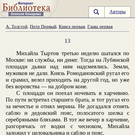
Авторы
А. Толстой
.
Петр Первый
.
Книга первая
.
Глава первая
13
Михайла Тыртов третью неделю шатался по
Москве: ни службы, ни денег. Тогда на Лубянской
площади дьяки над ним надсмеялись. Земли,
мужиков не дали. Князь Ромодановский ругал его
и срамил, велел приходить на другой год, но уже
без воровства — на добром коне.
С площади он поехал ночевать в харчевню.
По пути встретил старшего брата, и тот ругал его
за нечестье и отнял мерина. Не догадался отнять
саблю и дедовский пояс, полосатого шелка с
серебряными бляхами. В тот же вечер в харчевне,
разгорячась от водки с чесноком, Михайла
заложил у целовальника и саблю и пояс.