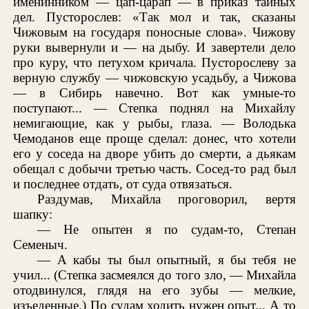
именинником — цап-царап — в приказ тайных
дел. Пусторослев: «Так мол и так, сказаны
Чижовым на государя поносные слова». Чижову
руки вывернули и — на дыбу. И завертели дело
про куру, что петухом кричала. Пусторослеву за
верную службу — чижовскую усадьбу, а Чижова
— в Сибирь навечно. Вот как умные-то
поступают... — Степка поднял на Михайлу
немигающие, как у рыбы, глаза. — Володька
Чемоданов еще проще сделал: донес, что хотели
его у соседа на дворе убить до смерти, а дьякам
обещал с добычи третью часть. Сосед-то рад был
и последнее отдать, от суда отвязаться.
Раздумав, Михайла проговорил, вертя
шапку:
— Не опытен я по судам-то, Степан
Семеныч.
— А кабы ты был опытный, я бы тебя не
учил... (Степка засмеялся до того зло, — Михайла
отодвинулся, глядя на его зубы — мелкие,
изъеденные.) По судам ходить нужен опыт... А то