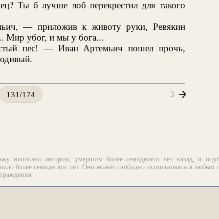
пец? Ты б лучше лоб перекрестил для такого
ич, — приложив к животу руки, Ревякин
 Мир убог, и мы у бога...
истый пес! — Иван Артемьич пошел прочь,
родивый.
3
131/174
ьку написано автором, умершим более семидесяти лет назад, и опу
шло более семидесяти лет. Оно может свободно использоваться любым 
аграждения.