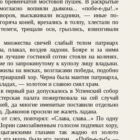
о бревенчатой мостовой пушек. В раскрытые
гласно вопияли дьякона... «побе-е-ды!..»
дворов, выскакивали всадники, — иные по-
оряча коней, врезались в толпу, хлестали по
телеги, трещали оси, грызлись, взвизгивали
 множества свечей слабый телом патриарх
, плакал, воздев ладони. Бояре и за ними
 лучшие гостиной сотни стояли на коленях.
щие по запрокинутому к куполу лицу владыки.
 жилы на висках, возгласами победы, подобно
атриарший хор. Черна была мантия патриарха,
кладах, — золотом и славою сиял храм.
 в первый раз допускалось в Успенский собор
ерская палата пожертвовала на сей случай
чей, да многие именитые поставили отдельно
уд. Дьяконов просили не жалеть ладана.
т слез, повторял: «Слава, слава...» По одну
Шорин самозабвенным голосом подпевал хору,
цыганскими глазами так жадно ел золото
ся эта мощь была его делом... «Побе-е-ды!» —