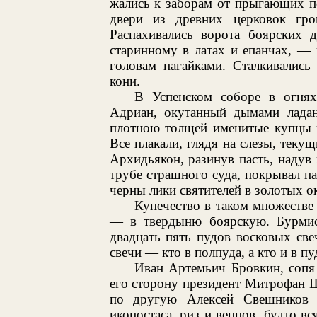
жались к заборам от прыгающих п
двери из древних церковок громо
Распахивались ворота боярских 
старинному в латах и епанчах, — г
головам нагайками. Сталкивались 
кони.
В Успенском соборе в огнях
Адриан, окутанный дымами ладана
плотною толщей именитые купцы и
Все плакали, глядя на слезы, теку
Архидьякон, разинув пасть, надув
трубе страшного суда, покрывал п
черны лики святителей в золотых о
Купечество в таком множестве
— в твердыню боярскую. Бурмист
двадцать пять пудов восковых све
свечи — кто в полпуда, а кто и в п
Иван Артемьич Бровкин, сопя о
его сторону президент Митрофан 
по другую Алексей Свешников 
иконостаса, риз и венцов, будто в