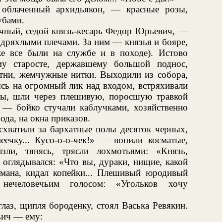
 облаченный архидьякон, — красные розы,
убами.
чный, седой князь-кесарь Федор Юрьевич, —
я дряхлыми плечами. За ним — князья и бояре,
е все были на службе и в походе). Истово
му старосте, державшему большой поднос,
стни, жемчужные нитки. Выходили из собора,
ясь на огромный лик над входом, встряхивали
пы, шли через плешивую, поросшую травкой
 — бойко стучали каблучками, хозяйственно
ода, на окна приказов.
схватили за бархатные полы десяток черных,
пеечку... Кусо-о-о-чек!» — вопили косматые,
лзли, тянясь, трясли лохмотьями: «Князь,
 оглядывался: «Что вы, дураки, нищие, какой
рмана, кидал копейки... Плешивый юродивый
 нечеловечьим голосом: «Угольков хочу
лаз, щипля бороденку, стоял Васька Ревякин.
ьич — ему: