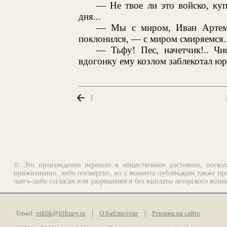
— Не твое ли это войско, ку
дня...
— Мы с миром, Иван Артемь
поклонился, — с миром смиряемся...
— Тьфу! Пес, начетчик!.. Ч
вдогонку ему козлом заблекотал ю
1
© Это произведение перешло в общественное достояние, поскол
прижизненно, либо посмертно, но с момента публикации также про
чьего-либо согласия или разрешения и без выплаты авторского возн
Email:
otklik@ilibrary.ru
О библиотеке
Реклама на сайте