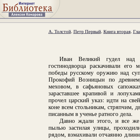
А. Толстой
.
Петр Первый
.
Книга вторая
.
Гла
Иван Великий гудел над 
гостинодворца раскачивали его 
победы русскому оружию над суп
Прокофий Возницын по древнем
меховом, в сафьяновых сапожк
зараставшее крапивой и лопухам
прочел царский указ: идти на св
коне всем стольникам, стряпчим, 
писанным в ученье ратного дела.
Давно ждали этого, и все же
пылью застилая улицы, проходил
рядом, взмахивали отчаянно длин