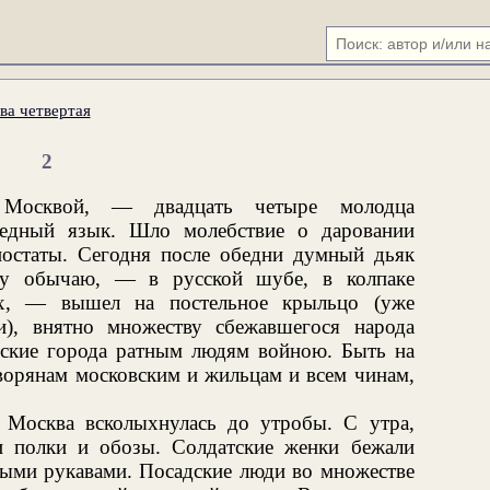
ва четвертая
2
Москвой, — двадцать четыре молодца
медный язык. Шло молебствие о даровании
остаты. Сегодня после обедни думный дьяк
у обычаю, — в русской шубе, в колпаке
ах, — вышел на постельное крыльцо (уже
и), внятно множеству сбежавшегося народа
ейские города ратным людям войною. Быть на
дворянам московским и жильцам и всем чинам,
 Москва всколыхнулась до утробы. С утра,
и полки и обозы. Солдатские женки бежали
ными рукавами. Посадские люди во множестве