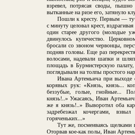
взревел, потрясая своды, пышно
вытканные на ризе его, затянуло кл
Пошли к кресту. Первым — ту
с минуту целовал крест, вздрагива
один старее другого (молодые уж
двинулось купечество. Церковно
бросали со звоном червонцы, пер
подняв головы. Еще раз перекрест
волосами, надевали шапки и шля
площадь в Бурмистерскую палату,
поглядывали на толпы простого нар
Ивана Артемьича при выходе 
корявых рук: «Князь, князь... ко
беззубые, голые, гнойные... По
князь!..» Ужасаясь, Иван Артемьич
же я князь!..» Выворотил оба ка
задребезжал кочергами, взвыл
горяченьких...»
Тут же, посмеиваясь щелками г
Оторвав кое-как полы, Иван Артем