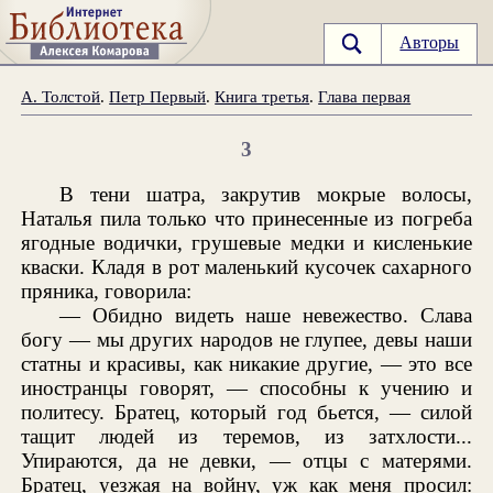
Авторы
А. Толстой
.
Петр Первый
.
Книга третья
.
Глава первая
3
В тени шатра, закрутив мокрые волосы,
Наталья пила только что принесенные из погреба
ягодные водички, грушевые медки и кисленькие
кваски. Кладя в рот маленький кусочек сахарного
пряника, говорила:
— Обидно видеть наше невежество. Слава
богу — мы других народов не глупее, девы наши
статны и красивы, как никакие другие, — это все
иностранцы говорят, — способны к учению и
политесу. Братец, который год бьется, — силой
тащит людей из теремов, из затхлости...
Упираются, да не девки, — отцы с матерями.
Братец, уезжая на войну, уж как меня просил: