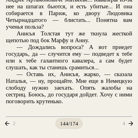
нее на шпагах бьются, и есть убитые... И она
собирается в Париж, ко двору Людовика
Четырнадцатого — блистать... Понятна вам
ученья польза?
Анисья Толстая тут же ткнула жесткой
щепотью под бок Марфу и Анну.
— Дождались вопроса? А вот приедет
государь, да — случится ему — подведет к тебе
или к тебе галантного кавалера, а сам будет
слушать, как ты станешь срамиться...
— Оставь их, Анисья, жарко, — сказала
Наталья, — ну, прощайте. Мне еще в Немецкую
слободу нужно заехать. Опять жалобы на
сестриц. Боюсь, до государя дойдет. Хочу с ними
поговорить крутенько.
2
4
144/174