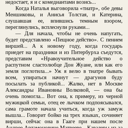
недостает, я и с комедиантами возись...
Когда Наталья выговорила «тиатр», обе девы
Меншиковы, и Анисья Толстая, и Катерина,
слушавшая ее, впившись темным взором,
переглянулись, всплеснули руками...
— Для начала, чтобы не очень напугать,
будет представлено «Пещное действо». С пением
виршей... А к новому году, когда государь
приедет на праздники и из Питербурха съедутся,
представим «Нравоучительное действо о
распутном сластолюбце Дон Жуане, или как его
земля поглотила...» Уж я велю в тиатре бывать
всем, упираться начнут — драгунов буду
посылать за публикой... Жалко, нет в Москве
Александры Ивановны Волковой, — она бы
очень помогла... Вот она, к примеру, из черной
мужицкой семьи, отец ее лычком подпоясывался,
сама грамоте начала учиться, когда уж замуж
вышла... Говорит бойко на трех языках, сочиняет
вирши, сейчас она в Гааге при нашем после
Андрее Артамоновиче Матвееве... Кавалеры из-за