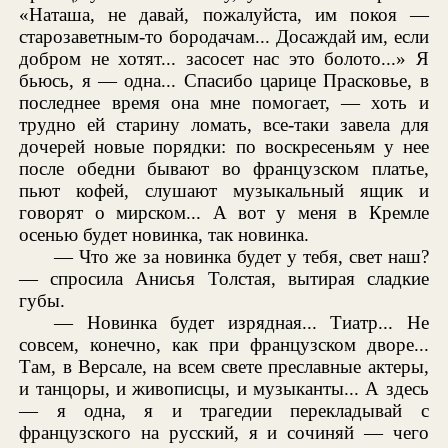
«Наташа, не давай, пожалуйста, им покоя —
старозаветным-то бородачам... Досаждай им, если
добром не хотят... засосет нас это болото...» Я
бьюсь, я — одна... Спасибо царице Прасковье, в
последнее время она мне помогает, — хоть и
трудно ей старину ломать, все-таки завела для
дочерей новые порядки: по воскресеньям у нее
после обедни бывают во французском платье,
пьют кофей, слушают музыкальный ящик и
говорят о мирском... А вот у меня в Кремле
осенью будет новинка, так новинка.
— Что же за новинка будет у тебя, свет наш?
— спросила Анисья Толстая, вытирая сладкие
губы.
— Новинка будет изрядная... Тиатр... Не
совсем, конечно, как при французском дворе...
Там, в Версале, на всем свете преславные актеры,
и танцоры, и живописцы, и музыканты... А здесь
— я одна, я и трагедии перекладывай с
французского на русский, я и сочиняй — чего