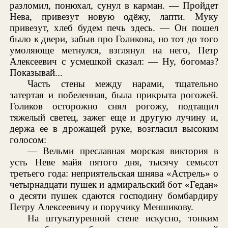
разломил, понюхал, сунул в карман. — Пройдет
Нева, привезут новую одёжу, лапти. Муку
привезут, хлеб будем печь здесь. — Он пошел
было к двери, забыв про Голикова, но тот до того
умоляюще метнулся, взглянул на него, Петр
Алексеевич с усмешкой сказал: — Ну, богомаз?
Показывай...
Часть стены между нарами, тщательно
затертая и побеленная, была прикрыта рогожей.
Голиков осторожно снял рогожу, подтащил
тяжелый светец, зажег еще и другую лучину и,
держа ее в дрожащей руке, возгласил высоким
голосом:
— Вельми преславная морская виктория в
усть Неве майя пятого дня, тысячу семьсот
третьего года: неприятельская шнява «Астрель» о
четырнадцати пушек и адмиральский бот «Гедан»
о десяти пушек сдаются господину бомбардиру
Петру Алексеевичу и поручику Меншикову.
На штукатуренной стене искусно, тонким