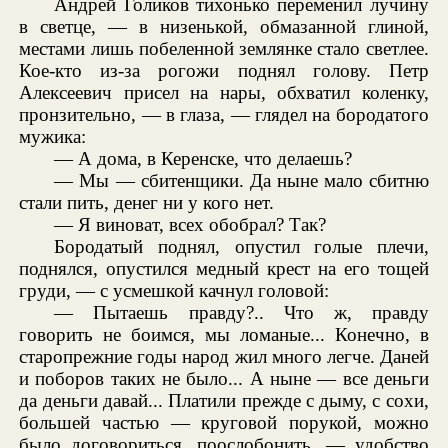
Андрей Голиков тихонько переменил лучину
в светце, — в низенькой, обмазанной глиной,
местами лишь побеленной землянке стало светлее.
Кое-кто из-за рогожи поднял голову. Петр
Алексеевич присел на нары, обхватил коленку,
пронзительно, — в глаза, — глядел на бородатого
мужика:
— А дома, в Керенске, что делаешь?
— Мы — сбитенщики. Да ныне мало сбитню
стали пить, денег ни у кого нет.
— Я виноват, всех обобрал? Так?
Бородатый поднял, опустил голые плечи,
поднялся, опустился медный крест на его тощей
груди, — с усмешкой качнул головой:
— Пытаешь правду?.. Что ж, правду
говорить не боимся, мы ломаные... Конечно, в
старопрежние годы народ жил много легче. Даней
и поборов таких не было... А ныне — все деньги
да деньги давай... Платили прежде с дыму, с сохи,
большей частью — круговой порукой, можно
было договориться, поослобонить, — удобство