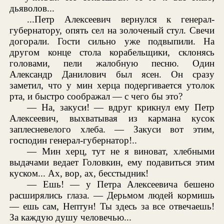
дьяволов...
...Петр Алексеевич вернулся к генерал-
губернатору, опять сел на золоченый стул. Свечи
догорали. Гости сильно уже подвыпили. На
другом конце стола корабельщики, склонясь
головами, пели жалобную песню. Один
Александр Данилович был ясен. Он сразу
заметил, что у мин херца подергивается утолок
рта, и быстро соображал — с чего бы это?
— На, закуси! — вдруг крикнул ему Петр
Алексеевич, выхватывая из кармана кусок
заплесневелого хлеба. — Закуси вот этим,
господин генерал-губернатор!..
— Мин херц, тут не я виноват, хлебными
выдачами ведает Головкин, ему подавиться этим
куском... Ах, вор, ах, бесстыдник!
— Ешь! — у Петра Алексеевича бешено
расширялись глаза. — Дерьмом людей кормишь
— ешь сам, Нептун! Ты здесь за все отвечаешь!
За каждую душу человечью...