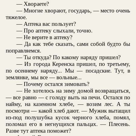
— Хвораете?
— Многие хворают, государь, — место очень
тяжелое.
— Аптека вас пользует?
— Про аптеку слыхали, точно.
— Не верите в аптеку?
— Да как тебе сказать, сами собой будто бы
поправляемся.
— Ты откуда? По какому наряду пришел?
— Из города Керенска пришел, по третьему,
по осеннему наряду... Мы — посадские. Тут, в
землянке, мы все — вольные...
— Почему остался зимовать?
— Не хотелось на зиму домой возвращаться,
— все равно — с голоду выть на печи. Остался по
найму, на казенном хлебе, — возим лес. А ты
посмотри — какой хлеб дают. — Мужик вытащил
из-под полушубка кусок черного хлеба, помял,
поломал его в негнущихся пальцах. — Плесень.
Разве тут аптека поможет?