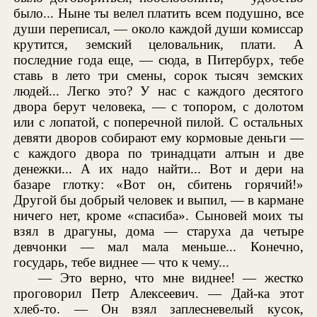
было... Ныне ты велел платить всем подушно, все
души переписал, — около каждой души комиссар
крутится, земский целовальник, плати. А
последние года еще, — сюда, в Питербурх, тебе
ставь в лето три смены, сорок тысяч земских
людей... Легко это? У нас с каждого десятого
двора берут человека, — с топором, с долотом
или с лопатой, с поперечной пилой. С остальных
девяти дворов собирают ему кормовые деньги —
с каждого двора по тринадцати алтын и две
денежки... А их надо найти... Вот и дери на
базаре глотку: «Вот он, сбитень горячий!»
Другой бы добрый человек и выпил, — в кармане
ничего нет, кроме «спасиба». Сыновей моих ты
взял в драгуны, дома — старуха да четыре
девчонки — мал мала меньше... Конечно,
государь, тебе виднее — что к чему...
— Это верно, что мне виднее! — жестко
проговорил Петр Алексеевич. — Дай-ка этот
хлеб-то. — Он взял заплесневелый кусок,