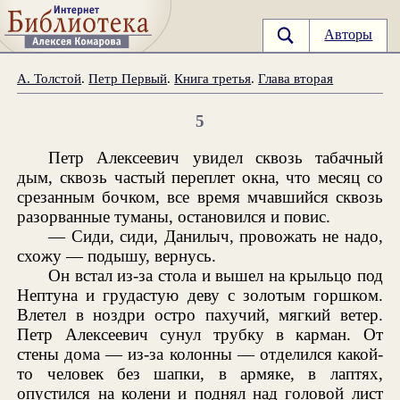
Авторы
А. Толстой
.
Петр Первый
.
Книга третья
.
Глава вторая
5
Петр Алексеевич увидел сквозь табачный
дым, сквозь частый переплет окна, что месяц со
срезанным бочком, все время мчавшийся сквозь
разорванные туманы, остановился и повис.
— Сиди, сиди, Данилыч, провожать не надо,
схожу — подышу, вернусь.
Он встал из-за стола и вышел на крыльцо под
Нептуна и грудастую деву с золотым горшком.
Влетел в ноздри остро пахучий, мягкий ветер.
Петр Алексеевич сунул трубку в карман. От
стены дома — из-за колонны — отделился какой-
то человек без шапки, в армяке, в лаптях,
опустился на колени и поднял над головой лист