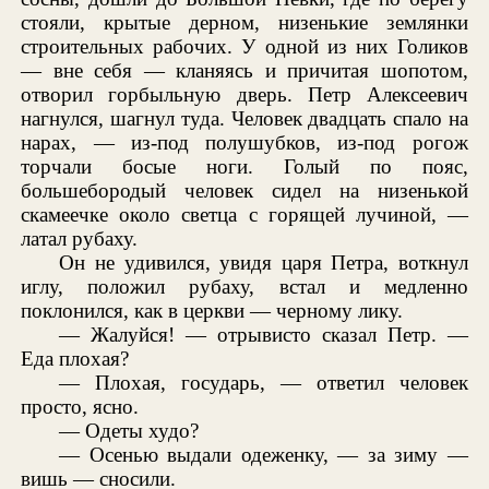
стояли, крытые дерном, низенькие землянки
строительных рабочих. У одной из них Голиков
— вне себя — кланяясь и причитая шопотом,
отворил горбыльную дверь. Петр Алексеевич
нагнулся, шагнул туда. Человек двадцать спало на
нарах, — из-под полушубков, из-под рогож
торчали босые ноги. Голый по пояс,
большебородый человек сидел на низенькой
скамеечке около светца с горящей лучиной, —
латал рубаху.
Он не удивился, увидя царя Петра, воткнул
иглу, положил рубаху, встал и медленно
поклонился, как в церкви — черному лику.
— Жалуйся! — отрывисто сказал Петр. —
Еда плохая?
— Плохая, государь, — ответил человек
просто, ясно.
— Одеты худо?
— Осенью выдали одеженку, — за зиму —
вишь — сносили.