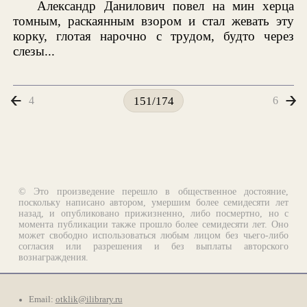
Александр Данилович повел на мин херца
томным, раскаянным взором и стал жевать эту
корку, глотая нарочно с трудом, будто через
слезы...
4
6
151/174
© Это произведение перешло в общественное достояние,
поскольку написано автором, умершим более семидесяти лет
назад, и опубликовано прижизненно, либо посмертно, но с
момента публикации также прошло более семидесяти лет. Оно
может свободно использоваться любым лицом без чьего-либо
согласия или разрешения и без выплаты авторского
вознаграждения.
Email:
otklik@ilibrary.ru