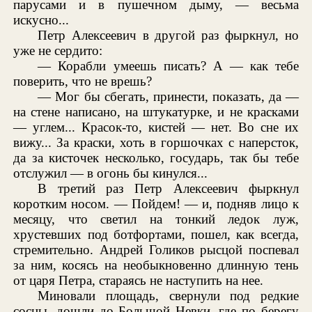
парусами и в пушечном дыму, — весьма
искусно...
Петр Алексеевич в другой раз фыркнул, но
уже не сердито:
— Корабли умеешь писать? А — как тебе
поверить, что не врешь?
— Мог бы сбегать, принести, показать, да —
на стене написано, на штукатурке, и не красками
— углем... Красок-то, кистей — нет. Во сне их
вижу... За краски, хоть в горшочках с наперсток,
да за кисточек несколько, государь, так бы тебе
отслужил — в огонь бы кинулся...
В третий раз Петр Алексеевич фыркнул
коротким носом. — Пойдем! — и, подняв лицо к
месяцу, что светил на тонкий ледок луж,
хрустевших под ботфортами, пошел, как всегда,
стремительно. Андрей Голиков рысцой поспевал
за ним, косясь на необыкновенно длинную тень
от царя Петра, стараясь не наступить на нее.
Миновали площадь, свернули под редкие
сосны, дошли до Большой Невки, где по берегу