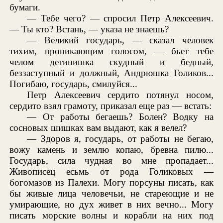
бумаги.
— Тебе чего? — спросил Петр Алексеевич.
— Ты кто? Встань, — указа не знаешь?
— Великий государь, — сказал человек
тихим, проникающим голосом, — бьет тебе
челом детинишка скудный и бедный,
беззаступный и должный, Андрюшка Голиков...
Погибаю, государь, смилуйся...
Петр Алексеевич сердито потянул носом,
сердито взял грамоту, приказал еще раз — встать:
— От работы бегаешь? Болен? Водку на
сосновых шишках вам выдают, как я велел?
— Здоров я, государь, от работы не бегаю,
вожу камень и землю копаю, бревна пилю...
Государь, сила чудная во мне пропадает...
Живописец есьмь от рода Голиковых —
богомазов из Палехи. Могу порсуны писать, как
бы живые лица человечьи, не стареющие и не
умирающие, но дух живет в них вечно... Могу
писать морские волны и корабли на них под