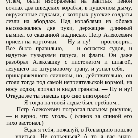
углем, были изображены на завитых пеной
волнах два шведских корабля, в пушечном дыму,
окруженные лодками, с которых русские солдаты
лезли на абордаж. Над кораблями из облака
высовывались две руки, держащие длинный
вымпел со сказанной надписью. Петр Алексеевич
присел на корточки. — Ну и ну! — проговорил.
Все было правильно, — и оснастка судов, и
надутые пузырями паруса, и флаги. Он даже
разобрал Алексашку с пистолетом и шпагой,
лезущего по штурмовому трапу, и узнал себя, —
принаряженного слишком, но, действительно, он
стоял тогда под самой неприятельской кормой, на
носу лодки, кричал и кидал гранаты. — Ну и ну!
Откуда же ты знаешь про сию викторию?
— Я тогда на твоей лодке был, гребцом...
Петр Алексеевич потрогал пальцем рисунок,
— и верно, что уголь. (Голиков за спиной его
тихо застонал.)
— Эдак я тебя, пожалуй, в Голландию пошлю
— учиться. Не сопьешься? А то я вас знаю,