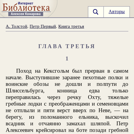
Авторы
А. Толстой
.
Петр Первый
.
Книга третья
ГЛАВА ТРЕТЬЯ
1
Поход на Кексгольм был прерван в самом
начале. Выступившие заранее пехотные полки и
воинские обозы не дошли и полпути до
Шлиссельбурга, конница едва только
переправилась через речку Охту, тяжелые
гребные лодки с преображенцами и семеновцами
не отплыли и пяти верст вверх по Неве, — на
берегу, из поломанного ельника, выскочил
всадник и отчаянно замахал шляпой. Петр
Алексеевич крейсировал на боте позади гребной