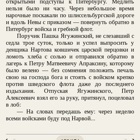
открытыми подступы к Питербургу. Медлить
нельзя было ни часу. Через небольшое время
нарочные поскакали по шлиссельбургской дороге
и вдоль Невы с приказом — повернуть обратно в
Питербург войска и гребной флот.
Поручик Пашка Ягужинский, не слезавший с
седла трое суток, только и успел выпросить у
денщика Нартова ковшичек царской перцовки и
ломоть хлеба с солью и отправился обратно в
лагерь к Петру Матвеевичу Апраксину, которому
было велено — без сомнения положить печаль
свою на господа бога и стоять с войском крепко
против шведского флота даже до последнего
издыхания. Отпуская Ягужинского, Петр
Алексеевич взял его за руку, притянул, поцеловал
в лоб:
— На словах передашь ему: через неделю
всеми войсками буду под Нарвой...