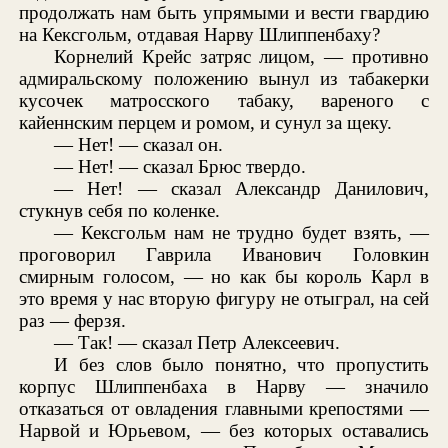
продолжать нам быть упрямыми и вести гвардию
на Кексгольм, отдавая Нарву Шлиппенбаху?
Корнелий Крейс затряс лицом, — противно
адмиральскому положению вынул из табакерки
кусочек матросского табаку, вареного с
кайеннским перцем и ромом, и сунул за щеку.
— Нет! — сказал он.
— Нет! — сказал Брюс твердо.
— Нет! — сказал Александр Данилович,
стукнув себя по коленке.
— Кексгольм нам не трудно будет взять, —
проговорил Гаврила Иванович Головкин
смирным голосом, — но как бы король Карл в
это время у нас вторую фигуру не отыграл, на сей
раз — ферзя.
— Так! — сказал Петр Алексеевич.
И без слов было понятно, что пропустить
корпус Шлиппенбаха в Нарву — значило
отказаться от овладения главными крепостями —
Нарвой и Юрьевом, — без которых оставались