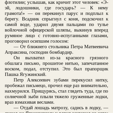
флотилии; услышав, как кричит этот человек: «Э-
эй, лодошники, где государь? — К нему
грамота!» — он перекинул парус и подплыл к
берегу. Всадник спрыгнул с коня, подскочил к
самой воде, ударил двумя пальцами по тулье
войлочной офицерской шляпы, выкинув вперед
румяное лицо с готовно-испуганными глазами,
проговорил осипшим голосом:
— От ближнего стольника Петра Матвеевича
Апраксина, господин бомбардир.
Он выхватил из-за красного грязного
обшлага письмо, прошитое нитью, запечатанное
воском, подал, отступил. Это был прапорщик
Пашка Ягужинский.
Петр Алексеевич зубами перекусил нитку,
пробежал письмецо, прочел еще раз внимательно,
нахмурился. Прищурясь, стал глядеть туда, где по
солнечной зыби плыли тяжело груженные лодки,
враз взмахивая веслами.
— Отдай лошадь матрозу, садись в лодку, —