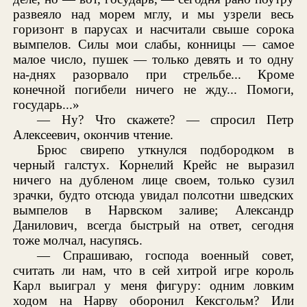
развеяло над морем мглу, и мы узрели весь
горизонт в парусах и насчитали свыше сорока
вымпелов. Силы мои слабы, конницы — самое
малое число, пушек — только девять и то одну
на-днях разорвало при стрельбе... Кроме
конечной погибели ничего не жду... Помоги,
государь...»
— Ну? Что скажете? — спросил Петр
Алексеевич, окончив чтение.
Брюс свирепо уткнулся подбородком в
черный галстух. Корнелий Крейс не выразил
ничего на дубленом лице своем, только сузил
зрачки, будто отсюда увидал полсотни шведских
вымпелов в Нарвском заливе; Александр
Данилович, всегда быстрый на ответ, сегодня
тоже молчал, насупясь.
— Спрашиваю, господа военный совет,
считать ли нам, что в сей хитрой игре король
Карл выиграл у меня фигуру: одним ловким
ходом на Нарву оборонил Кексгольм? Или