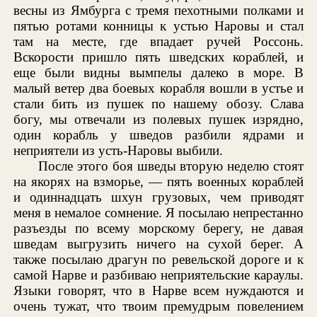
весны из Ямбурга с тремя пехотными полками и
пятью ротами конницы к устью Наровы и стал
там на месте, где впадает ручей Россонь.
Вскорости пришло пять шведских кораблей, и
еще были видны вымпелы далеко в море. В
малый ветер два боевых корабля вошли в устье и
стали бить из пушек по нашему обозу. Слава
богу, мы отвечали из полевых пушек изрядно,
один корабль у шведов разбили ядрами и
неприятели из усть-Наровы выбили.
После этого боя шведы вторую неделю стоят
на якорях на взморье, — пять военных кораблей
и одиннадцать шхун грузовых, чем приводят
меня в немалое сомнение. Я посылаю непрестанно
разъезды по всему морскому берегу, не давая
шведам выгрузить ничего на сухой берег. А
также посылаю драгун по ревельской дороге и к
самой Нарве и разбиваю неприятельские караулы.
Языки говорят, что в Нарве всем нуждаются и
очень тужат, что твоим премудрым повелением