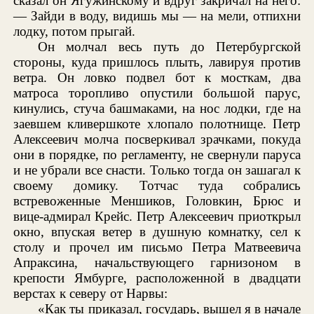
сказал он Ягужинскому и вдруг закричал на него:
— Зайди в воду, видишь мы — на мели, отпихни
лодку, потом прыгай.
Он молчал весь путь до Петербургской
стороны, куда пришлось плыть, лавируя против
ветра. Он ловко подвел бот к мосткам, два
матроса торопливо опустили большой парус,
кинулись, стуча башмаками, на нос лодки, где на
заевшем кливершкоте хлопало полотнище. Петр
Алексеевич молча посверкивал зрачками, покуда
они в порядке, по регламенту, не свернули паруса
и не убрали все снасти. Только тогда он зашагал к
своему домику. Тотчас туда собрались
встревоженные Меншиков, Головкин, Брюс и
вице-адмирал Крейс. Петр Алексеевич приоткрыл
окно, впуская ветер в душную комнатку, сел к
столу и прочел им письмо Петра Матвеевича
Апраксина, начальствующего гарнизоном в
крепости Ямбурге, расположенной в двадцати
верстах к северу от Нарвы:
«Как ты приказал, государь, вышел я в начале