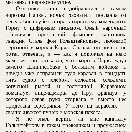
мы заняли наровское устье.
Охотники наши, подобравшись к самым
воротам Нарвы, ночью захватили посланца от
ревельского губернатора к нарвскому коменданту
Горну с цифирным письмом. Оный нарочный
объявился презнатной фамилии капитаном
гвардии Сталь фон Гольштейновым, любимой
персоной у короля Карла. Сначала он ничего не
хотел отвечать, а — как я покричал на него
маленько, он рассказал, что скоро в Нарву ждут
самого Шлиппенбаха с большим войском и
шведы уже отправили туда караван в тридцать
пять судов с хлебом, солодом, сельдями,
копченой рыбой и солониной. Караваном
командует вице-адмирал де Пру, француз, у
которого левая рука оторвана и вместо нее
приделана серебряная. У него на кораблях —
свыше двухсот пушек и морская пехота.
Я не знал, верить ли мне капитану
Гольштейнову в таком превеликом и преужасном
деле, но — вот, государь, — сегодня рано поутру