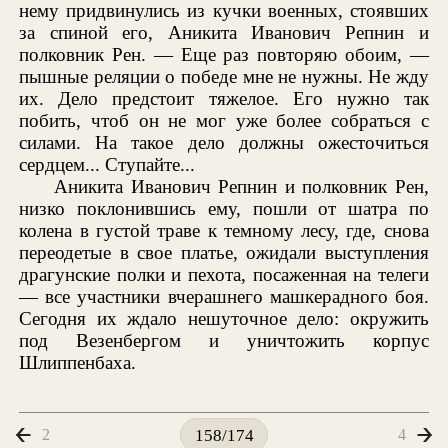
нему придвинулись из кучки военных, стоявших
за спиной его, Аникита Иванович Репнин и
полковник Рен. — Еще раз повторяю обоим, —
пышные реляции о победе мне не нужны. Не жду
их. Дело предстоит тяжелое. Его нужно так
побить, чтоб он не мог уже более собраться с
силами. На такое дело должны ожесточиться
сердцем... Ступайте...
Аникита Иванович Репнин и полковник Рен,
низко поклонившись ему, пошли от шатра по
колена в густой траве к темному лесу, где, снова
переодетые в свое платье, ожидали выступления
драгунские полки и пехота, посаженная на телеги
— все участники вчерашнего машкерадного боя.
Сегодня их ждало нешуточное дело: окружить
под Везенбергом и уничтожить корпус
Шлиппенбаха.
2
4
158/174