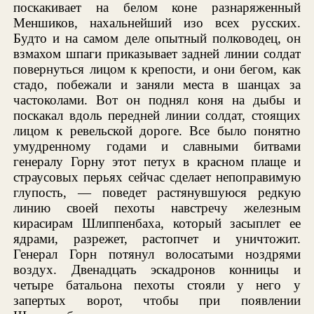
поскакивает на белом коне разнаряженный
Меншиков, нахальнейший изо всех русских.
Будто и на самом деле опытный полководец, он
взмахом шпаги приказывает задней линии солдат
повернуться лицом к крепости, и они бегом, как
стадо, побежали и заняли места в шанцах за
частоколами. Вот он поднял коня на дыбы и
поскакал вдоль передней линии солдат, стоящих
лицом к ревельской дороге. Все было понятно
умудренному годами и славными битвами
генералу Горну этот петух в красном плаще и
страусовых перьях сейчас сделает непоправимую
глупость, — поведет растянувшуюся редкую
линию своей пехоты навстречу железным
кирасирам Шлиппенбаха, который засыплет ее
ядрами, разрежет, растопчет и уничтожит.
Генерал Горн потянул волосатыми ноздрями
воздух. Двенадцать эскадронов конницы и
четыре батальона пехоты стояли у него у
запертых ворот, чтобы при появлении