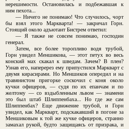
нерешимости. Остановилась и подбежавшая к
ним пехота...
— Ничего не понимаю! Что случилось, чорт
бы взял этого Маркварта! — закричал Горн.
Стоящий около адъютант Бистрем ответил:
— Я также не совсем понимаю, господин
генерал.
Затем, все более торопливо водя трубой,
Горн увидел Меншикова, — этот петух во весь
конский мах скакал к шведам. Зачем? В плен?
Узнав его, наперерез ему припустился Маркварт с
двумя кирасирами. Но Меншиков опередил и на
травянистом пригорке соскочил с коня около
кучки офицеров, — судя по их епанчам и по
желтому — со вздыбленным львом — знамени
это был штаб Шлиппенбаха... Но где же сам
Шлиппенбах? Еще движение трубой, и Горн
увидел, как Маркварт, подскакавший в погоне за
Меншиковым к той же кучке офицеров, странно
замахал рукой, будто защищаясь от призрака, и