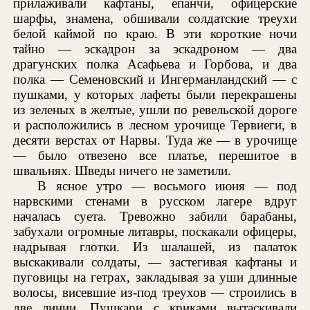
прилаживали кафтаны, епанчи, офицерские
шарфы, знамена, обшивали солдатские треухи
белой каймой по краю. В эти короткие ночи
тайно — эскадрон за эскадроном — два
драгунских полка Асафьева и Горбова, и два
полка — Семеновский и Ингерманландский — с
пушками, у которых лафеты были перекрашены
из зеленых в желтые, ушли по ревельской дороге
и расположились в лесном урочище Тервиеги, в
десяти верстах от Нарвы. Туда же — в урочище
— было отвезено все платье, перешитое в
швальнях. Шведы ничего не заметили.
В ясное утро — восьмого июня — под
нарвскими стенами в русском лагере вдруг
началась суета. Тревожно забили барабаны,
забухали огромные литавры, поскакали офицеры,
надрывая глотки. Из шалашей, из палаток
выскакивали солдаты, — застегивая кафтаны и
пуговицы на гетрах, закладывая за уши длинные
волосы, висевшие из-под треухов — строились в
две линии. Пушкари с криками вытаскивали