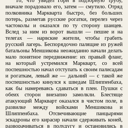
То, что увидел Горн в подзорную трубу,
вначале порадовало его, затем — смутило. Отряд
полковника Маркварта быстро, без больших
потерь, разметав русские рогатки, перелез через
частоколы и оказался по ту сторону шанцев.
Вслед за ним из ворот вышли — пешие и на
телегах — нарвские жители, чтобы грабить
русский лагерь. Беспорядочно палящие из ружей
батальоны Меншикова неожиданно начали делать
мало понятное передвижение: их правый фланг,
на который устремился Маркварт, со всей
поспешностью начал отступать к своим палисадам
и рогаткам, левый же — дальний — с такой же
поспешностью кинулся к шведам Шлиппенбаха,
как бы намереваясь сдаваться в плен. Пушки с
обеих сторон внезапно замолкли. Блестяще
атакующий Маркварт оказался в чистом поле, в
развилке между войсками Меншикова и
Шлиппенбаха. Отсвечивающие панцырями
эскадроны его кирасир начали сдерживать коней,
разворачиваться в полудугу и остановились в