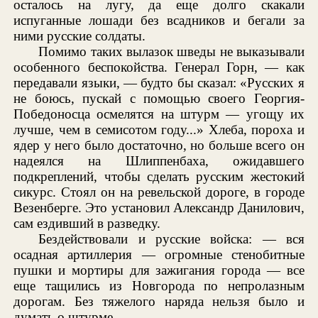
осталось на лугу, да еще долго скакали
испуганные лошади без всадников и бегали за
ними русские солдаты.
Помимо таких вылазок шведы не выказывали
особенного беспокойства. Генерал Горн, — как
передавали языки, — будто бы сказал: «Русских я
не боюсь, пускай с помощью своего Георгия-
Победоносца осмелятся на штурм — угощу их
лучше, чем в семисотом году...» Хлеба, пороха и
ядер у него было достаточно, но больше всего он
надеялся на Шлиппенбаха, ожидавшего
подкреплений, чтобы сделать русским жестокий
сикурс. Стоял он на ревельской дороге, в городе
Везенберге. Это установил Александр Данилович,
сам ездивший в разведку.
Бездействовали и русские войска: — вся
осадная артиллерия — огромные стенобитные
пушки и мортиры для зажигания города — все
еще тащились из Новгорода по непролазным
дорогам. Без тяжелого наряда нельзя было и
думать о штурме.