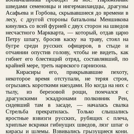
шведами семеновцы и ингерманландцы, драгуны
Асафьева и Горбова, скрывавшиеся до времени в
лесу, с другой стороны батальоны Меншикова
кинулись со всей фурией с двух сторон на шведов
несчастного Маркварта, — который, отдав царю
Петру шпагу, бросив каску на траву, стоял на
бугре среди русских офицеров, в стыде и
отчаянии опустив голову, чтобы не видеть, как
гибнет его блестящий отряд, составлявший, по
крайней мере, треть нарвского гарнизона.
Кирасиры его, прикрывавшие пехоту,
некоторое время отступали, не теряя строя,
огрызаясь короткими наездами. Но когда на них с
тылу, из березовой рощи, помчался с
драгунскими эскадронами полковник Рен,
сидевший там в засаде, — началась свалка
Стрельба прекратилась. Только слышались
яростные взвизги русских, рубящих с плеча,
хриплые вскрики гибнущих шведов, лязг шпаг о
кирасы и шлемы. Взвивались грызущиеся кони.