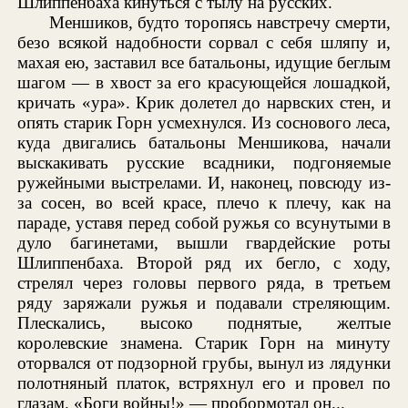
Шлиппенбаха кинуться с тылу на русских.
Меншиков, будто торопясь навстречу смерти,
безо всякой надобности сорвал с себя шляпу и,
махая ею, заставил все батальоны, идущие беглым
шагом — в хвост за его красующейся лошадкой,
кричать «ура». Крик долетел до нарвских стен, и
опять старик Горн усмехнулся. Из соснового леса,
куда двигались батальоны Меншикова, начали
выскакивать русские всадники, подгоняемые
ружейными выстрелами. И, наконец, повсюду из-
за сосен, во всей красе, плечо к плечу, как на
параде, уставя перед собой ружья со всунутыми в
дуло багинетами, вышли гвардейские роты
Шлиппенбаха. Второй ряд их бегло, с ходу,
стрелял через головы первого ряда, в третьем
ряду заряжали ружья и подавали стреляющим.
Плескались, высоко поднятые, желтые
королевские знамена. Старик Горн на минуту
оторвался от подзорной грубы, вынул из лядунки
полотняный платок, встряхнул его и провел по
глазам. «Боги войны!» — пробормотал он...