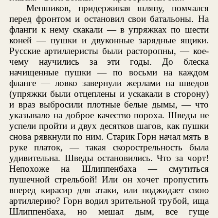
Меншиков, придерживая шляпу, помчался
перед фронтом и остановил свои батальоны. На
фланги к нему скакали — в упряжках по шести
коней — пушки и двуконные зарядные ящики.
Русские артиллеристы были расторопны, — кое-
чему научились за эти годы. До блеска
начищенные пушки — по восьми на каждом
фланге — ловко завернули жерлами на шведов
(упряжки были отцеплены и ускакали в сторону)
и враз выбросили плотные белые дымы, — что
указывало на доброе качество пороха. Шведы не
успели пройти и двух десятков шагов, как пушки
снова рявкнули по ним. Старик Горн начал мять в
руке платок, — такая скорострельность была
удивительна. Шведы остановились. Что за чорт!
Непохоже на Шлиппенбаха — смутиться
пушечной стрельбой! Или он хочет пропустить
вперед кирасир для атаки, или поджидает свою
артиллерию? Горн водил зрительной трубой, ища
Шлиппенбаха, но мешал дым, все гуще