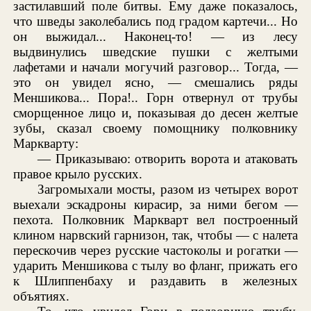
застилавший поле битвы. Ему даже показалось,
что шведы заколебались под градом картечи... Но
он выжидал... Наконец-то! — из лесу
выдвинулись шведские пушки с желтыми
лафетами и начали могучий разговор... Тогда, —
это он увидел ясно, — смешались ряды
Меншикова... Пора!.. Горн отвернул от трубы
сморщенное лицо и, показывая до десен желтые
зубы, сказал своему помощнику полковнику
Маркварту:
— Приказываю: отворить ворота и атаковать
правое крыло русских.
Загромыхали мосты, разом из четырех ворот
выехали эскадроны кирасир, за ними бегом —
пехота. Полковник Маркварт вел построенный
клином нарвский гарнизон, так, чтобы — с налета
перескочив через русские частоколы и рогатки —
ударить Меншикова с тылу во фланг, прижать его
к Шлиппенбаху и раздавить в железных
объятиях.