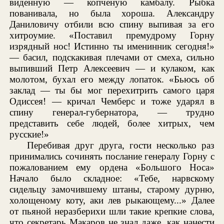
виденную — копченую камбалу. Рыбка
пованивала, но была хороша. Александру
Даниловичу отбили всю спину выпивая за его
хитроумие. «Поставил премудрому Горну
изрядный нос! Истинно ты именинник сегодня!»
— басил, подскакивая плечами от смеха, сильно
выпивший Петр Алексеевич — и кулаком, как
молотом, бухал его между лопаток. «Бьюсь об
заклад — ты бы мог перехитрить самого царя
Одиссея! — кричал Чемберс и тоже ударял в
спину генерал-губернатора, — трудно
представить себе людей, более хитрых, чем
русские!»
Перебивая друг друга, гости несколько раз
принимались сочинять послание генералу Горну с
пожалованием ему ордена «Большого Носа»
Начало было складное: «Тебе, нарвскому
сидельцу замочившему штаны, старому дурню,
холощеному коту, аки лев рыкающему...» Далее
от пьяной неразберихи шли такие крепкие слова,
что секретарь Макаров не знал даже, как нанести