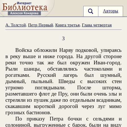
Авторы
А. Толстой
.
Петр Первый
.
Книга третья
.
Глава четвертая
3
Войска обложили Нарву подковой, упираясь
в реку выше и ниже города. На другой стороне
реки точно так же был окружен Иван-город.
Рыли шанцы, обставлялись частоколами и
рогатками. Русский лагерь был шумный,
дымный, пыльный. Шведы с высоких стен
угрюмо поглядывали. После шторма,
разметавшего флот де Пру, они были очень злы и
стреляли из пушек даже по отдельным всадникам,
скакавшим короткой дорогой через луг мимо
грозных бастионов.
По приказу Петра бочки с сельдями и
солониной, выгруженные с барок, были на виду