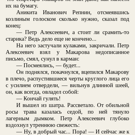
их на бумагу.
Аникита Иванович Репнин, отсмеявшись
козлиным голоском сколько нужно, сказал под
конец:
— Петр Алексеевич, а стоит ли срамить-то
старика? Ведь дело еще не кончено...
На него застучали кулаками, закричали. Петр
Алексеевич взял у Макарова недописанное
письмо, смял, сунул в карман:
— Посмеялись, — будет...
Он поднялся, покачнулся, вцепился Макарову
в плечо, распустившиеся черты круглого лица его
с усилием отвердели, — вильнув длинной шеей,
он, как всегда, овладел собой:
— Кончай гулять!
И вышел из шатра. Рассветало. От обильной
росы трава казалась седой, по ней тянуло
лагерным дымком. Петр Алексеевич глубоко
вздохнул утреннюю свежесть:
— Ну, в добрый час... Пора! — И сейчас же к