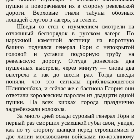
пушки и поворачивали их в сторону ревельской
дороги. Верховые гнали табуны обозных
лошадей с лугов в лагерь, за телеги.
Шведы со стен с изумлением смотрели на
отчаянный беспорядок в русском лагере. По
наружной каменной лестнице на воротную
башню поднялся генерал Горн с непокрытой
головой и уставил подзорную трубу на
ревельскую дорогу. Оттуда донеслись два
пушечных выстрела, через минуту — снова два
выстрела и так до шести раз. Тогда шведы
поняли, что это сигналы приближающегося
Шлиппенбаха, и сейчас же с бастиона Глория они
ответили королевским паролем из двадцати одной
пушки. На всех кирках города празднично
задребезжали колокола.
За много дней осады суровый генерал Горн в
первый раз сморщил усмешкой губы свои, увидя,
как по ту сторону шанцев перед строящимися в
две линии московскими войсками по-козлиному