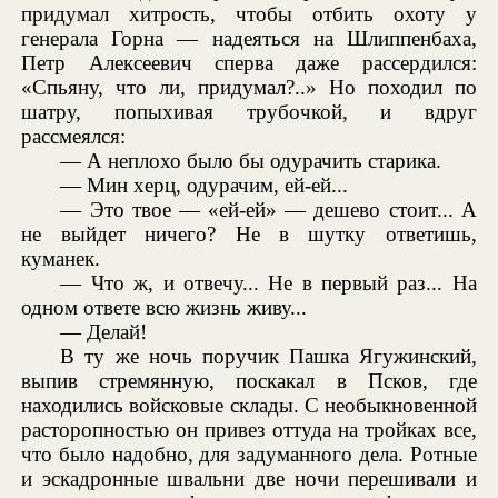
придумал хитрость, чтобы отбить охоту у
генерала Горна — надеяться на Шлиппенбаха,
Петр Алексеевич сперва даже рассердился:
«Спьяну, что ли, придумал?..» Но походил по
шатру, попыхивая трубочкой, и вдруг
рассмеялся:
— А неплохо было бы одурачить старика.
— Мин херц, одурачим, ей-ей...
— Это твое — «ей-ей» — дешево стоит... А
не выйдет ничего? Не в шутку ответишь,
куманек.
— Что ж, и отвечу... Не в первый раз... На
одном ответе всю жизнь живу...
— Делай!
В ту же ночь поручик Пашка Ягужинский,
выпив стремянную, поскакал в Псков, где
находились войсковые склады. С необыкновенной
расторопностью он привез оттуда на тройках все,
что было надобно, для задуманного дела. Ротные
и эскадронные швальни две ночи перешивали и