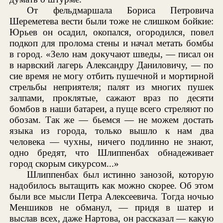
От фельдмаршала Бориса Петровича
Шереметева вести были тоже не слишком бойкие:
Юрьев он осадил, окопался, огородился, повел
подкоп для пролома стены и начал метать бомбы
в город. «Зело нам докучают шведы, — писал он
в нарвский лагерь Александру Даниловичу, — по
сие время не могу отбить пушечной и мортирной
стрельбы неприятеля; палят из многих пушек
залпами, проклятые, сажают враз по десяти
бомбов в наши батареи, а пуще всего стреляют по
обозам. Так же — бьемся — не можем достать
языка из города, только вышло к нам два
человека — чухны, ничего подлинно не знают,
одно бредят, что Шлиппенбах обнадеживает
город скорым сикурсом...»
Шлиппенбах был истинно занозой, которую
надобилось вытащить как можно скорее. Об этом
были все мысли Петра Алексеевича. Тогда ночью
Меншиков не обманул, — придя в шатер и
выслав всех, даже Нартова, он рассказал — какую