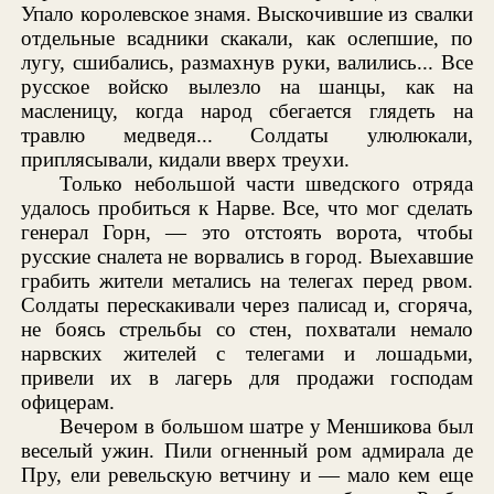
Упало королевское знамя. Выскочившие из свалки
отдельные всадники скакали, как ослепшие, по
лугу, сшибались, размахнув руки, валились... Все
русское войско вылезло на шанцы, как на
масленицу, когда народ сбегается глядеть на
травлю медведя... Солдаты улюлюкали,
приплясывали, кидали вверх треухи.
Только небольшой части шведского отряда
удалось пробиться к Нарве. Все, что мог сделать
генерал Горн, — это отстоять ворота, чтобы
русские сналета не ворвались в город. Выехавшие
грабить жители метались на телегах перед рвом.
Солдаты перескакивали через палисад и, сгоряча,
не боясь стрельбы со стен, похватали немало
нарвских жителей с телегами и лошадьми,
привели их в лагерь для продажи господам
офицерам.
Вечером в большом шатре у Меншикова был
веселый ужин. Пили огненный ром адмирала де
Пру, ели ревельскую ветчину и — мало кем еще