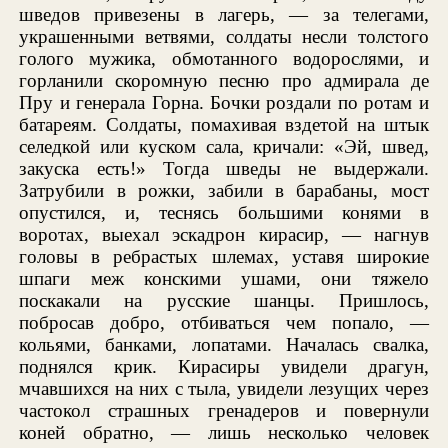
шведов привезены в лагерь, — за телегами,
украшенными ветвями, солдаты несли толстого
голого мужика, обмотанного водорослями, и
горланили скоромную песню про адмирала де
Пру и генерала Горна. Бочки роздали по ротам и
батареям. Солдаты, помахивая вздетой на штык
селедкой или куском сала, кричали: «Эй, швед,
закуска есть!» Тогда шведы не выдержали.
Затрубили в рожки, забили в барабаны, мост
опустился, и, теснясь большими конями в
воротах, выехал эскадрон кирасир, — нагнув
головы в ребрастых шлемах, уставя широкие
шпаги меж конскими ушами, они тяжело
поскакали на русские шанцы. Пришлось,
побросав добро, отбиваться чем попало, —
кольями, банками, лопатами. Началась свалка,
поднялся крик. Кирасиры увидели драгун,
мчавшихся на них с тыла, увидели лезущих через
частокол страшных гренадеров и повернули
коней обратно, — лишь несколько человек