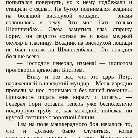
попытался повернуть, но к нему подбежали и
стащили с седла... На бугор поднимался всадник
на большой вислоухой лошади, — знамя
склонилось к нему. Это мог быть только
Шлиппенбах... Слеза замутила глаз старику
Горну, он сердито согнал ее и вжал медный
окуляр в глазницу. Всадник на вислоухой лошади
не был похож на Шлиппенбаха... Он походил
больше всего...
— Господин генерал, измена! — шопотом
проговорил адъютант Бистрем.
— Вижу и без вас, что это царь Петр,
наряженный в шведский мундир... Меня изрядно
провели за нос, понимаю и без вашей помощи...
Прикажите подать мне кирасу и шпагу... —
Генерал Горн оставил теперь уже бесполезную
подзорную трубу и, как молодой, побежал по
крутой лестнице с воротной башни.
Там на поле машкерадного боя началось то,
что и должно было случиться, когда
военачальника проводят за нос. Наряженные