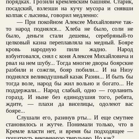
порядках. Грозили кремлевским башням. Старик,
посадский, взлезши на кучу мусора и снявши
колпак с лысины, говорил медленно:
— При покойном Алексее Михайловиче так-
то народ поднялся... Хлеба не было, соли не
было, деньги стали дешевы, серебряный-то
целковый казна переплавляла на медный. Бояре
кровь народную пили жадно. Народ
взбунтовался, снял с коня Алексея Михайловича и
рвал на нем шубу... Тогда многие дворы боярские
разбили и сожгли, бояр побили... И на Низу
поднялся великодушный казак Разин... И быть бы
тогда воле, народ бы жил вольно и богато... Не
поддержали... Народ слабый, одно — горланить
горазд. И ныне без единодушия того, ребята,
ждите, — плахи да виселицы, одолеют вас
бояре...
Слушали его, разинув рты... И еще смутнее
становилось и жутче. Понимали только, что в
Кремле власти нет, и время бы подходящее —
пошатнуть вековечную твердыню. Но как?