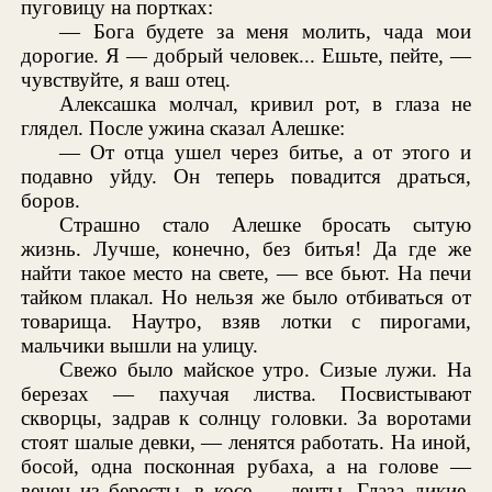
пуговицу на портках:
— Бога будете за меня молить, чада мои
дорогие. Я — добрый человек... Ешьте, пейте, —
чувствуйте, я ваш отец.
Алексашка молчал, кривил рот, в глаза не
глядел. После ужина сказал Алешке:
— От отца ушел через битье, а от этого и
подавно уйду. Он теперь повадится драться,
боров.
Страшно стало Алешке бросать сытую
жизнь. Лучше, конечно, без битья! Да где же
найти такое место на свете, — все бьют. На печи
тайком плакал. Но нельзя же было отбиваться от
товарища. Наутро, взяв лотки с пирогами,
мальчики вышли на улицу.
Свежо было майское утро. Сизые лужи. На
березах — пахучая листва. Посвистывают
скворцы, задрав к солнцу головки. За воротами
стоят шалые девки, — ленятся работать. На иной,
босой, одна посконная рубаха, а на голове —
венец из бересты, в косе — ленты. Глаза дикие.