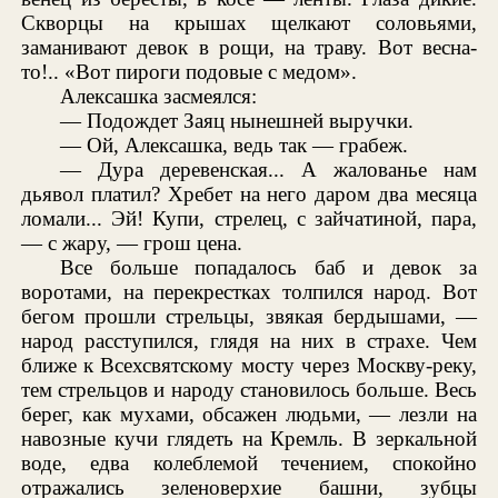
Скворцы на крышах щелкают соловьями,
заманивают девок в рощи, на траву. Вот весна-
то!.. «Вот пироги подовые с медом».
Алексашка засмеялся:
— Подождет Заяц нынешней выручки.
— Ой, Алексашка, ведь так — грабеж.
— Дура деревенская... А жалованье нам
дьявол платил? Хребет на него даром два месяца
ломали... Эй! Купи, стрелец, с зайчатиной, пара,
— с жару, — грош цена.
Все больше попадалось баб и девок за
воротами, на перекрестках толпился народ. Вот
бегом прошли стрельцы, звякая бердышами, —
народ расступился, глядя на них в страхе. Чем
ближе к Всехсвятскому мосту через Москву-реку,
тем стрельцов и народу становилось больше. Весь
берег, как мухами, обсажен людьми, — лезли на
навозные кучи глядеть на Кремль. В зеркальной
воде, едва колеблемой течением, спокойно
отражались зеленоверхие башни, зубцы