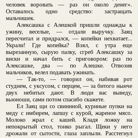
человек воровать — раз он около денег».
Оставалось одно средство: застращать
мальчишек.
Алексашка с Алешкой пришли однажды к
ужину, веселые, — отдали выручку. Заяц
пересчитал и придрался, — копейки нехватает...
Украли! Где копейка? Взял, с утра еще
вырезанную, сырую палку, сгреб Алексашку за
виски и начал бить с приговором: раз по
Алексашке, два — по Алешке. Отвозив
мальчиков, велел подавать ужинать.
— Так-то, — говорил он, набивая рот
студнем, с уксусом, с перцем, — за битого нынче
двух небитых дают. В люди вас выведу,
вьюноши, сами потом спасибо скажете.
Ел Заяц щи со свининой, куриные пупки на
меду с имбирем, лапшу с курой, жареное мясо.
Молоко жрал с кашей. Кладя ложку на
непокрытый стол, тонко рыгал. Щеки у него
дрожали от сытости, глаза заплыли. Расстегнул