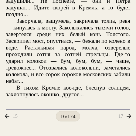
задушили... Не поспеете, — они и Петра
задушат... Идите скорей в Кремль, а то будет
поздно...
Заворчала, зашумела, закричала толпа, ревя
— кинулась к мосту. Заколыхались тысячи голов,
завертелся среди них белый конь Толстого.
Заскрипел мост, опустился, — бежали по колено в
воде. Расталкивая народ, молча, озверелые
проходили сотня за сотней стрельцы. Где-то
ударил колокол — бум, бум, бум, — чаще,
тревожнее... Отозвались колокольни, заметались
колокола, и все сорок сороков московских забили
набат...
В тихом Кремле кое-где, блеснув солнцем,
захлопнулось окошко, другое...
15
17
16/174