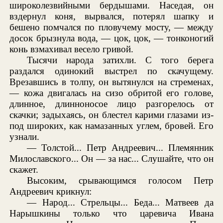
широколезвийными бердышами. Наседая, он
вздернул коня, вырвался, потерял шапку и
бешено помчался по пловучему мосту, — между
досок брызнула вода, — цок, цок, — тонконогий
конь взмахивал весело гривой.
Тысячи народа затихли. С того берега
раздался одинокий выстрел по скачущему.
Врезавшись в толпу, он вытянулся на стременах,
— кожа двигалась на сизо обритой его голове,
длинное, длинноносое лицо разгорелось от
скачки; задыхаясь, он блестел карими глазами из-
под широких, как намазанных углем, бровей. Его
узнали.
— Толстой... Петр Андреевич... Племянник
Милославского... Он — за нас... Слушайте, что он
скажет.
Высоким, срывающимся голосом Петр
Андреевич крикнул:
— Народ... Стрельцы... Беда... Матвеев да
Нарышкины только что царевича Ивана