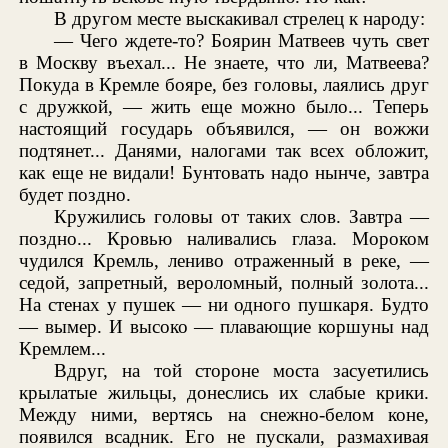
В другом месте выскакивал стрелец к народу:
— Чего ждете-то? Боярин Матвеев чуть свет
в Москву въехал... Не знаете, что ли, Матвеева?
Покуда в Кремле бояре, без головы, лаялись друг
с дружкой, — жить еще можно было... Теперь
настоящий государь объявился, — он вожжи
подтянет... Данями, налогами так всех обложит,
как еще не видали! Бунтовать надо нынче, завтра
будет поздно.
Кружились головы от таких слов. Завтра —
поздно... Кровью наливались глаза. Мороком
чудился Кремль, лениво отраженный в реке, —
седой, запретный, вероломный, полный золота...
На стенах у пушек — ни одного пушкаря. Будто
— вымер. И высоко — плавающие коршуны над
Кремлем...
Вдруг, на той стороне моста засуетились
крылатые жильцы, донеслись их слабые крики.
Между ними, вертясь на снежно-белом коне,
появился всадник. Его не пускали, размахивая