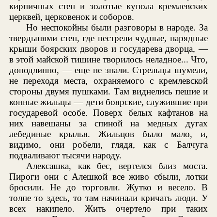
кирпичных стен и золотые купола кремлевских
церквей, церковенок и соборов.
Но неспокойны были разговоры в народе. За
твердынями стен, где пестрели чудные, нарядные
крыши боярских дворов и государева дворца, —
в этой майской тишине творилось неладное... Что,
доподлинно, — еще не знали. Стрельцы шумели,
не переходя места, охраняемого с кремлевской
стороны двумя пушками. Там виднелись пешие и
конные жильцы — дети боярские, служившие при
государевой особе. Поверх белых кафтанов на
них навешаны за спиной на медных дугах
лебединые крылья. Жильцов было мало, и,
видимо, они робели, глядя, как с Балчуга
подваливают тысячи народу.
Алексашка, как бес, вертелся близ моста.
Пироги они с Алешкой все живо сбыли, лотки
бросили. Не до торговли. Жутко и весело. В
толпе то здесь, то там начинали кричать люди. У
всех накипело. Жить очертело при таких