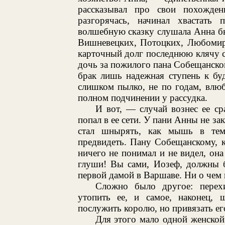
рассказывал про свои похожде
разгорячась, начинал хвастать
волшебную сказку слушала Анна б
Вишневецких, Потоцких, Любомирс
карточный долг последнюю клячу со
дочь за пожилого пана Собещанског
брак лишь надежная ступень к бу
слишком пылко, не по годам, влюб
полном подчинении у рассудка.
И вот, — случай вознес ее ср
попал в ее сети. У пани Анны не за
стал шнырять, как мышь в тем
предвидеть. Пану Собещанскому, 
ничего не понимал и не видел, она
глуши! Вы сами, Иозеф, должны б
первой дамой в Варшаве. Ни о чем н
Сложно было другое: перех
утопить ее, и самое, наконец,
послужить королю, но привязать ег
Для этого мало одной женской