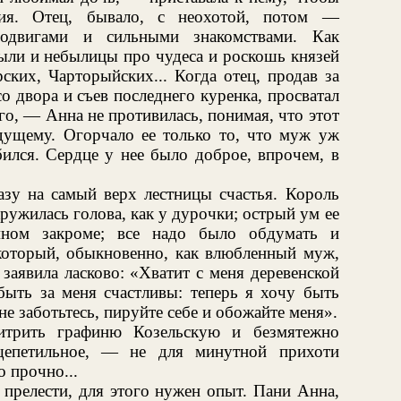
ния. Отец, бывало, с неохотой, потом —
 подвигами и сильными знакомствами. Как
ыли и небылицы про чудеса и роскошь князей
ких, Чарторыйских... Когда отец, продав за
 двора и съев последнего куренка, просватал
о, — Анна не противилась, понимая, что этот
дущему. Огорчало ее только то, что муж уж
ился. Сердце у нее было доброе, впрочем, в
азу на самый верх лестницы счастья. Король
кружилась голова, как у дурочки; острый ум ее
ном закроме; все надо было обдумать и
который, обыкновенно, как влюбленный муж,
 заявила ласково: «Хватит с меня деревенской
ыть за меня счастливы: теперь я хочу быть
е заботьтесь, пируйте себе и обожайте меня».
итрить графиню Козельскую и безмятежно
 щепетильное, — не для минутной прихоти
о прочно...
 прелести, для этого нужен опыт. Пани Анна,