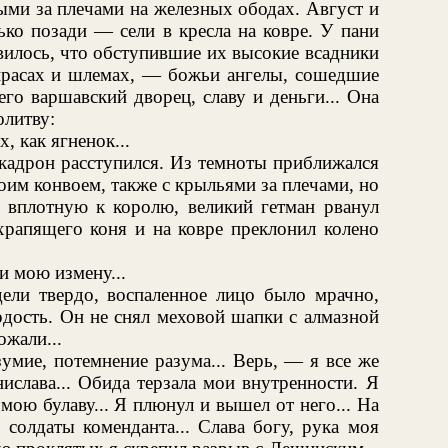
ми за плечами на железных ободах. Август и
ко позади — сели в кресла на ковре. У пани
вилось, что обступившие их высокие всадники
кирасах и шлемах, — божьи ангелы, сошедшие
го варшавский дворец, славу и деньги... Она
олитву:
, как ягненок...
кадрон расступился. Из темноты приближался
им конвоем, также с крыльями за плечами, но
 вплотную к королю, великий гетман рванул
 храпящего коня и на ковре преклонил колено
и мою измену...
дели твердо, воспаленное лицо было мрачно,
рдость. Он не снял меховой шапки с алмазной
ожали...
мие, потемнение разума... Верь, — я все же
ислава... Обида терзала мои внутренности. Я
мою булаву... Я плюнул и вышел от него... На
 солдаты коменданта... Слава богу, рука моя