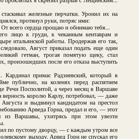
ю проклятых я скрепил разрыв с Лещинским...
 стаскивал железные перчатки. Уронил их на
днялся, протянул руки, потряс ими:
. От всего сердца прощаю и обнимаю тебя...
его лицо к груди, к чеканным кентаврам и
ыре итальянской работы. Продержав его так,
следовало, Август приказал подать еще один
еликий гетман, трогая помятую щеку, стал
ях, произошедших после его отказа выступить
. Кардинал примас Радзиевский, который в
ме публично, на коленях перед распятием
де Речи Посполитой, а через месяц в Варшаве
а верность королю Карлу, потребовал, — даже
 Августа и выдвинул кандидатом на престол
ребованию Арведа Горна, предал и его, — этот
л из Варшавы, ухитрясь при этом увезти
ы.
дил по пустому дворцу, — с каждым утром все
олевскому выходу. Арвед Горн не спускал его