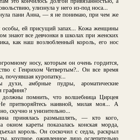
м это кончилось долгой привязанностью, а
ольствию, улизнула у него из-под носа...
нула пани Анна, — я не понимаю, при чем же
й особы, ей присущий запах... Кожа женщины
этом знают все девчонки в школах при женских
ника, как наш возлюбленный король, его нос
огромному носу, которым он очень гордится,
дство с Генрихом Четвертым?.. Он все время
а, почуявшая куропатку...
ы духи, амбрные пудры, ароматические
я графиня?
 должны помнить, что волшебница Цирцея
Не притворяйтесь наивной, милая моя... А
но, скучно и унизительно...
нна принялась размышлять, — кто кого,
За окном кареты показалась конская морда,
ъехал король. Он соскочил с седла, раскрыл
ты, крупное, оживленное лицо ослепительно