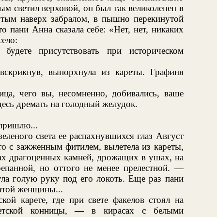
ым светил верховой, он был так великолепен в
утым наверх забралом, в пышно перекинутой
о пани Анна сказала себе: «Нет, нет, никаких
село:
будете присутствовать при историческом
вскрикнув, выпорхнула из кареты. Графиня
ца, чего вы, несомненно, добивались, ваше
здесь дремать на голодный желудок.
пришлю...
еленого света ее распахнувшихся глаз Август
то с зажженным фитилем, вылетела из кареты,
ах драгоценных камней, дрожащих в ушах, на
репанной, но оттого не менее прелестной. —
ла голую руку под его локоть. Еще раз пани
 этой женщины...
кой карете, где при свете факелов стоял на
хетской конницы, — в кирасах с белыми