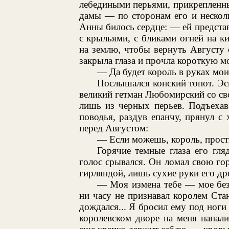
лебедиными перьями, прикрепленны
дамы — по сторонам его и несколь
Анны билось сердце: — ей предста
с крыльями, с бликами огней на 
на землю, чтобы вернуть Августу е
закрыла глаза и прочла короткую м
— Да будет король в руках моих
Послышался конский топот. Эс
великий гетман Любомирский со сво
лишь из черных перьев. Подъехав
поводья, раздув епанчу, прянул с
перед Августом:
— Если можешь, король, прост
Горячие темные глаза его гля
голос срывался. Он ломал свою го
гирляндой, лишь сухие руки его др
— Моя измена тебе — мое безу
ни часу не признавал королем Стан
дождался... Я бросил ему под ноги 
королевском дворе на меня напали