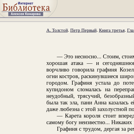
А. Толстой
.
Петр Первый
.
Книга третья
.
Гла
— Это несносно... Стоим, стои
хорошая атака — и сегодняшню
ворчливо говорила графиня Козел
огни костров, раскинувшиеся широ
городом. Графиня устала до поте
купидоном сломалась на перепра
неудобный, трясучий, безобразн
была так зла, пани Анна казалась 
даже любезна с этой захолустной п
— Карета короля стоит вперед
самому богу неизвестно... Никаких
Графиня с трудом, дергая за р