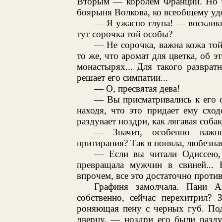
Вторым — королем Франции. Но та
боярыня Волкова, ко всеобщему удов
— Я ужасно глупа! — восклик
тут сорочка той особы?
— Не сорочка, важна кожа то
то же, что аромат для цветка, об 
монастырях... Для такого разврат
решает его симпатии...
— О, пресвятая дева!
— Вы присматривались к его 
находя, что это придает ему схо
раздувает ноздри, как лягавая собак
— Значит, особенно важн
притирания? Так я поняла, любезна
— Если вы читали Одиссею,
превращала мужчин в свиней... 
впрочем, все это достаточно против
Графиня замолчала. Пани А
собственно, сейчас перехитрил? 
роняющая пену с черных губ. Под
дверцу, — ноздри его были разду