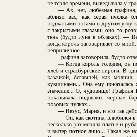
не теряя времени, выведывала у г
— Ах, нет, любезная графиня
вблизи вас, как серая пчелка 
поджатыми ногами в другом углу к
с закрытыми глазами; оно то розо
тень (будто луна в облаках). — В
когда король заговаривает со мной,
неприличное.
Графиня заговорила, будто отве
— Когда король голоден, он 
хлеб и страсбургские пироги. В о
казачкой, бегавшей, как молния
кувшинами... Она ему показалась 
значение... О, чудовище! Графиня 
показывала подвязки: черные бар
розовых чулках...
— Иезус, Мария, и это так дей
— Он, как скотина, влюбился в
несколько раз меняла платье и руба
и вытер потное лицо... Такая же 