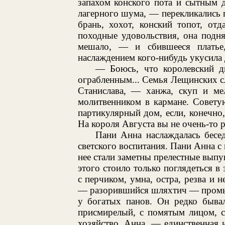
запахом конского пота и сытным 
лагерного шума, — перекликались 
брань, хохот, конский топот, от
походные удовольствия, она подня
мешало, — и сбившееся платье
наслаждением кого-нибудь укусила 
— Боюсь, что королевский д
ограбленным... Семья Лещинских с
Станислава, — ханжа, скуп и ме
молитвенником в кармане. Советую
партикулярный дом, если, конечно,
На короля Августа вы не очень-то р
Пани Анна наслаждалась бесе
светского воспитания. Пани Анна с 
нее стали заметны прелестные выпу
этого стоило только поглядеться в 
с перчиком, умна, остра, резва и 
— разорившийся шляхтич — промыш
у богатых панов. Он редко бывал
присмирелый, с помятым лицом, с
хозяйство. Анна, — единственная 