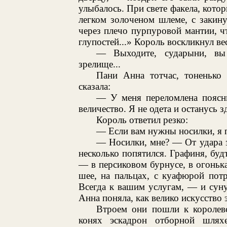
улыбалось. При свете факела, котор
легком золоченом шлеме, с закин
через плечо пурпуровой мантии, чт
глупостей...» Король воскликнул ве
— Выходите, сударыни, вы 
зрелище...
Пани Анна тотчас, тоненько 
сказала:
— У меня переломлена поясни
величество. Я не одета и останусь 
Король ответил резко:
— Если вам нужны носилки, я 
— Носилки, мне? — От удара з
несколько попятился. Графиня, буд
— в персиковом бурнусе, в огоньк
шее, на пальцах, с куафюрой пот
Всегда к вашим услугам, — и суну
Анна поняла, как велико искусство
Втроем они пошли к королевс
конях эскадрон отборной шля