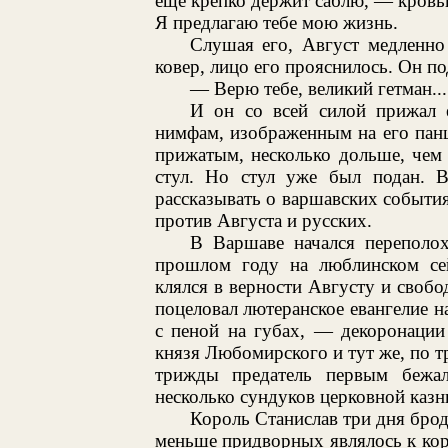
еще крепко держит саблю, — кровь
Я предлагаю тебе мою жизнь.
Слушая его, Август медленно
ковер, лицо его прояснилось. Он по
— Верю тебе, великий гетман..
И он со всей силой прижал 
нимфам, изображенным на его панц
прижатым, несколько дольше, чем 
стул. Но стул уже был подан. В
рассказывать о варшавских событи
против Августа и русских.
В Варшаве начался переполох
прошлом году на люблинском сей
клялся в верности Августу и свобо
поцеловал лютеранское евангелие н
с пеной на губах, — декоронации
князя Любомирского и тут же, по т
трижды предатель первым бежа
несколько сундуков церковной казн
Король Станислав три дня бро
меньше придворных являлось к кор