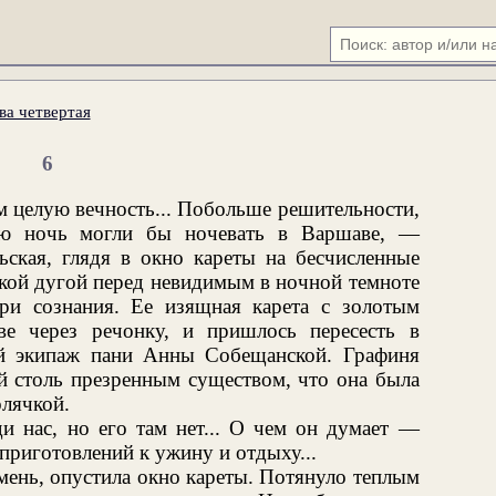
ва четвертая
6
м целую вечность... Побольше решительности,
ю ночь могли бы ночевать в Варшаве, —
ьская, глядя в окно кареты на бесчисленные
кой дугой перед невидимым в ночной темноте
ри сознания. Ее изящная карета с золотым
ве через речонку, и пришлось пересесть в
ый экипаж пани Анны Собещанской. Графиня
ей столь презренным существом, что она была
олячкой.
и нас, но его там нет... О чем он думает —
 приготовлений к ужину и отдыху...
емень, опустила окно кареты. Потянуло теплым