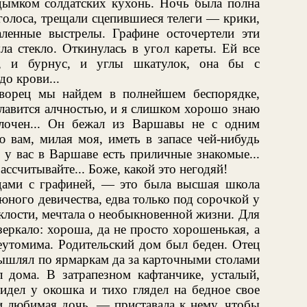
дымком солдатских кухонь. Ночь была полна
голоса, трещали сцепившиеся телеги — крики,
даленные выстрелы. Графине осточертели эти
ла стекло. Откинулась в угол кареты. Ей все
, и бурнус, и углы шкатулок, она бы с
до крови...
ворец мы найдем в полнейшем беспорядке,
лавится алчностью, и я слишком хорошо знаю
лочен... Он бежал из Варшавы не с одним
 вам, милая моя, иметь в запасе чей-нибудь
 у вас в Варшаве есть приличные знакомые...
ассчитывайте... Боже, какой это негодяй!
дами с графиней, — это была высшая школа
юного девичества, едва только под сорочкой у
клости, мечтала о необыкновенной жизни. Для
зеркало: хороша, да не просто хорошенькая, а
неутомима. Родительский дом был беден. Отец
лял по ярмаркам да за карточными столами
 дома. В затрапезном кафтанчике, усталый,
идел у окошка и тихо глядел на бедное свое
и любимая дочь, — приставала к нему, чтобы