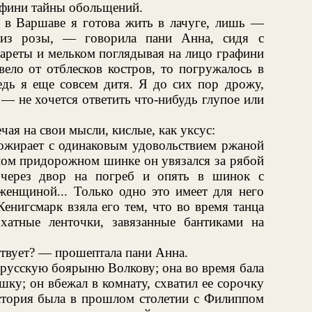
рафини тайны обольщений.
, в Варшаве я готова жить в лачуге, лишь —
близ розы, — говорила пани Анна, сидя с
ареты и мельком поглядывая на лицо графини
вело от отблесков костров, то погружалось в
едь я еще совсем дитя. Я до сих пор дрожу,
 — не хочется ответить что-нибудь глупое или
чая на свои мысли, кислые, как уксус:
пожирает с одинаковым удовольствием ржаной
дном придорожном шинке он увязался за рябой
, через двор на погреб и опять в шинок с
женщиной... Только одно это имеет для него
Кенигсмарк взяла его тем, что во время танца
хатные ленточки, завязанные бантиками на
ствует? — прошептала пани Анна.
 русскую боярыню Волкову; она во время бала
шку; он вбежал в комнату, схватил ее сорочку
история была в прошлом столетии с Филиппом