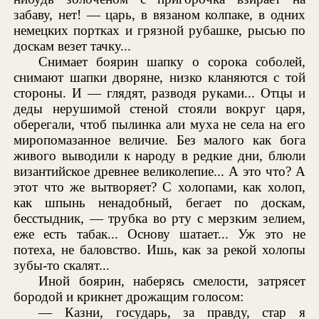
забаву, нет! — царь, в вязаном колпаке, в одних
немецких портках и грязной рубашке, рысью по
доскам везет тачку...
Снимает боярин шапку о сорока соболей,
снимают шапки дворяне, низко кланяются с той
стороны. И — глядят, разводя руками... Отцы и
деды нерушимой стеной стояли вокруг царя,
оберегали, чтоб пылинка али муха не села на его
миропомазанное величие. Без малого как бога
живого выводили к народу в редкие дни, блюли
византийское древнее великолепие... А это что? А
этот что же вытворяет? С холопами, как холоп,
как шпынь ненадобный, бегает по доскам,
бесстыдник, — трубка во рту с мерзким зелием,
еже есть табак... Основу шатает... Уж это не
потеха, не баловство. Ишь, как за рекой холопы
зубы-то скалят...
Иной боярин, наберясь смелости, затрясет
бородой и крикнет дрожащим голосом:
— Казни, государь, за правду, стар я