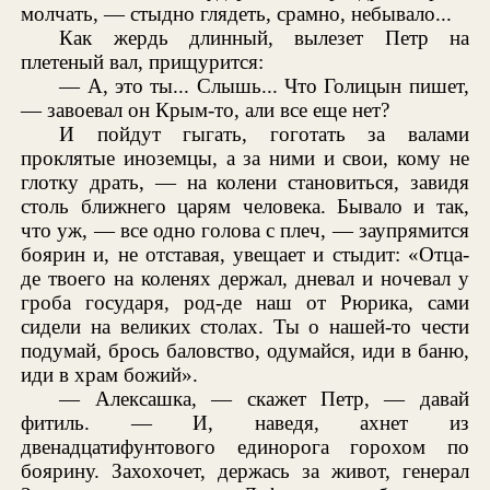
молчать, — стыдно глядеть, срамно, небывало...
Как жердь длинный, вылезет Петр на
плетеный вал, прищурится:
— А, это ты... Слышь... Что Голицын пишет,
— завоевал он Крым-то, али все еще нет?
И пойдут гыгать, гоготать за валами
проклятые иноземцы, а за ними и свои, кому не
глотку драть, — на колени становиться, завидя
столь ближнего царям человека. Бывало и так,
что уж, — все одно голова с плеч, — заупрямится
боярин и, не отставая, увещает и стыдит: «Отца-
де твоего на коленях держал, дневал и ночевал у
гроба государя, род-де наш от Рюрика, сами
сидели на великих столах. Ты о нашей-то чести
подумай, брось баловство, одумайся, иди в баню,
иди в храм божий».
— Алексашка, — скажет Петр, — давай
фитиль. — И, наведя, ахнет из
двенадцатифунтового единорога горохом по
боярину. Захохочет, держась за живот, генерал