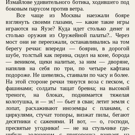
Измайлове удивительного ботика, ходившего под
боковым парусом против ветра.
Все чаще из Москвы наезжали бояре
взглянуть своими глазами, — какие такие игры
играются на Яузе? Куда идет столько денег и
столько оружия из Оружейной палаты?.. Через
мост они не переезжали, останавливались на том
берегу речки: впереди — боярин, в дорогой
шубе, толстый как перина, сидел на коне, борода
— веником, щеки налитые, за ним — дворяне,
напялив на себя по три, по четыре кафтана
подороже. Не шевелясь, стаивали по часу и более.
На этой стороне речки тянутся воза с песком, с
фашинами; солдаты тащат бревна; на высокой
треноге, на блоках, поднимается тяжелая
колотушка, и — эх! — бьет в сваи; летит земля с
лопат, расхаживают иноземцы с планами, с
циркулями, стучат топоры, визжат пилы, бегают
десятники с саженями. И вот, — о, господи,
пресвятые угодники! — не на стульчике где-
нибудь золоченом с пригорочка взирает на