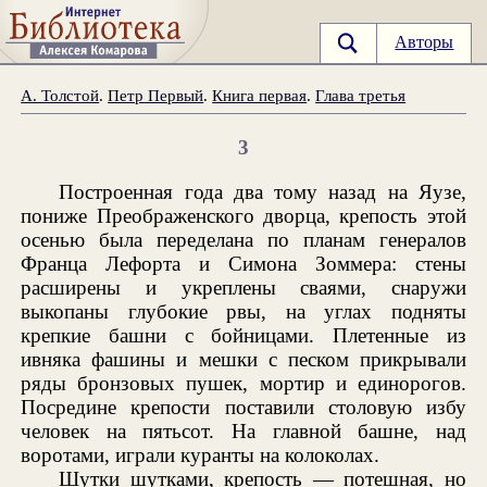
Авторы
А. Толстой
.
Петр Первый
.
Книга первая
.
Глава третья
3
Построенная года два тому назад на Яузе,
пониже Преображенского дворца, крепость этой
осенью была переделана по планам генералов
Франца Лефорта и Симона Зоммера: стены
расширены и укреплены сваями, снаружи
выкопаны глубокие рвы, на углах подняты
крепкие башни с бойницами. Плетенные из
ивняка фашины и мешки с песком прикрывали
ряды бронзовых пушек, мортир и единорогов.
Посредине крепости поставили столовую избу
человек на пятьсот. На главной башне, над
воротами, играли куранты на колоколах.
Шутки шутками, крепость — потешная, но