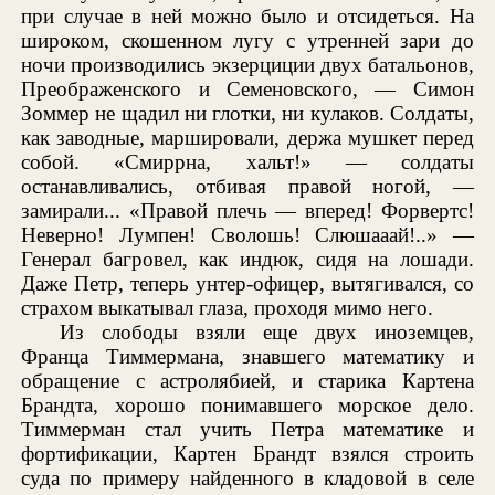
при случае в ней можно было и отсидеться. На
широком, скошенном лугу с утренней зари до
ночи производились экзерциции двух батальонов,
Преображенского и Семеновского, — Симон
Зоммер не щадил ни глотки, ни кулаков. Солдаты,
как заводные, маршировали, держа мушкет перед
собой. «Смиррна, хальт!» — солдаты
останавливались, отбивая правой ногой, —
замирали... «Правой плечь — вперед! Форвертс!
Неверно! Лумпен! Сволошь! Слюшааай!..» —
Генерал багровел, как индюк, сидя на лошади.
Даже Петр, теперь унтер-офицер, вытягивался, со
страхом выкатывал глаза, проходя мимо него.
Из слободы взяли еще двух иноземцев,
Франца Тиммермана, знавшего математику и
обращение с астролябией, и старика Картена
Брандта, хорошо понимавшего морское дело.
Тиммерман стал учить Петра математике и
фортификации, Картен Брандт взялся строить
суда по примеру найденного в кладовой в селе