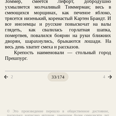
Зоммер, смеется Лефорт, добродушно
ухмыляется молчаливый Тиммерман; весь в
смеющихся морщинах, как печеное яблоко,
трясется низенький, коренастый Картен Брандт. И
все иноземцы и русские повыскочат на валы
глядеть, как свалилась горлатная шапка,
помертвев, повалился боярин на руки ближних
дворян, шарахнулись, брыкаются лошади. На
весь день хватит смеха и рассказов.
Крепость наименовали — стольный город
Прешпург.
2
4
33/174
© Это произведение перешло в общественное достояние,
поскольку написано автором, умершим более семидесяти лет