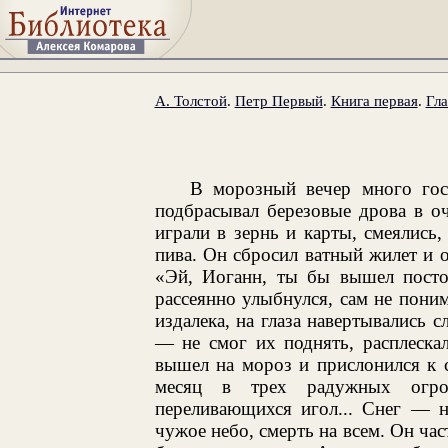
А. Толстой
.
Петр Первый
.
Книга первая
.
Гла
В морозный вечер много гост
подбрасывал березовые дрова в о
играли в зернь и карты, смеялись
пива. Он сбросил ватный жилет и о
«Эй, Иоганн, ты бы вышел посто
рассеянно улыбнулся, сам не пони
издалека, на глаза навертывались 
— не смог их поднять, расплескал
вышел на мороз и прислонился к 
месяц в трех радужных огро
переливающихся игол... Снег — н
чужое небо, смерть на всем. Он час