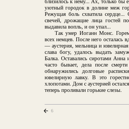
близилось к нему... Ах, только бы
уютный городок в долине меж гор
Режущая боль схватила сердце...
свечей, дрожащие лица гостей по
выдавила вопль, и он упал...
Так умер Иоганн Монс. Горем
всех немцев. После него осталась в
— аустерия, мельница и ювелирная
слава богу, удалось выдать заму
Балка. Оставались сиротами Анна
часто бывает, дела после смерт
обнаружились долговые расписк
ювелирную лавку. В это горест
хлопотами. Дом с аустерией остался
теперь проливали горькие слезы.
6