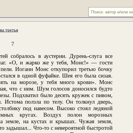
ва третья
7
ей собралось в аустерии. Дурень-слуга все
чаг. «О, и жарко же у тебя, Монс!» — гости
, пели. Иоганн Монс откупорил третью бочку
стался в одной фуфайке. Шея его была сизая.
ять на морозе, у тебя много крови». Монс
мая, что с ним. Шум голосов доносился будто
слезы. Подхватил было десять кружек с пивом,
. Истома ползла по телу. Он толкнул дверь,
столбику под навесом. Высоко стоял ледяной
мных кругах. Воздух полон морозных
а земле, на кустах и крышах. Чужая земля,
то задышал... Что-то с невероятной быстротой