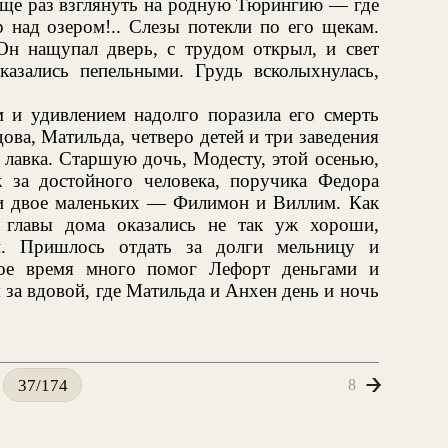
 еще раз взглянуть на родную Тюрингию — где
 над озером!.. Слезы потекли по его щекам.
 Он нащупал дверь, с трудом открыл, и свет
казались пепельными. Грудь всколыхнулась,
 и удивлением надолго поразила его смерть
дова, Матильда, четверо детей и три заведения
 лавка. Старшую дочь, Модесту, этой осенью,
ж за достойного человека, поручика Федора
 и двое маленьких — Филимон и Виллим. Как
и главы дома оказались не так уж хороши,
и. Пришлось отдать за долги мельницу и
ное время много помог Лефорт деньгами и
 за вдовой, где Матильда и Анхен день и ночь
8
37/174